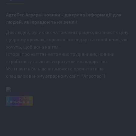
Аgr
oTer. Аграрні новини
– джерело інформації для
людей, які працюють на землі!
Для людей, руки яких натомлені працею, які знають ціну
щедрому врожаю, справжні господарі на своїй землі, які
хочуть, щоб вона квітла.
Історії про життя невтомних трудівників, новини
агробізнесу та як вести розумне господарство.
Усе і навіть більше ви зможете прочитати на
спеціалізованому аграрному сайті
“Агротер”
!