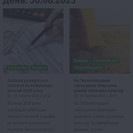
Новини
Рослиництво
Економіка
Новини
Тернопільщина
Скільки доведеться
На Тернопільщині
платити за комуналку
завершили збирання
восени 2025 року
ранніх зернових культур
30 Серпня 2025 о 22:34
30 Серпня 2025 о 20:11
Восени 2025 року
На Тернопільщині
українців найбільше
завершили збиральну
хвилює питання тарифів
кампанію ранніх зернових
на основні комунальні
культур. За офіційними
послуги. Витрати на газ,…
даними, аграрії