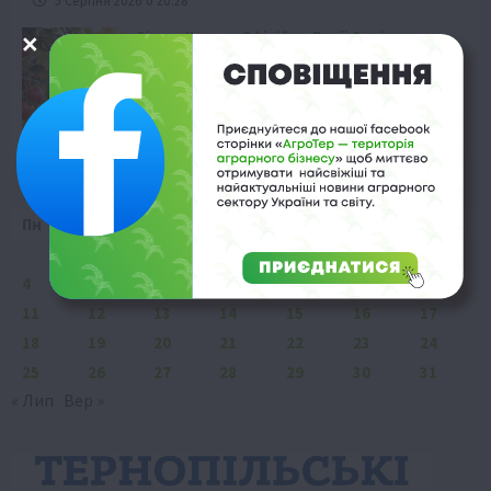
5 Серпня 2026 о 20:28
Бізнес
Новини
Офіційно
Події
Суспільство
ТОП1
Фермерство
Оренда садової ділянки: як усе оформити
легально та без проблем
5 Серпня 2026 о 20:14
Серпень 2025
Пн
Вт
Ср
Чт
Пт
Сб
Нд
1
2
3
4
5
6
7
8
9
10
11
12
13
14
15
16
17
18
19
20
21
22
23
24
25
26
27
28
29
30
31
« Лип
Вер »