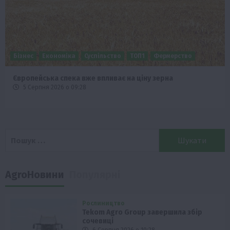
Бізнес
Економіка
Суспільство
ТОП1
Фермерство
Європейська спека вже впливає на ціну зерна
5 Серпня 2026 о 09:28
Пошук:
AgroНовини
Популярні
Рослиництво
Tekom Agro Group завершила збір
сочевиці
6 Серпня 2026 о 10:28