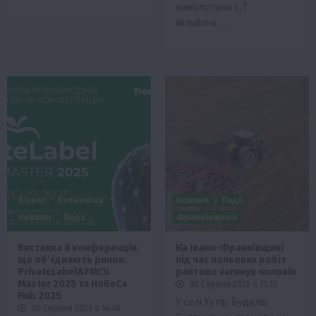
намолотили 1,7
мільйона…
Бізнес
Економіка
Новини
Події
Новини
Події
Франківщина
Виставка й конференція,
На Івано-Франківщині
що об’єднають ринок:
під час польових робіт
PrivateLabel&FMCG
раптово загинув чоловік
Master 2025 та HoReCa
30 Серпня 2025 о 13:13
Hub 2025
У селі Хутір-Будилів
30 Серпня 2025 о 14:40