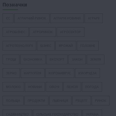
Позначки
ЄС
АГРАРНИЙ РИНОК
АГРАРНІ НОВИНИ
АГРАРІЇ
АГРОБІЗНЕС
АГРОРИНОК
АГРОСЕКТОР
АГРОТЕХНОЛОГІЇ
БІЗНЕС
ВРОЖАЙ
ГОЛОВНЕ
ГРОШІ
ЕКОНОМІКА
ЕКСПОРТ
ЗАКОН
ЗЕМЛЯ
ЗЕРНО
КАРТОПЛЯ
КОРОНАВІРУС
КУКУРУДЗА
МОЛОКО
НОВИНИ
ОВОЧІ
ПЕНСІЯ
ПОГОДА
ПОЛЬЩА
ПРОДУКТИ
ПШЕНИЦЯ
РЕЦЕПТ
РИНОК
САДІВНИЦТВО
СІЛЬСЬКЕ ГОСПОДАРСТВО
УКРАЇНА