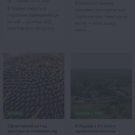
7 Серпня 2025 о 20:03
В Україні останніми
В Україні очікується
тижнями спостерігається
подальше підвищення цін
серйозне зростання цін на
на хліб — до кінця 2025
масло — перш за все
року вартість продукту…
через…
Новини
Новини
ТОП1
Ефективний метод
В Україні є 83 села з
врятувати соняшник від
однаковою назвою