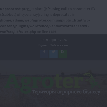
Deprecated
: preg_replace(): Passing null to parameter #3
($subject) of type array|string is deprecated in
/home/admin/web/agroter.com.ua/public_html/wp-
content/plugins/wordfence/vendor/wordfence/wf-
waf/src/lib/rules.php
on line
1896
Перейти
Нд. 9 Серпня 2026
до
Відео
Зображення
вмісту
Facebook
Twitter
Feed