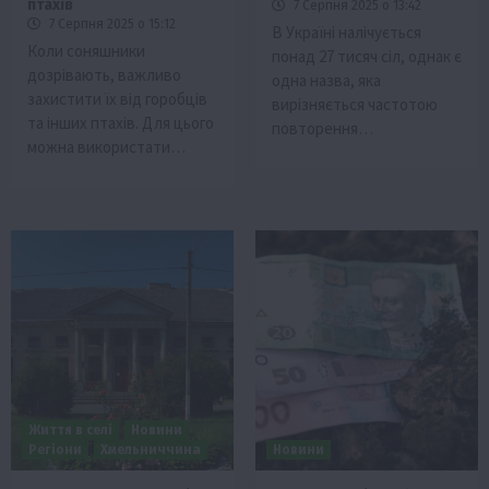
птахів
7 Серпня 2025 о 13:42
7 Серпня 2025 о 15:12
В Україні налічується
Коли соняшники
понад 27 тисяч сіл, однак є
дозрівають, важливо
одна назва, яка
захистити їх від горобців
вирізняється частотою
та інших птахів. Для цього
повторення…
можна використати…
Життя в селі
Новини
Регіони
Хмельниччина
Новини