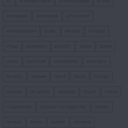
ЄС
АГРАРНИЙ РИНОК
АГРАРНІ НОВИНИ
АГРАРІЇ
АГРОБІЗНЕС
АГРОРИНОК
АГРОСЕКТОР
АГРОТЕХНОЛОГІЇ
БІЗНЕС
ВРОЖАЙ
ГОЛОВНЕ
ГРОШІ
ЕКОНОМІКА
ЕКСПОРТ
ЗАКОН
ЗЕМЛЯ
ЗЕРНО
КАРТОПЛЯ
КОРОНАВІРУС
КУКУРУДЗА
МОЛОКО
НОВИНИ
ОВОЧІ
ПЕНСІЯ
ПОГОДА
ПОЛЬЩА
ПРОДУКТИ
ПШЕНИЦЯ
РЕЦЕПТ
РИНОК
САДІВНИЦТВО
СІЛЬСЬКЕ ГОСПОДАРСТВО
УКРАЇНА
УРОЖАЙ
ФЕРМА
ФЕРМЕР
ФЕРМЕРИ