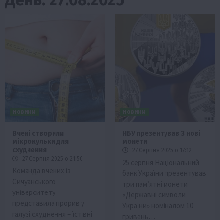
Новини
Новини
Вчені створили
НБУ презентував 3 нові
мікрокульки для
монети
схуднення
27 Серпня 2025 о 17:12
27 Серпня 2025 о 21:50
25 серпня Національний
Команда вчених із
банк України презентував
Сичуанського
три пам’ятні монети
університету
«Державні символи
представила прорив у
України» номіналом 10
галузі схуднення – їстівні
гривень…