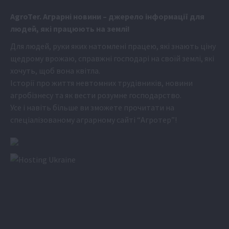
Аgr
oTer. Аграрні новини
– джерело інформації для
людей, які працюють на землі!
Для людей, руки яких натомлені працею, які знають ціну
щедрому врожаю, справжні господарі на своїй землі, які
хочуть, щоб вона квітла.
Історії про життя невтомних трудівників, новини
агробізнесу та як вести розумне господарство.
Усе і навіть більше ви зможете прочитати на
спеціалізованому аграрному сайті
“Агротер”
!