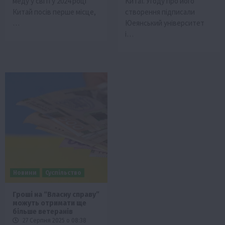
меду у світі у 2024 році
Китаї. Угоду про його
Китай посів перше місце,
створення підписали
…
Юеянський університет
і…
Новини
Суспільство
Гроші на “Власну справу”
можуть отримати ще
більше ветеранів
27 Серпня 2025 о 08:38