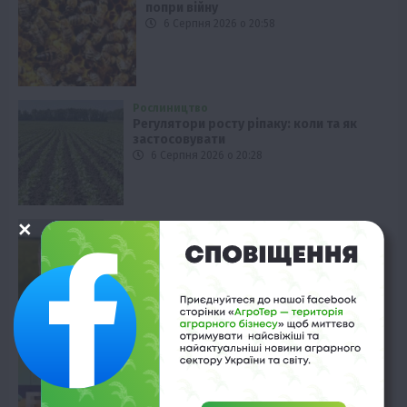
попри війну
6 Серпня 2026 о 20:58
Рослиництво
Регулятори росту ріпаку: коли та як
застосовувати
6 Серпня 2026 о 20:28
Фермерство
Беззаставні кредити для аграріїв:
WEAGROBANK вже видав 6 млн грн
6 Серпня 2026 о 19:58
Економіка
Аграрії України: загроза експорту
6 Серпня 2026 о 19:28