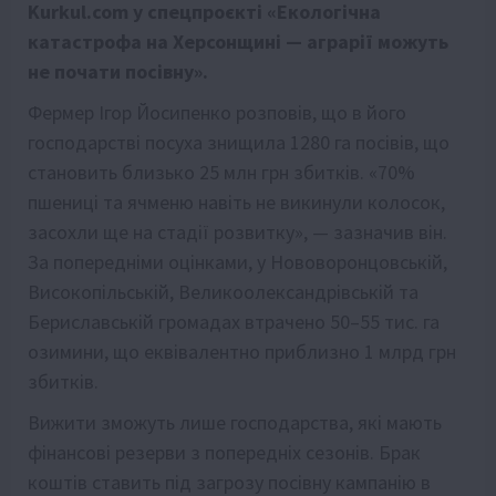
Kurkul.com у спецпроєкті «Екологічна
катастрофа на Херсонщині — аграрії можуть
не почати посівну».
Фермер Ігор Йосипенко розповів, що в його
господарстві посуха знищила 1280 га посівів, що
становить близько 25 млн грн збитків. «70%
пшениці та ячменю навіть не викинули колосок,
засохли ще на стадії розвитку», — зазначив він.
За попередніми оцінками, у Нововоронцовській,
Високопільській, Великоолександрівській та
Бериславській громадах втрачено 50–55 тис. га
озимини, що еквівалентно приблизно 1 млрд грн
збитків.
Вижити зможуть лише господарства, які мають
фінансові резерви з попередніх сезонів. Брак
коштів ставить під загрозу посівну кампанію в