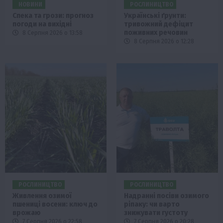
НОВИНИ
РОСЛИНИЦТВО
Спека та грози: прогноз
Українські ґрунти:
погоди на вихідні
тривожний дефіцит
поживних речовин
8 Серпня 2026 о 13:58
8 Серпня 2026 о 12:28
РОСЛИНИЦТВО
РОСЛИНИЦТВО
Живлення озимої
Надранні посіви озимого
пшениці восени: ключ до
ріпаку: чи варто
врожаю
знижувати густоту
7 Серпня 2026 о 22:58
7 Серпня 2026 о 20:28