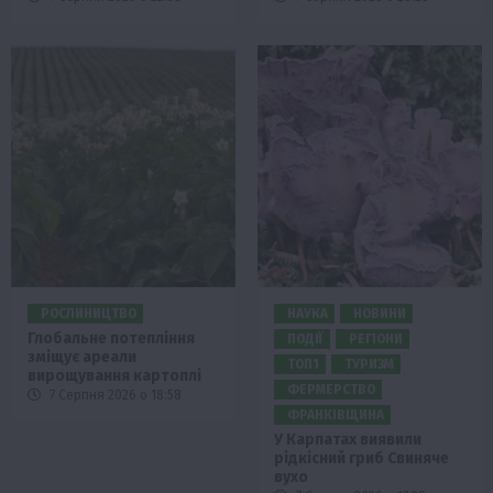
РОСЛИНИЦТВО
НАУКА
НОВИНИ
Глобальне потепління
ПОДІЇ
РЕГІОНИ
зміщує ареали
ТОП1
ТУРИЗМ
вирощування картоплі
ФЕРМЕРСТВО
7 Серпня 2026 о 18:58
ФРАНКІВЩИНА
У Карпатах виявили
рідкісний гриб Свиняче
вухо