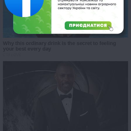
Why this ordinary drink is the secret to feeling
your best every day
CTA LOVE