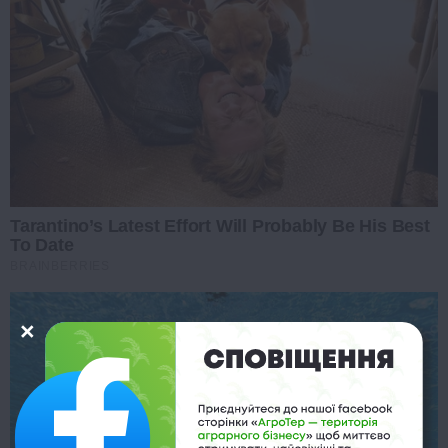
Tarantino’s Latest Effort Will Probably Be His Best
To Date
BRAINBERRIES