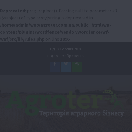
Deprecated
: preg_replace(): Passing null to parameter #3
($subject) of type array|string is deprecated in
/home/admin/web/agroter.com.ua/public_html/wp-
content/plugins/wordfence/vendor/wordfence/wf-
waf/src/lib/rules.php
on line
1896
Перейти
Нд. 9 Серпня 2026
до
Відео
Зображення
вмісту
Facebook
Twitter
Feed