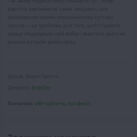
так звану «індикативну собівартість». Тепер
вартість навчання на таких «модних», але
малоперспективних спеціальностях суттєво
зросла — це зроблено для того, щоб студенти
краще обдумували свій вибір і звертали увагу на
реальні потреби ринку праці.
Додав:
Марія Просто
Джерело:
ArgoTer
Позначки:
абітурієнти
,
професії