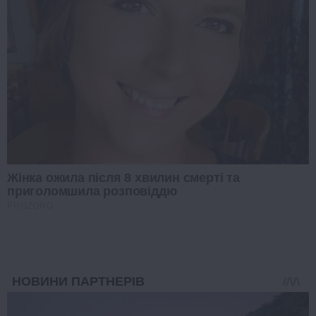
Жінка ожила після 8 хвилин смерті та
приголомшила розповіддю
PROZORO