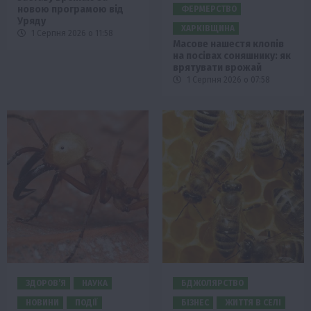
новою програмою від
ФЕРМЕРСТВО
Уряду
ХАРКІВЩИНА
1 Серпня 2026 о 11:58
Масове нашестя клопів
на посівах соняшнику: як
врятувати врожай
1 Серпня 2026 о 07:58
ЗДОРОВ’Я
НАУКА
БДЖОЛЯРСТВО
НОВИНИ
ПОДІЇ
БІЗНЕС
ЖИТТЯ В СЕЛІ