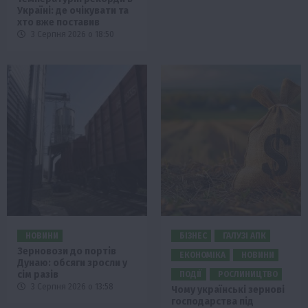
Україні: де очікувати та
хто вже поставив
3 Серпня 2026 о 18:50
НОВИНИ
БІЗНЕС
ГАЛУЗІ АПК
Зерновози до портів
ЕКОНОМІКА
НОВИНИ
Дунаю: обсяги зросли у
сім разів
ПОДІЇ
РОСЛИНИЦТВО
3 Серпня 2026 о 13:58
Чому українські зернові
господарства під