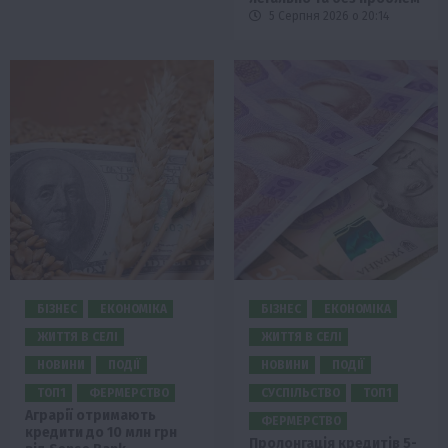
5 Серпня 2026 о 20:14
БІЗНЕС
ЕКОНОМІКА
БІЗНЕС
ЕКОНОМІКА
ЖИТТЯ В СЕЛІ
ЖИТТЯ В СЕЛІ
НОВИНИ
ПОДІЇ
НОВИНИ
ПОДІЇ
ТОП1
ФЕРМЕРСТВО
СУСПІЛЬСТВО
ТОП1
Аграрії отримають
ФЕРМЕРСТВО
кредити до 10 млн грн
Пролонгація кредитів 5-