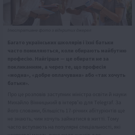
Ілюстративне фото з відкритих джерел
Багато українських школярів і їхні батьки
часто помиляються, коли обирають майбутню
професію. Найгірше — це обирати не за
покликанням, а через те, що професія
«модна», «добре оплачувана» або «так хочуть
батьки».
Про це розповів заступник міністра освіти й науки
Михайло Вінницький в інтерв’ю для Telegraf. За
його словами, більшість 17-річних абітурієнтів ще
не знають, чим хочуть займатися в житті. Тому
часто вступають на популярні спеціальності, які
насправді мають дуже мало шансів для