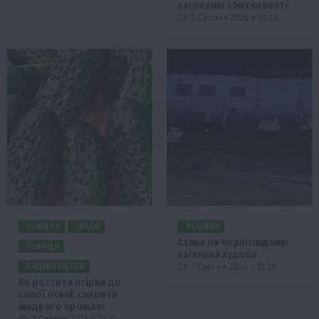
загрозою збитковості
3 Серпня 2026 о 09:28
НОВИНИ
ПОДІЇ
НОВИНИ
Атака на Чернігівщину:
ПОРАДИ
загинула худоба
САДІВНИЦТВО
1 Серпня 2026 о 13:28
Як ростити огірки до
самої осені: секрети
щедрого врожаю
2 Серпня 2026 о 12:13