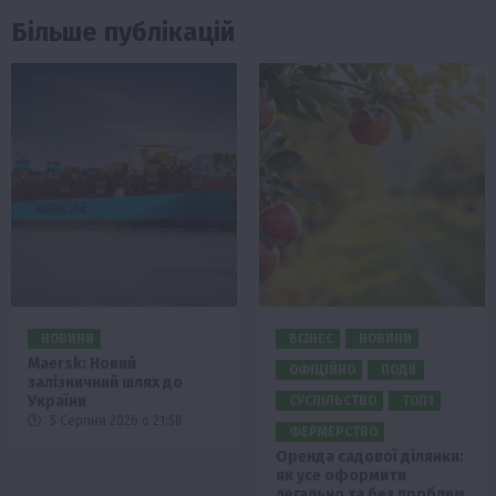
Більше публікацій
НОВИНИ
БІЗНЕС
НОВИНИ
Maersk: Новий
ОФІЦІЙНО
ПОДІЇ
залізничний шлях до
України
СУСПІЛЬСТВО
ТОП1
5 Серпня 2026 о 21:58
ФЕРМЕРСТВО
Оренда садової ділянки:
як усе оформити
легально та без проблем