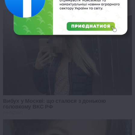
PROZORO
Вибух у Москві: що сталося з донькою
головкому ВКС РФ
PROZORO