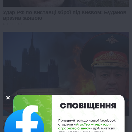
Удар РФ по виставці зброї під Києвом: Буданов
вразив заявою
PROZORO
Хто намагався нейтралізувати генерала у
Москві: експерт ошалешив