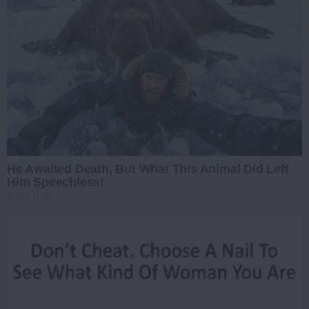
He Awaited Death, But What This Animal Did Left
Him Speechless!
BUZZ DAY