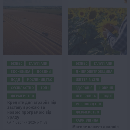
БІЗНЕС
ГАЛУЗІ АПК
БІЗНЕС
ГАЛУЗІ АПК
ЕКОНОМІКА
НОВИНИ
ДНІПРОПЕТРОВЩИНА
ПОДІЇ
РОСЛИНИЦТВО
ЖИТТЯ В СЕЛІ
СУСПІЛЬСТВО
ТОП1
ЗДОРОВ’Я
НОВИНИ
ФЕРМЕРСТВО
ПЕРЕРОБКА
ПОДІЇ
Кредити для аграріїв під
РОСЛИНИЦТВО
заставу врожаю за
новою програмою від
ФЕРМЕРСТВО
Уряду
ХАРКІВЩИНА
1 Серпня 2026 о 11:58
Масове нашестя клопів