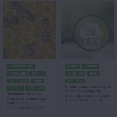
БДЖОЛЯРСТВО
БІЗНЕС
НОВИНИ
ГАЛУЗІ АПК
НОВИНИ
ОФІЦІЙНО
ПОДІЇ
ПЕРЕРОБКА
ПОДІЇ
ПОЛІТИКА
Новий законопроєкт про
РЕГІОНИ
СУМЩИНА
торгівлю викидами:
Пасічники Сумщини
бізнес критикує нещадно
збирають тонни меду
6 Серпня 2026 о 21:28
попри війну
7 Серпня 2026 о 08:58