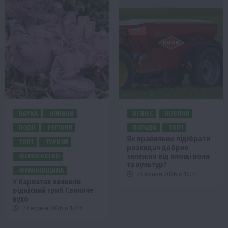
НАУКА
НОВИНИ
БІЗНЕС
НОВИНИ
ПОДІЇ
РЕГІОНИ
ПОРАДИ
ТОП1
Як правильно підібрати
ТОП1
ТУРИЗМ
розкидач добрив
залежно від площі поля
ФЕРМЕРСТВО
та культур?
ФРАНКІВЩИНА
7 Серпня 2026 о 10:14
У Карпатах виявили
рідкісний гриб Свиняче
вухо
7 Серпня 2026 о 17:28