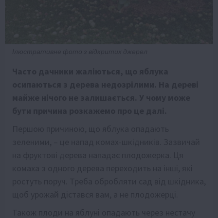
Ілюстративне фото з відкритих джерел
Часто дачники жаліються, що яблука
осипаються з дерева недозрілими. На дереві
майже нічого не залишається. У чому може
бути причина розкажемо про це далі.
Першою причиною, що яблука опадають
зеленими, – це напад комах-шкідників. Зазвичай
на фруктові дерева нападає плодожерка. Ця
комаха з одного дерева переходить на інші, які
ростуть поруч. Треба обробляти сад від шкідника,
щоб урожай дістався вам, а не плодожерці.
Також плоди на яблуні опадають через нестачу