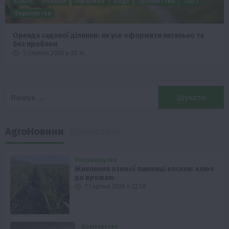
Бізнес
Новини
Офіційно
Події
Суспільство
ТОП1
Фермерство
Оренда садової ділянки: як усе оформити легально та
без проблем
5 Серпня 2026 о 20:14
Пошук:
AgroНовини
Популярні
Рослиництво
Живлення озимої пшениці восени: ключ
до врожаю
7 Серпня 2026 о 22:58
Фермерство