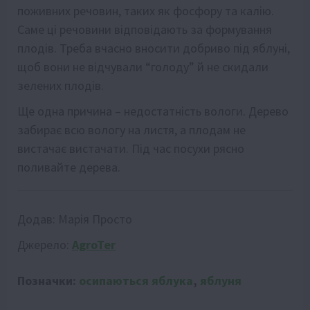
поживних речовин, таких як фосфору та калію.
Саме ці речовини відповідають за формування
плодів. Треба вчасно вносити добриво під яблуні,
щоб вони не відчували “голоду” й не скидали
зелених плодів.
Ще одна причина – недостатність вологи. Дерево
забирає всю вологу на листя, а плодам не
вистачає вистачати. Під час посухи рясно
поливайте дерева.
Додав:
Марія Просто
Джерело:
AgroTer
Позначки:
осипаються яблука
,
яблуня