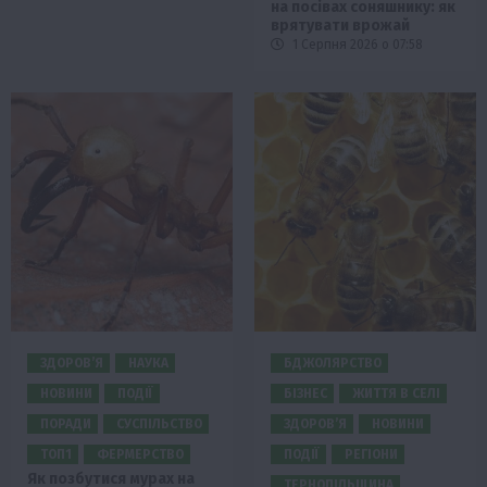
на посівах соняшнику: як
врятувати врожай
1 Серпня 2026 о 07:58
ЗДОРОВ’Я
НАУКА
БДЖОЛЯРСТВО
НОВИНИ
ПОДІЇ
БІЗНЕС
ЖИТТЯ В СЕЛІ
ПОРАДИ
СУСПІЛЬСТВО
ЗДОРОВ’Я
НОВИНИ
ТОП1
ФЕРМЕРСТВО
ПОДІЇ
РЕГІОНИ
Як позбутися мурах на
ТЕРНОПІЛЬЩИНА