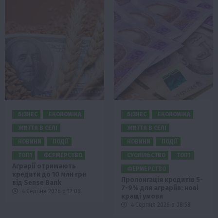
БІЗНЕС
ЕКОНОМІКА
БІЗНЕС
ЕКОНОМІКА
ЖИТТЯ В СЕЛІ
ЖИТТЯ В СЕЛІ
НОВИНИ
ПОДІЇ
НОВИНИ
ПОДІЇ
ТОП1
ФЕРМЕРСТВО
СУСПІЛЬСТВО
ТОП1
Аграрії отримають
ФЕРМЕРСТВО
кредити до 10 млн грн
Пролонгація кредитів 5-
від Sense Bank
7-9% для аграріїв: нові
4 Серпня 2026 о 12:08
кращі умови
4 Серпня 2026 о 08:58