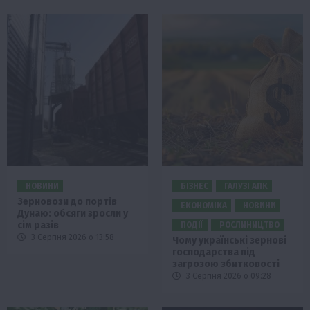
НОВИНИ
БІЗНЕС
ГАЛУЗІ АПК
Зерновози до портів
ЕКОНОМІКА
НОВИНИ
Дунаю: обсяги зросли у
сім разів
ПОДІЇ
РОСЛИНИЦТВО
3 Серпня 2026 о 13:58
Чому українські зернові
господарства під
загрозою збитковості
3 Серпня 2026 о 09:28