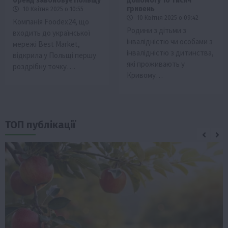
бренд завойовує Польщу
допомогу 10 тисяч
гривень
10 Квітня 2025 о 10:55
10 Квітня 2025 о 09:42
Компанія Foodex24, що
Родини з дітьми з
входить до української
інвалідністю чи особами з
мережі Best Market,
інвалідністю з дитинства,
відкрила у Польщі першу
які проживають у
роздрібну точку….
Кривому…
ТОП публікації