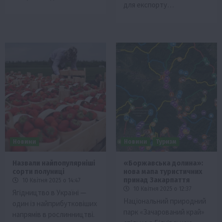
для експорту…
Новини
Новини
Туризм
Назвали найпопулярніші
«Боржавська долина»:
сорти полуниці
нова мапа туристичних
принад Закарпаття
10 Квітня 2025 о 14:47
10 Квітня 2025 о 12:37
Ягідництво в Україні —
Національний природний
один із найприбутковіших
парк «Зачарований край»
напрямів в рослинництві.