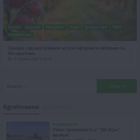
Бізнес
Новини
Офіційно
Події
Суспільство
ТОП1
Фермерство
Оренда садової ділянки: як усе оформити легально та
без проблем
5 Серпня 2026 о 20:14
Пошук:
AgroНовини
Популярні
Рослиництво
Ріпак: урожайність у “ТАС Агро”
вражає