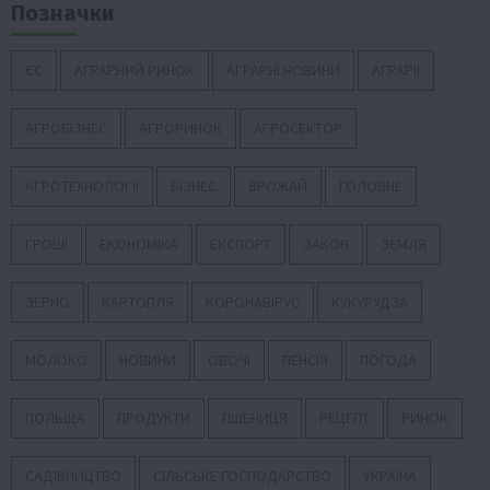
Позначки
ЄС
АГРАРНИЙ РИНОК
АГРАРНІ НОВИНИ
АГРАРІЇ
АГРОБІЗНЕС
АГРОРИНОК
АГРОСЕКТОР
АГРОТЕХНОЛОГІЇ
БІЗНЕС
ВРОЖАЙ
ГОЛОВНЕ
ГРОШІ
ЕКОНОМІКА
ЕКСПОРТ
ЗАКОН
ЗЕМЛЯ
ЗЕРНО
КАРТОПЛЯ
КОРОНАВІРУС
КУКУРУДЗА
МОЛОКО
НОВИНИ
ОВОЧІ
ПЕНСІЯ
ПОГОДА
ПОЛЬЩА
ПРОДУКТИ
ПШЕНИЦЯ
РЕЦЕПТ
РИНОК
САДІВНИЦТВО
СІЛЬСЬКЕ ГОСПОДАРСТВО
УКРАЇНА