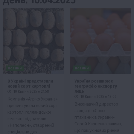
Новини
Новини
В Україні представили
Україна розширює
новий сорт картоплі
географію експорту
яєць
10 Квітня 2025 о 21:58
10 Квітня 2025 о 18:06
Компанія «Агріко Україна»
Виконавчий директор
презентувала новий сорт
асоціації «Союз
картоплі голландської
птахівників України»
селекції під назвою
Сергій Карпенко заявив,
«Наполеон», створений
що пошук нових ринків
спеціально для…