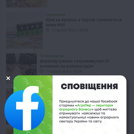
Економіка
Ціни на вуглець в Європі тримаються
вище €80
7 Серпня 2026 о 08:58
Твариництво
Держпідтримка тваринництва: 31
комплекс на компенсацію
7 Серпня 2026 о 08:28
Економіка
Продовольча інфляція: FAO прогнозує
сплеск цін
7 Серпня 2026 о 07:58
Економіка