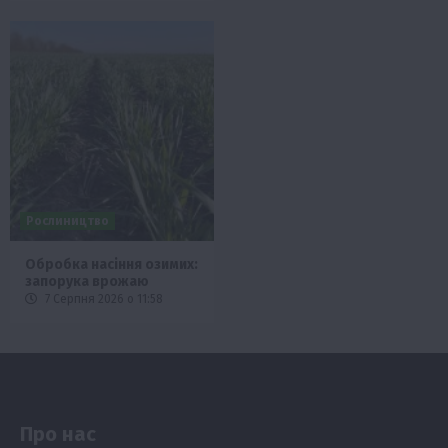
Рослиництво
Обробка насіння озимих:
запорука врожаю
7 Серпня 2026 о 11:58
Про нас