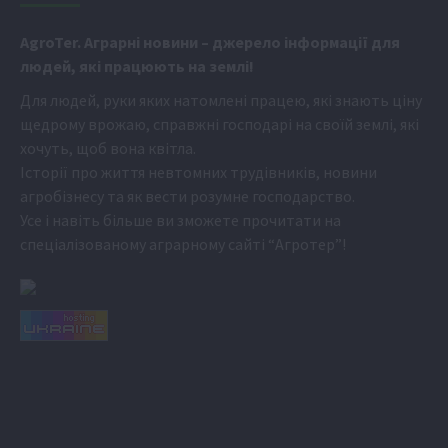
Аgr
oTer. Аграрні новини
– джерело інформації для
людей, які працюють на землі!
Для людей, руки яких натомлені працею, які знають ціну
щедрому врожаю, справжні господарі на своїй землі, які
хочуть, щоб вона квітла.
Історії про життя невтомних трудівників, новини
агробізнесу та як вести розумне господарство.
Усе і навіть більше ви зможете прочитати на
спеціалізованому аграрному сайті
“Агротер”
!