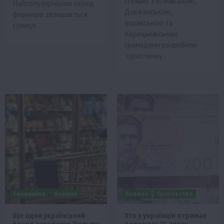
спільно з Білківською,
Найпопулярнішою серед
Довжанською,
фермерів залишається
Іршавською та
суниця…
Керецьківською
громадами розробили
туристичну…
Економіка
Новини
Новини
Суспільство
Ще один український
Хто з українців отримає