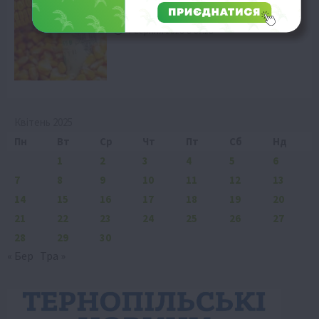
Ціни на кукурудзу нового врожаю
падають
7 Серпня 2026 о 07:28
Квітень 2025
Пн
Вт
Ср
Чт
Пт
Сб
Нд
1
2
3
4
5
6
7
8
9
10
11
12
13
14
15
16
17
18
19
20
21
22
23
24
25
26
27
28
29
30
« Бер
Тра »