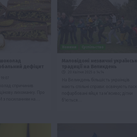
Новини
Суспільство
 шоколад
Маловідомі незвичні українськ
обальний дефіцит
традиції на Великдень
Бізнес
Економіка
Життя в селі
Новини
Події
20 Квітня 2025 о 14:14
ТОП1
Фермерство
 19:07
На Великдень більшість українців
колад спричинив
мають спільні справи: освячують паск
Аграрії отримають кредити до 10 млн грн в
і цінову лихоманку. Про
пофарбовані яйця та м’ясиво; дітки
Sense Bank
И з посиланням на…
б’ються…
4 Серпня 2026 о 12:08