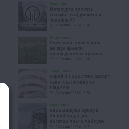
Економіка
Металурги просять
скасувати підвищення
тарифів УЗ
7 Серпня 2026 о 19:28
Рослиництво
Глобальне потепління
зміщує ареали
вирощування картоплі
7 Серпня 2026 о 18:58
Твариництво
Україна наростила імпорт
сала: статистика за
півріччя
7 Серпня 2026 о 18:28
Економіка
Виробництво цукру в
Європі падає до
десятирічного мінімуму
7 Серпня 2026 о 17:58