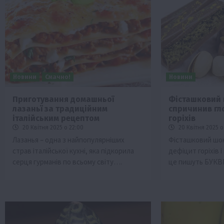
Новини
Смачно!
Новини
Приготування домашньої
Фісташковий
лазаньї за традиційним
спричинив гл
італійським рецептом
горіхів
20 Квітня 2025 о 22:00
20 Квітня 2025 о
Лазанья – одна з найпопулярніших
Фісташковий шо
страв італійської кухні, яка підкорила
дефіцит горіхів 
серця гурманів по всьому світу….
це пишуть БУКВ