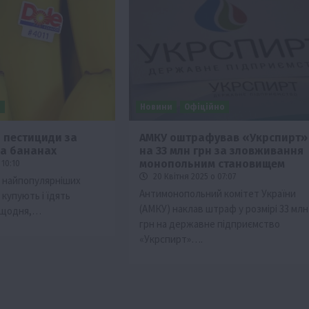
и
Новини
Офіційно
и пестициди за
АМКУ оштрафував «Укрспирт»
а бананах
на 33 млн грн за зловживання
монопольним становищем
 10:10
20 Квітня 2025 о 07:07
з найпопулярніших
Антимонопольний комітет України
х купують і їдять
(АМКУ) наклав штраф у розмірі 33 млн
 щодня,…
грн на державне підприємство
«Укрспирт»….