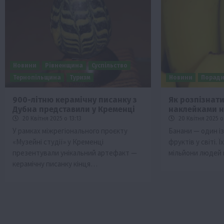
Новини
Рівненщина
Суспільство
Тернопільщина
Туризм
Новини
Порад
900-літню керамічну писанку з
Як розпізнат
Дубна представили у Кременці
наклейками н
20 Квітня 2025 о 13:13
20 Квітня 2025 о
У рамках міжрегіонального проєкту
Банани — один і
«Музейні студії» у Кременці
фруктів у світі. Ї
презентували унікальний артефакт —
мільйони людей
керамічну писанку кінця…