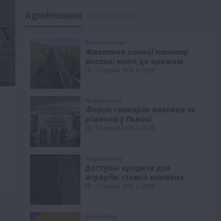
AgroНовини
Популярні
Рослиництво
Живлення озимої пшениці
восени: ключ до врожаю
7 Серпня 2026 о 22:58
Фермерство
Форум свинарів: виклики та
рішення у Львові
7 Серпня 2026 о 22:28
Фермерство
Доступні кредити для
аграріїв: ставка знижена
7 Серпня 2026 о 21:58
Економіка