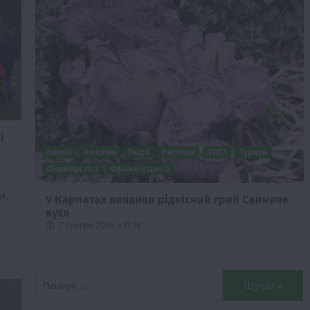
і
Наука
Новини
Події
Регіони
ТОП1
Туризм
Фермерство
Франківщина
и,
ід
У Карпатах виявили рідкісний гриб Свиняче
вухо
7 Серпня 2026 о 17:28
Пошук: