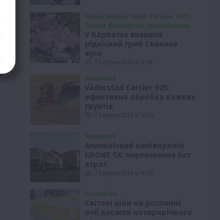
Наука
Новини
Події
Регіони
ТОП1
Туризм
Фермерство
Франківщина
У Карпатах виявили
рідкісний гриб Свиняче
вухо
7 Серпня 2026 о 17:28
Технології
Väderstad Carrier 925:
ефективна обробка важких
ґрунтів
7 Серпня 2026 о 16:58
Технології
Алюмінієвий напівпричіп
KRONE SX: перевезення без
втрат
7 Серпня 2026 о 16:28
Економіка
Світові ціни на рослинні
олії досягли чотирирічного