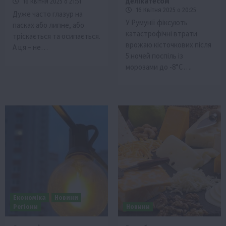
делікатесом
16 Квітня 2025 о 21:51
16 Квітня 2025 о 20:25
Дуже часто глазур на
У Румунії фіксують
пасках або липне, або
катастрофічні втрати
тріскається та осипається.
врожаю кісточкових після
А ця – не…
5 ночей поспіль із
морозами до -8°C….
Економіка
Новини
Регіони
Новини