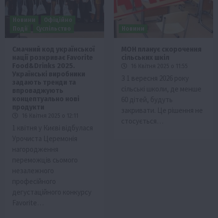
Новини
Офіційно
Події
Суспільство
Новини
Смачний код української
МОН планує скорочення
нації розкриває Favorite
сільських шкіл
Food&Drinks 2025.
16 Квітня 2025 о 11:55
Українські виробники
З 1 вересня 2026 року
задають тренди та
сільські школи, де менше
впроваджують
концептуально нові
60 дітей, будуть
продукти
закривати. Це рішення не
16 Квітня 2025 о 12:11
стосується…
1 квітня у Києві відбулася
Урочиста Церемонія
нагородження
переможців сьомого
незалежного
професійного
дегустаційного конкурсу
Favorite…