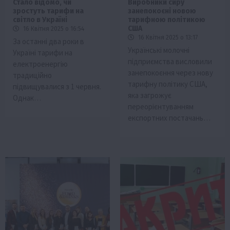
Стало відомо, чи
Виробники сиру
зростуть тарифи на
занепокоєні новою
світло в Україні
тарифною політикою
США
16 Квітня 2025 о 16:54
16 Квітня 2025 о 13:17
За останні два роки в
Українські молочні
Україні тарифи на
підприємства висловили
електроенергію
занепокоєння через нову
традиційно
тарифну політику США,
підвищувалися з 1 червня.
яка загрожує
Однак…
переорієнтуванням
експортних постачань…