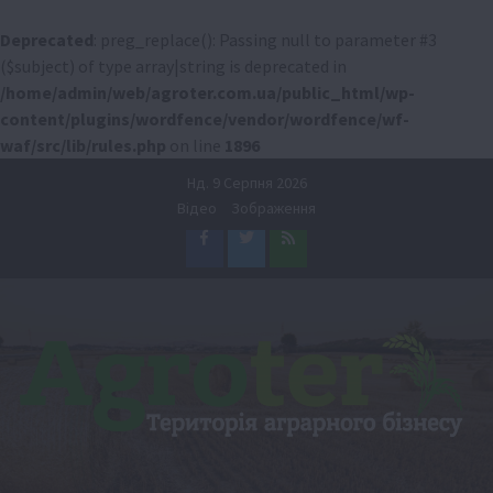
Deprecated
: preg_replace(): Passing null to parameter #3
($subject) of type array|string is deprecated in
/home/admin/web/agroter.com.ua/public_html/wp-
content/plugins/wordfence/vendor/wordfence/wf-
waf/src/lib/rules.php
on line
1896
Перейти
Нд. 9 Серпня 2026
до
Відео
Зображення
вмісту
Facebook
Twitter
Feed