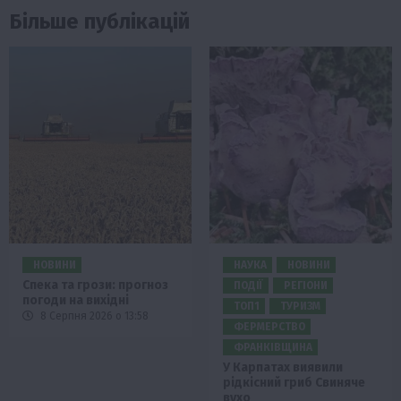
Більше публікацій
НОВИНИ
НАУКА
НОВИНИ
Спека та грози: прогноз
ПОДІЇ
РЕГІОНИ
погоди на вихідні
ТОП1
ТУРИЗМ
8 Серпня 2026 о 13:58
ФЕРМЕРСТВО
ФРАНКІВЩИНА
У Карпатах виявили
рідкісний гриб Свиняче
вухо