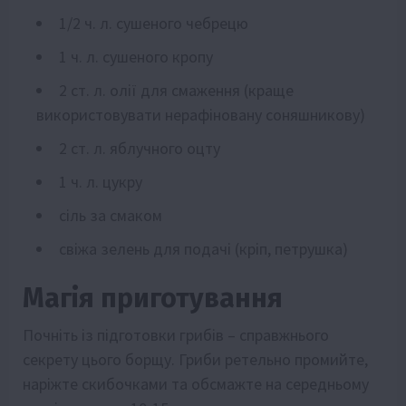
1/2 ч. л. сушеного чебрецю
1 ч. л. сушеного кропу
2 ст. л. олії для смаження (краще
використовувати нерафіновану соняшникову)
2 ст. л. яблучного оцту
1 ч. л. цукру
сіль за смаком
свіжа зелень для подачі (кріп, петрушка)
Магія приготування
Почніть із підготовки грибів – справжнього
секрету цього борщу. Гриби ретельно промийте,
наріжте скибочками та обсмажте на середньому