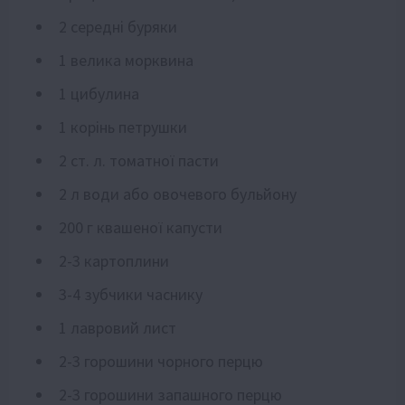
2 середні буряки
1 велика морквина
1 цибулина
1 корінь петрушки
2 ст. л. томатної пасти
2 л води або овочевого бульйону
200 г квашеної капусти
2-3 картоплини
3-4 зубчики часнику
1 лавровий лист
2-3 горошини чорного перцю
2-3 горошини запашного перцю