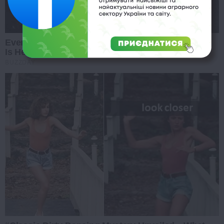
Everybody Wanted To Date Her In The 80s & This
Is Her Recently
BUZZDAY