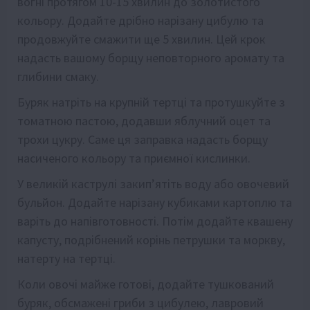
вогні протягом 10-15 хвилин до золотистого
кольору. Додайте дрібно нарізану цибулю та
продовжуйте смажити ще 5 хвилин. Цей крок
надасть вашому борщу неповторного аромату та
глибини смаку.
Буряк натріть на крупній тертці та протушкуйте з
томатною пастою, додавши яблучний оцет та
трохи цукру. Саме ця заправка надасть борщу
насиченого кольору та приємної кислинки.
У великій каструлі закип’ятіть воду або овочевий
бульйон. Додайте нарізану кубиками картоплю та
варіть до напівготовності. Потім додайте квашену
капусту, подрібнений корінь петрушки та моркву,
натерту на тертці.
Коли овочі майже готові, додайте тушкований
буряк, обсмажені гриби з цибулею, лавровий