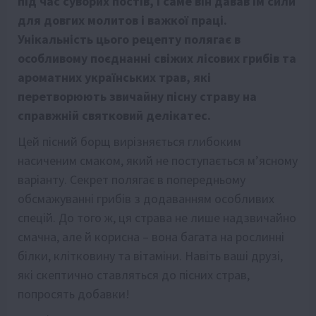
під час суворих постів, і саме він давав їм сили
для довгих молитов і важкої праці.
Унікальність цього рецепту полягає в
особливому поєднанні свіжих лісових грибів та
ароматних українських трав, які
перетворюють звичайну пісну страву на
справжній святковий делікатес.
Цей пісний борщ вирізняється глибоким
насиченим смаком, який не поступається м’ясному
варіанту. Секрет полягає в попередньому
обсмажуванні грибів з додаванням особливих
спецій. До того ж, ця страва не лише надзвичайно
смачна, але й корисна – вона багата на рослинні
білки, клітковину та вітаміни. Навіть ваші друзі,
які скептично ставляться до пісних страв,
попросять добавки!