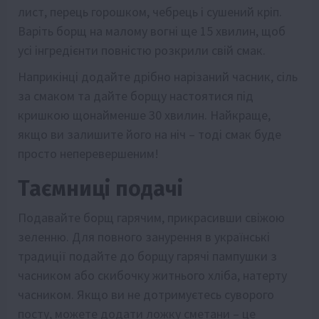
лист, перець горошком, чебрець і сушений кріп.
Варіть борщ на малому вогні ще 15 хвилин, щоб
усі інгредієнти повністю розкрили свій смак.
Наприкінці додайте дрібно нарізаний часник, сіль
за смаком та дайте борщу настоятися під
кришкою щонайменше 30 хвилин. Найкраще,
якщо ви залишите його на ніч – тоді смак буде
просто неперевершеним!
Таємниці подачі
Подавайте борщ гарячим, прикрасивши свіжою
зеленню. Для повного занурення в українські
традиції подайте до борщу гарячі пампушки з
часником або скибочку житнього хліба, натерту
часником. Якщо ви не дотримуєтесь суворого
посту, можете додати ложку сметани – це