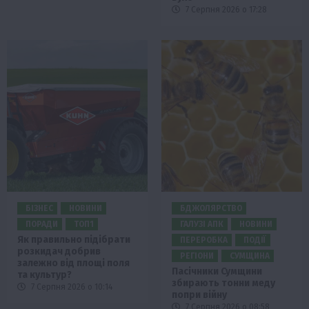
7 Серпня 2026 о 17:28
БІЗНЕС
НОВИНИ
БДЖОЛЯРСТВО
ПОРАДИ
ТОП1
ГАЛУЗІ АПК
НОВИНИ
Як правильно підібрати
ПЕРЕРОБКА
ПОДІЇ
розкидач добрив
РЕГІОНИ
СУМЩИНА
залежно від площі поля
Пасічники Сумщини
та культур?
збирають тонни меду
7 Серпня 2026 о 10:14
попри війну
7 Серпня 2026 о 08:58