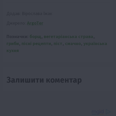
Додав:
Вірослава Їжак
Джерело:
ArgoTer
Позначки:
борщ
,
вегетаріанська страва
,
гриби
,
пісні рецепти
,
піст
,
смачно
,
українська
кухня
Залишити коментар