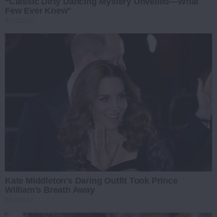
“Classic Dirty Dancing Mystery Unveiled—What
Few Ever Knew"
BUZZDAY
Kate Middleton's Daring Outfit Took Prince
William's Breath Away
BUZZDAY