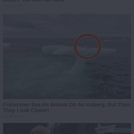
HABERION
Fishermen See An Animal On An Iceberg, But Then
They Look Closer!
HABERION