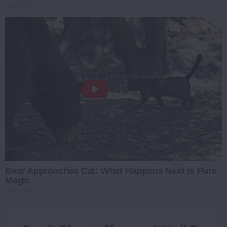
BUZZDAY
Bear Approaches Cat: What Happens Next Is Pure
Magic
BUZZDAY