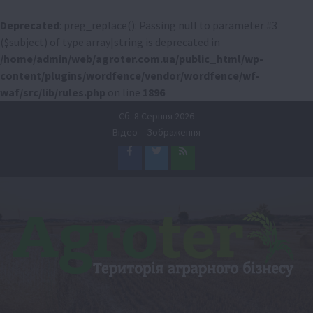
Deprecated
: preg_replace(): Passing null to parameter #3
($subject) of type array|string is deprecated in
/home/admin/web/agroter.com.ua/public_html/wp-
content/plugins/wordfence/vendor/wordfence/wf-
waf/src/lib/rules.php
on line
1896
Перейти
Сб. 8 Серпня 2026
до
Відео
Зображення
вмісту
Facebook
Twitter
Feed