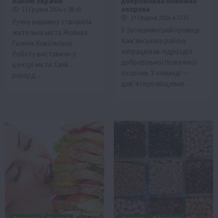
мапою України
добровільна пожежна
охорона
31 Грудня 2024 о 18:45
31 Грудня 2024 о 17:31
Ручну вишивку створила
У Затишнянській громаді
жителька міста Жовква
Кам’янського району
Галина Ковальська.
запрацював підрозділ
Роботу виставили у
добровільної пожежної
центрі міста. Свій
охорони. У команді —
рекорд…
дев’ятеро місцевих…