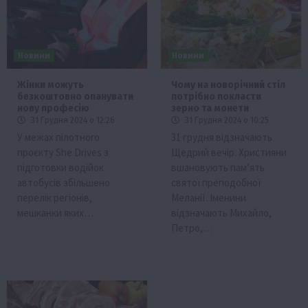
Новини
Новини
Жінки можуть
Чому на новорічний стіл
безкоштовно опанувати
потрібно покласти
нову професію
зерно та монети
31 Грудня 2024 о 12:26
31 Грудня 2024 о 10:25
У межах пілотного
31 грудня відзначають
проєкту She Drives з
Щедрий вечір. Християни
підготовки водійок
вшановують пам’ять
автобусів збільшено
святої преподобної
перелік регіонів,
Меланії. Іменини
мешканки яких…
відзначають Михайло,
Петро,…