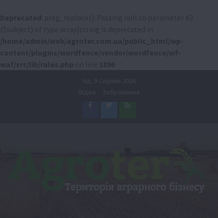
Deprecated
: preg_replace(): Passing null to parameter #3
($subject) of type array|string is deprecated in
/home/admin/web/agroter.com.ua/public_html/wp-
content/plugins/wordfence/vendor/wordfence/wf-
waf/src/lib/rules.php
on line
1896
Перейти
Нд. 9 Серпня 2026
до
Відео
Зображення
вмісту
Facebook
Twitter
Feed