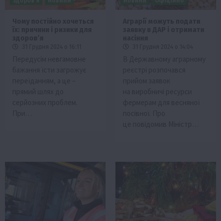
Здоров’я
Новини
Новини
Офіційно
Чому постійно хочеться
Аграрії можуть подати
їх: причини і ризики для
заявку в ДАР і отримати
здоров’я
насіння
31 Грудня 2024 о 16:11
31 Грудня 2024 о 14:04
Передусім невгамовне
В Державному аграрному
бажання їсти загрожує
реєстрі розпочався
переїданням, а це –
прийом заявок
прямий шлях до
на виробничі ресурси
серйозних проблем.
фермерам для весняної
При…
посівної. Про
це повідомив Міністр…