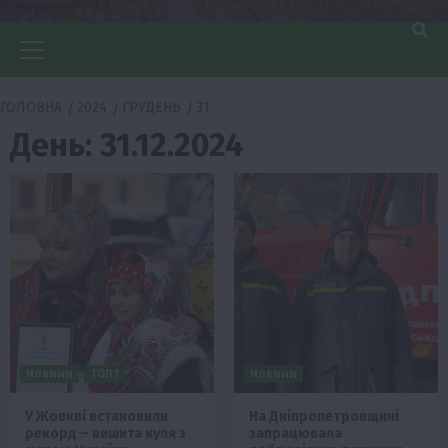
Головне
меню
ГОЛОВНА
2024
ГРУДЕНЬ
31
День:
31.12.2024
Новини
ТОП1
Новини
У Жовкві встановили
На Дніпропетровщині
рекорд – вишита куля з
запрацювала