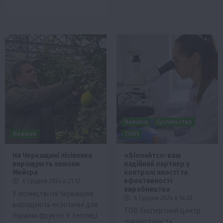
Новини
Суспільство
Новини
ТОП1
На Черкащині лісівники
«Біолайтс»: ваш
вирощують лимони
надійний партнер у
Мейєра
контролі якості та
ефективності
6 Грудня 2024 о 21:12
виробництва
У лісництві на Черкащині
6 Грудня 2024 о 14:30
вирощують екзотичні для
ТОВ Експертний центр
України фрукти. У теплиці
діагностики та