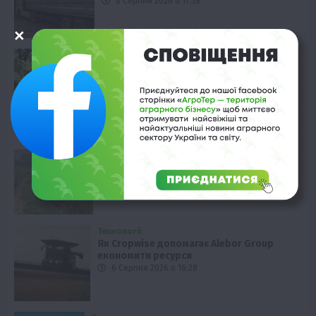
6 Серпня 2026 о 17:58
Вінниччина
Вирощування артишоків: чи вигідно
фермерам в Україні
6 Серпня 2026 о 17:28
Закарпаття
Лохина на Закарпатті: врожайність 3 кг
з куща у горах
6 Серпня 2026 о 16:58
Технології
Як Cropwise допомагає Alebor Group
економити ресурси
6 Серпня 2026 о 16:28