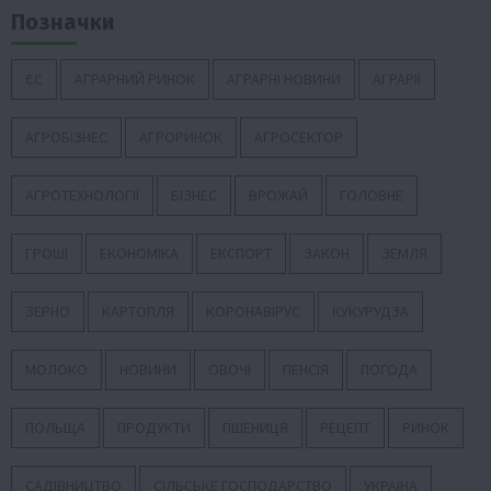
Позначки
ЄС
АГРАРНИЙ РИНОК
АГРАРНІ НОВИНИ
АГРАРІЇ
АГРОБІЗНЕС
АГРОРИНОК
АГРОСЕКТОР
АГРОТЕХНОЛОГІЇ
БІЗНЕС
ВРОЖАЙ
ГОЛОВНЕ
ГРОШІ
ЕКОНОМІКА
ЕКСПОРТ
ЗАКОН
ЗЕМЛЯ
ЗЕРНО
КАРТОПЛЯ
КОРОНАВІРУС
КУКУРУДЗА
МОЛОКО
НОВИНИ
ОВОЧІ
ПЕНСІЯ
ПОГОДА
ПОЛЬЩА
ПРОДУКТИ
ПШЕНИЦЯ
РЕЦЕПТ
РИНОК
САДІВНИЦТВО
СІЛЬСЬКЕ ГОСПОДАРСТВО
УКРАЇНА