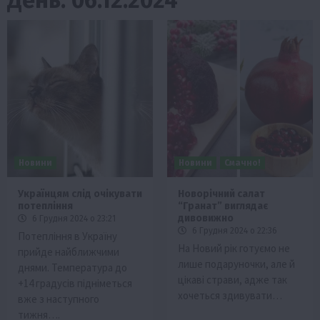
Новини
Новини
Смачно!
Українцям слід очікувати
Новорічний салат
потепління
“Гранат” виглядає
дивовижно
6 Грудня 2024 о 23:21
6 Грудня 2024 о 22:36
Потепління в Україну
На Новий рік готуємо не
прийде найближчими
лише подаруночки, але й
днями. Температура до
цікаві страви, адже так
+14 градусів підніметься
хочеться здивувати…
вже з наступного
тижня….