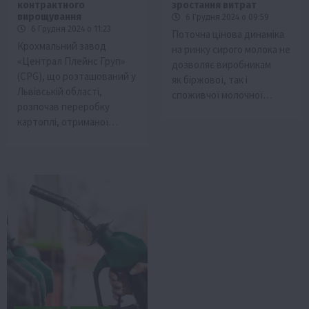
контрактного
зростання витрат
вирощування
6 Грудня 2024 о 09:59
6 Грудня 2024 о 11:23
Поточна цінова динаміка
Крохмальний завод
на ринку сирого молока не
«Централ Плейнс Груп»
дозволяє виробникам
(CPG), що розташований у
як біржової, так і
Львівській області,
споживчої молочної…
розпочав переробку
картоплі, отриманої…