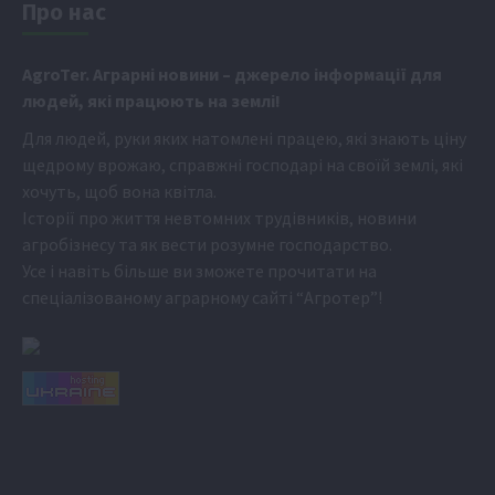
Про нас
Аgr
oTer. Аграрні новини
– джерело інформації для
людей, які працюють на землі!
Для людей, руки яких натомлені працею, які знають ціну
щедрому врожаю, справжні господарі на своїй землі, які
хочуть, щоб вона квітла.
Історії про життя невтомних трудівників, новини
агробізнесу та як вести розумне господарство.
Усе і навіть більше ви зможете прочитати на
спеціалізованому аграрному сайті
“Агротер”
!