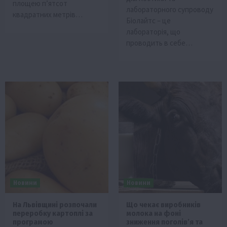
площею п’ятсот
лабораторного супроводу
квадратних метрів…
Біолайтс – це
лабораторія, що
проводить в себе…
Новини
Новини
На Львівщині розпочали
Що чекає виробників
переробку картоплі за
молока на фоні
програмою
зниження поголів’я та