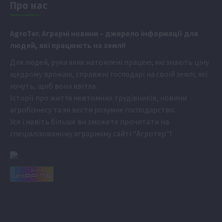
Про нас
Аgr
oTer. Аграрні новини
– джерело інформації для
людей, які працюють на землі!
Для людей, руки яких натомлені працею, які знають ціну
щедрому врожаю, справжні господарі на своїй землі, які
хочуть, щоб вона квітла.
Історії про життя невтомних трудівників, новини
агробізнесу та як вести розумне господарство.
Усе і навіть більше ви зможете прочитати на
спеціалізованому аграрному сайті
“Агротер”
!