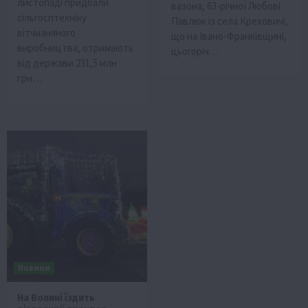
листопаді придбали
вазона, 63-річної Любові
сільгосптехніку
Павлюк із села Креховичі,
вітчизняного
що на Івано-Франківщині,
виробництва, отримають
цьогоріч…
від держави 231,5 млн
грн…
Новини
На Волині їздить