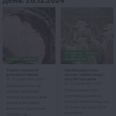
Економіка
Новини
Новини
Смачно!
Твариництво
Рецепт соковитої
Україна наростила
домашньої шинки
експорт живих овець і
кіз у півтора рази
28 Грудня 2024 о 22:00
28 Грудня 2024 о 19:15
Домашня шинка – це
Україна демонструє
ніжний, ароматний
позитивну динаміку в
м’ясний делікатес, який
експорті живих овець і кіз.
можна приготувати
За січень-листопад 2024
власноруч з доступних
року обсяг…
інгредієнтів….