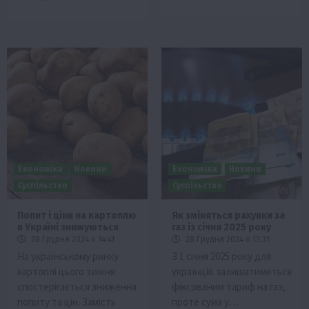
Економіка
Новини
Економіка
Новини
Суспільство
Суспільство
Попит і ціни на картоплю
Як зміняться рахунки за
в Україні знижуються
газ із січня 2025 року
28 Грудня 2024 о 14:41
28 Грудня 2024 о 13:31
На українському ринку
З 1 січня 2025 року для
картоплі цього тижня
українців залишатиметься
спостерігається зниження
фіксованим тариф на газ,
попиту та цін. Замість
проте сума у…