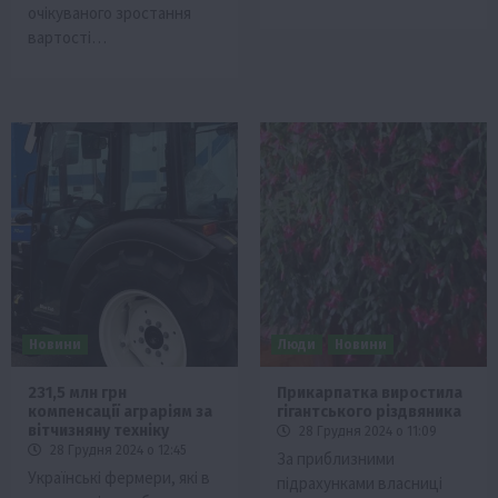
очікуваного зростання
вартості…
Новини
Люди
Новини
231,5 млн грн
Прикарпатка виростила
компенсації аграріям за
гігантського різдвяника
вітчизняну техніку
28 Грудня 2024 о 11:09
28 Грудня 2024 о 12:45
За приблизними
Українські фермери, які в
підрахунками власниці