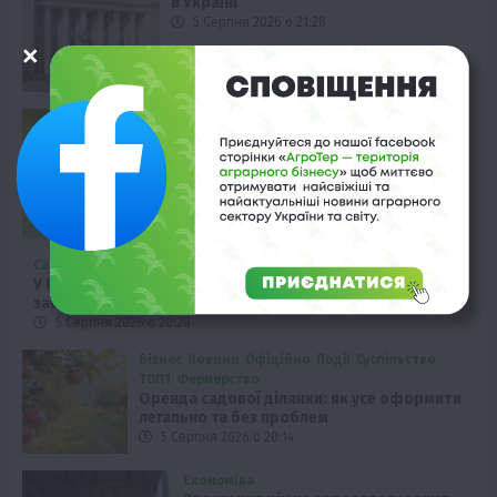
в Україні
5 Серпня 2026 о 21:28
Рослиництво
Куди зник колорадський жук:
пояснення експертів
5 Серпня 2026 о 20:58
Садівництво
У Нідерландах фермера судять за використання
заборонених пестицидів
5 Серпня 2026 о 20:28
Бізнес
Новини
Офіційно
Події
Суспільство
ТОП1
Фермерство
Оренда садової ділянки: як усе оформити
легально та без проблем
5 Серпня 2026 о 20:14
Економіка