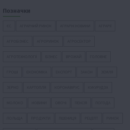
Позначки
ЄС
АГРАРНИЙ РИНОК
АГРАРНІ НОВИНИ
АГРАРІЇ
АГРОБІЗНЕС
АГРОРИНОК
АГРОСЕКТОР
АГРОТЕХНОЛОГІЇ
БІЗНЕС
ВРОЖАЙ
ГОЛОВНЕ
ГРОШІ
ЕКОНОМІКА
ЕКСПОРТ
ЗАКОН
ЗЕМЛЯ
ЗЕРНО
КАРТОПЛЯ
КОРОНАВІРУС
КУКУРУДЗА
МОЛОКО
НОВИНИ
ОВОЧІ
ПЕНСІЯ
ПОГОДА
ПОЛЬЩА
ПРОДУКТИ
ПШЕНИЦЯ
РЕЦЕПТ
РИНОК