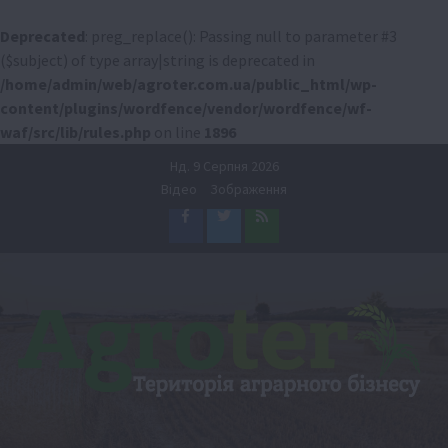
Deprecated
: preg_replace(): Passing null to parameter #3
($subject) of type array|string is deprecated in
/home/admin/web/agroter.com.ua/public_html/wp-
content/plugins/wordfence/vendor/wordfence/wf-
waf/src/lib/rules.php
on line
1896
Перейти
Нд. 9 Серпня 2026
до
Відео
Зображення
вмісту
Facebook
Twitter
Feed