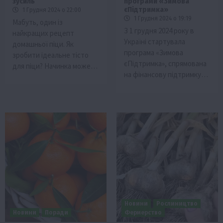
зусиль
програми «Зимова
єПідтримка»
1 Грудня 2024 о 22:00
1 Грудня 2024 о 19:19
Мабуть, один із
З 1 грудня 2024 року в
найкращих рецепт
Україні стартувала
домашньої піци. Як
програма «Зимова
зробити ідеальне тісто
єПідтримка», спрямована
для піци? Начинка може…
на фінансову підтримку…
Новини
Рослиництво
Новини
Поради
Фермерство