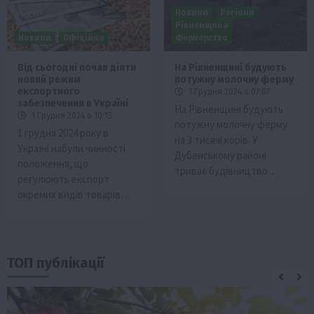
Новини
Регіони
Рівненщина
Новини
Офіційно
Фермерство
Від сьогодні почав діяти
На Рівненщині будують
новий режим
потужну молочну ферму
експортного
1 Грудня 2024 о 07:07
забезпечення в Україні
На Рівненщині будують
1 Грудня 2024 о 10:13
потужну молочну ферму
1 грудня 2024 року в
на 3 тисячі корів. У
Україні набули чинності
Дубенському районі
положення, що
триває будівництво…
регулюють експорт
окремих видів товарів…
ТОП публікації