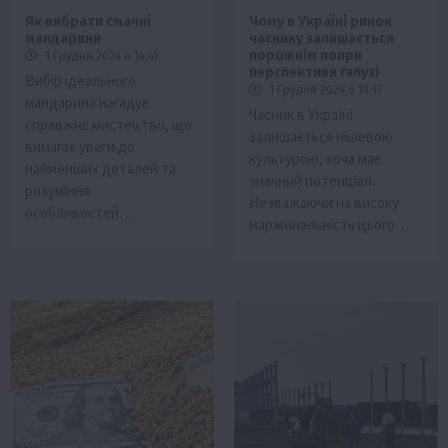
Як вибрати смачні
Чому в Україні ринок
мандарини
часнику залишається
порожнім попри
1 Грудня 2024 о 14:41
перспективи галузі
Вибір ідеального
1 Грудня 2024 о 13:17
мандарина нагадує
Часник в Україні
справжнє мистецтво, що
залишається нішевою
вимагає уваги до
культурою, хоча має
найменших деталей та
значний потенціал.
розуміння
Незважаючи на високу
особливостей…
маржинальність цього…