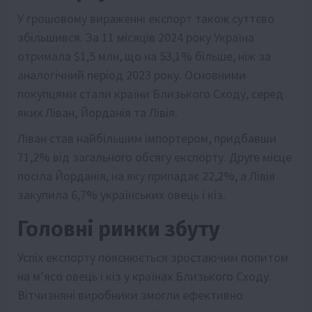
У грошовому вираженні експорт також суттєво
збільшився. За 11 місяців 2024 року Україна
отримала $1,5 млн, що на 53,1% більше, ніж за
аналогічний період 2023 року. Основними
покупцями стали країни Близького Сходу, серед
яких Ліван, Йорданія та Лівія.
Ліван став найбільшим імпортером, придбавши
71,2% від загального обсягу експорту. Друге місце
посіла Йорданія, на яку припадає 22,2%, а Лівія
закупила 6,7% українських овець і кіз.
Головні ринки збуту
Успіх експорту пояснюється зростаючим попитом
на м’ясо овець і кіз у країнах Близького Сходу.
Вітчизняні виробники змогли ефективно