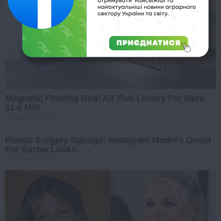
Magnetic Floating Bed: All That Luxury For Mere
$1.6 Mil?
BRAINBERRIES
Plastic Surgery Splurge: Instagram Model's Quest
For Barbie Looks
BRAINBERRIES