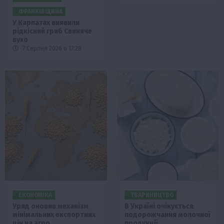
ФРАНКІВЩИНА
У Карпатах виявили
рідкісний гриб Свиняче
вухо
7 Серпня 2026 о 17:28
ЕКОНОМІКА
ТВАРИНИЦТВО
Уряд оновив механізм
В Україні очікується
мінімальних експортних
подорожчання молочної
цін на агро
продукції