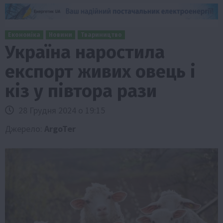
Економіка
Новини
Твариництво
Україна наростила
експорт живих овець і
кіз у півтора рази
28 Грудня 2024 о 19:15
Джерело:
ArgoTer