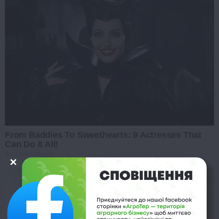
From Baddies To Sweethearts: 9 Actresses That
Can Do It All!
BRAINBERRIES