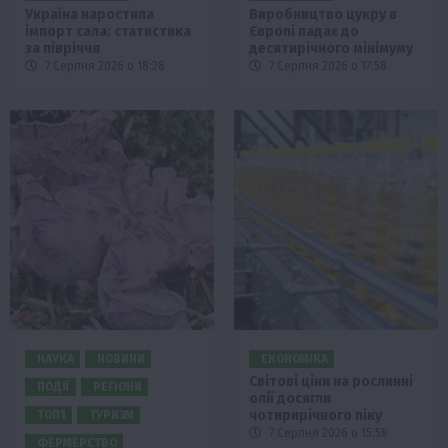
Україна наростила
Виробництво цукру в
імпорт сала: статистика
Європі падає до
за півріччя
десятирічного мінімуму
7 Серпня 2026 о 18:28
7 Серпня 2026 о 17:58
НАУКА
НОВИНИ
ЕКОНОМІКА
Світові ціни на рослинні
ПОДІЇ
РЕГІОНИ
олії досягли
чотирирічного піку
ТОП1
ТУРИЗМ
7 Серпня 2026 о 15:58
ФЕРМЕРСТВО