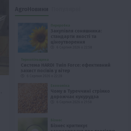
AgroНовини
Популярні
Переробка
Закупівля соняшника:
стандарти якості та
ціноутворення
6 Серпня 2026 о 22:58
Тернопільщина
Система HARDI Twin Force: ефективний
захист посівів у вітер
6 Серпня 2026 о 22:28
Економіка
5.
Чому в Туреччині стрімко
дорожчає кукурудза
6 Серпня 2026 о 21:58
Бізнес
Бізнес критикує