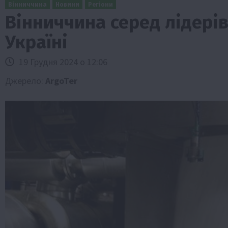
Вінниччина
Новини
Регіони
Вінниччина серед лідері
Україні
19 Грудня 2024 о 12:06
Джерело:
ArgoTer
Бізнес
Галузі АПК
Економіка
Новини
Под
Рослиництво
Суспільство
ТОП1
Фермерст
Кредити для аграріїв під заставу вро
новою програмою від Уряду
1 Серпня 2026 о 11:58