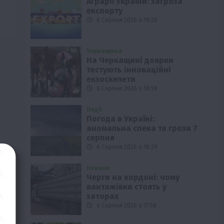
Аграрії України: загроза
експорту
6 Серпня 2026 о 19:28
Черкащина
На Черкащині доярки
тестують інноваційні
екзоскелети
6 Серпня 2026 о 18:59
Події
Погода в Україні:
аномальна спека та грози 7
серпня
6 Серпня 2026 о 18:29
Новини
Черги на кордоні: чому
вантажівки стоять у
заторах
6 Серпня 2026 о 17:58