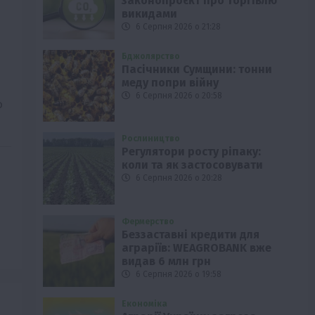
законопроєкт про торгівлю
викидами
6 Серпня 2026 о 21:28
Бджолярство
Пасічники Сумщини: тонни
меду попри війну
6 Серпня 2026 о 20:58
о
Рослиництво
Регулятори росту ріпаку:
коли та як застосовувати
6 Серпня 2026 о 20:28
Фермерство
Беззаставні кредити для
аграріїв: WEAGROBANK вже
видав 6 млн грн
6 Серпня 2026 о 19:58
Економіка