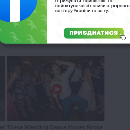
appy Lifestyles
er
These Wedding Dance Moves Broke