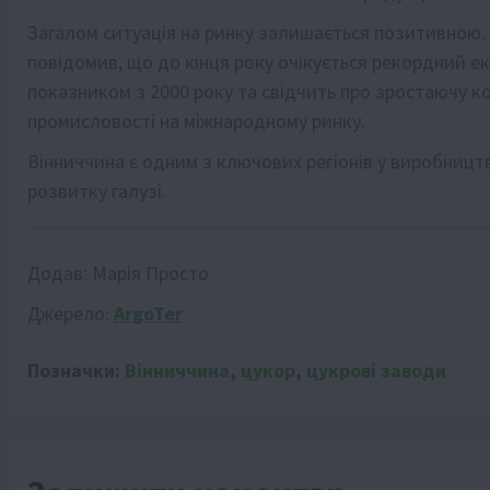
Загалом ситуація на ринку залишається позитивною. 
повідомив, що до кінця року очікується рекордний ек
показником з 2000 року та свідчить про зростаючу к
промисловості на міжнародному ринку.
Вінниччина є одним з ключових регіонів у виробництв
розвитку галузі.
Додав:
Марія Просто
Джерело:
ArgoTer
Позначки:
Вінниччина
,
цукор
,
цукрові заводи