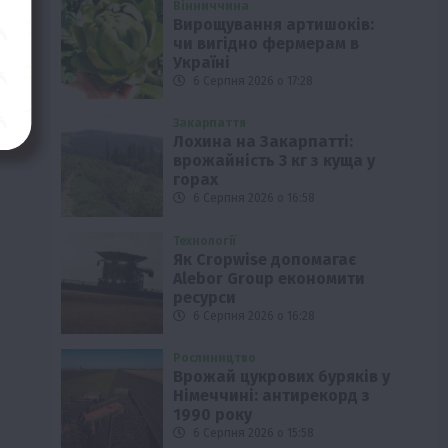
Вінниччина
Вирощування артишоків:
чи вигідно фермерам в
Україні
6 Серпня 2026 о 17:28
Закарпаття
Лохина на Закарпатті:
врожайність 3 кг з куща у
горах
6 Серпня 2026 о 16:58
Технології
Як Cropwise допомагає
Alebor Group економити
ресурси
6 Серпня 2026 о 16:28
Рослиництво
Врожай цукрових буряків у
Німеччині: антирекорд з
1990 року
6 Серпня 2026 о 15:58