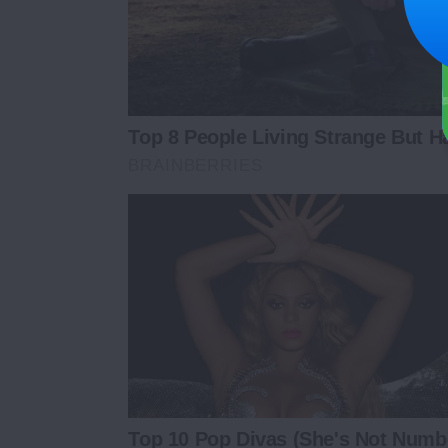
Top 8 People Living Strange But H
BRAINBERRIES
Top 10 Pop Divas (She's Not Numb