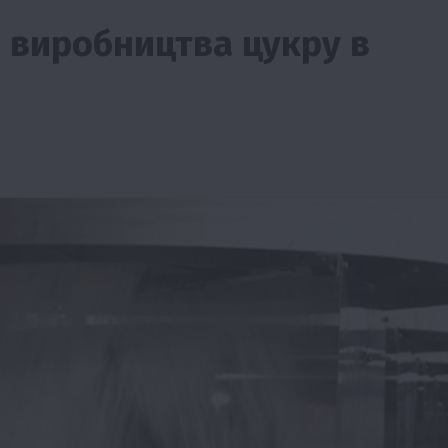
в виробництва цукру в
ії
Бізнес
Новини
Офіційно
Події
Суспільство
во
ТОП1
Фермерство
жаю за
Оренда садової ділянки: як усе оформити
легально та без проблем
5 Серпня 2026 о 20:14