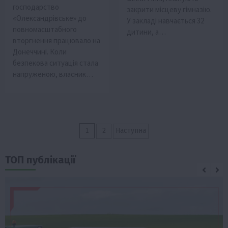
господарство
закрити місцеву гімназію.
«Олександрівське» до
У закладі навчається 32
повномасштабного
дитини, а…
вторгнення працювало на
Донеччині. Коли
безпекова ситуація стала
напруженою, власник…
Пагінація
1
2
Наступна
записів
ТОП публікації