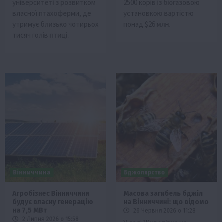
університеті з розвитком
2500 корів із біогазовою
власної птахоферми, де
установкою вартістю
утримує близько чотирьох
понад $26 млн.
тисяч голів птиці.
Вінниччина
Бджолярство
Агробізнес Вінниччини
Масова загибель бджіл
будує власну генерацію
на Вінниччині: що відомо
на 7,5 МВт
26 Червня 2026 о 11:28
2 Липня 2026 о 15:58