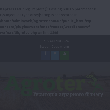
Deprecated
: preg_replace(): Passing null to parameter #3
($subject) of type array|string is deprecated in
/home/admin/web/agroter.com.ua/public_html/wp-
content/plugins/wordfence/vendor/wordfence/wf-
waf/src/lib/rules.php
on line
1896
Перейти
Нд. 9 Серпня 2026
до
Відео
Зображення
вмісту
Facebook
Twitter
Feed