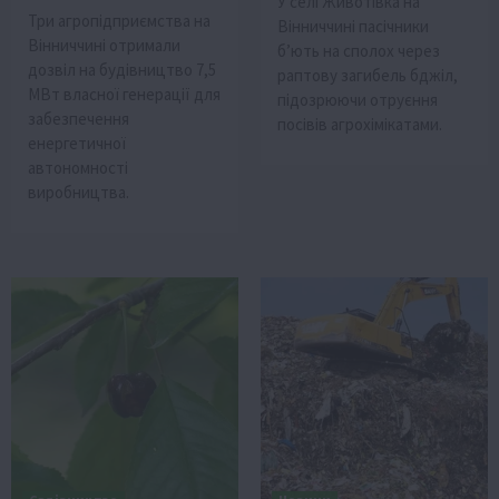
У селі Животівка на
Три агропідприємства на
Вінниччині пасічники
Вінниччині отримали
б’ють на сполох через
дозвіл на будівництво 7,5
раптову загибель бджіл,
МВт власної генерації для
підозрюючи отруєння
забезпечення
посівів агрохімікатами.
енергетичної
автономності
виробництва.