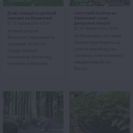
Садівництво
Новини
Дощі знищують урожай
Сміттєвий полігон на
черешні на Вінниччині
Вінниччині стане
джерелом енергії
21 Червня 2026 о 11:28
16 Червня 2026 о 12:58
Затяжні дощі на
На Вінниччині сміттєвий
Вінниччині спричиняють
полігон перетворять на
тріскання та гниття
сучасне виробництво
плодів черешні,
«зеленої» електроенергії
посилюючи збитки від
завдяки видобутку
весняних заморозків.
біогазу.