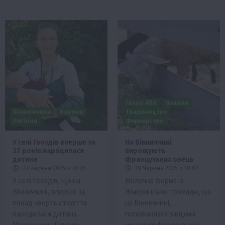
Галузі АПК
Новини
Вінниччина
Новини
Твариництво
Регіони
Фермерство
У селі Гвоздів вперше за
На Вінниччині
27 років народилася
вирощують
дитина
французьких овець
23 Червня 2025 о 20:35
19 Червня 2025 о 10:02
У селі Гвоздів, що на
Молочна ферма із
Вінниччині, вперше за
Жмеринської громади, що
понад чверть століття
на Вінниччині,
народилася дитина.
поповнилася вівцями
Маленькому Гаврилу…
молочної французької