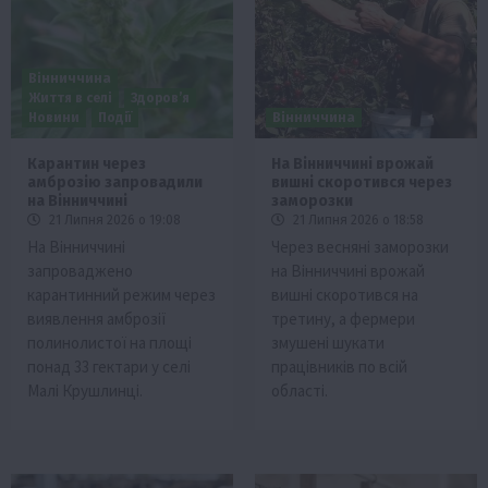
Вінниччина
Життя в селі
Здоров’я
Новини
Події
Вінниччина
Карантин через
На Вінниччині врожай
амброзію запровадили
вишні скоротився через
на Вінниччині
заморозки
21 Липня 2026 о 19:08
21 Липня 2026 о 18:58
На Вінниччині
Через весняні заморозки
запроваджено
на Вінниччині врожай
карантинний режим через
вишні скоротився на
виявлення амброзії
третину, а фермери
полинолистої на площі
змушені шукати
понад 33 гектари у селі
працівників по всій
Малі Крушлинці.
області.