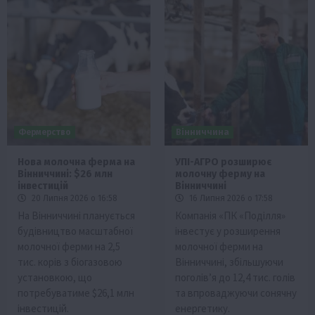
Фермерство
Вінниччина
Нова молочна ферма на
УПІ-АГРО розширює
Вінниччині: $26 млн
молочну ферму на
інвестицій
Вінниччині
20 Липня 2026 о 16:58
16 Липня 2026 о 17:58
На Вінниччині планується
Компанія «ПК «Поділля»
будівництво масштабної
інвестує у розширення
молочної ферми на 2,5
молочної ферми на
тис. корів з біогазовою
Вінниччині, збільшуючи
установкою, що
поголів’я до 12,4 тис. голів
потребуватиме $26,1 млн
та впроваджуючи сонячну
інвестицій.
енергетику.