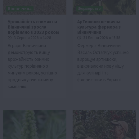
Вінниччина
Фермерство
Урожайність озимих на
АрTишоки: незвична
Вінниччині зросла
культура фермера з
порівняно з 2023 роком
Вінниччини
3 Серпня 2026 о 14:28
31 Липня 2026 о 15:58
Аграрії Вінниччини
Фермер з Вінниччини
демонструють вищу
Василь Остапчук успішно
врожайність озимих
вирощує артишоки,
культур порівняно з
відкриваючи нову нішу
минулим роком, успішно
для кулінарії та
продовжуючи жнивну
флористики в Україні.
кампанію.