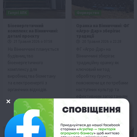
Галузі АПК
Фермерство
Біоенергетичний
Оранка на Вінниччині: ФГ
комплекс на Вінниччині:
«Агро-Дар» зберігає
деталі проєкту
традиції
21 Травня 2026 о 07:58
20 Травня 2026 о 22:28
На Вінниччині планується
ФГ «Агро-Дар» на
будівництво
Вінниччині зберігає
біоенергетичного
традиційну оранку як
комплексу для
ключовий метод
виробництва біометану
обробітку ґрунту,
та електроенергії з
пояснюючи це потребами
органічних відходів.
наступних культур та
ефективним загортанням
рослинних решток.