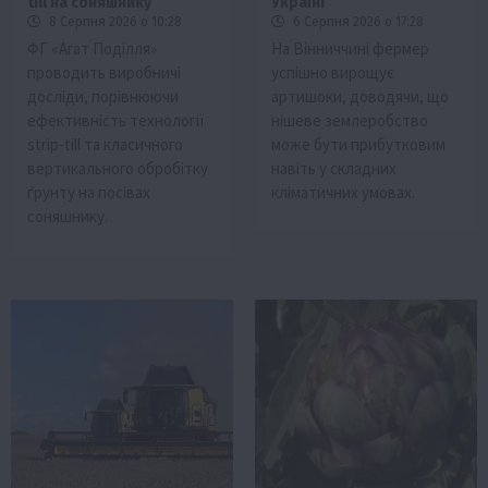
till на соняшнику
Україні
8 Серпня 2026 о 10:28
6 Серпня 2026 о 17:28
ФГ «Агат Поділля»
На Вінниччині фермер
проводить виробничі
успішно вирощує
досліди, порівнюючи
артишоки, доводячи, що
ефективність технології
нішеве землеробство
strip-till та класичного
може бути прибутковим
вертикального обробітку
навіть у складних
ґрунту на посівах
кліматичних умовах.
соняшнику.