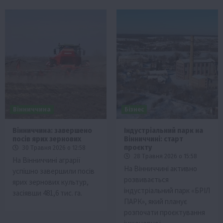
Вінниччина
Бізнес
Вінниччина: завершено
Індустріальний парк на
посів ярих зернових
Вінниччині: старт
проєкту
30 Травня 2026 о 12:58
28 Травня 2026 о 15:58
На Вінниччині аграрії
На Вінниччині активно
успішно завершили посів
розвивається
ярих зернових культур,
індустріальний парк «БРІЛ
засіявши 481,6 тис. га.
ПАРК», який планує
розпочати проєктування