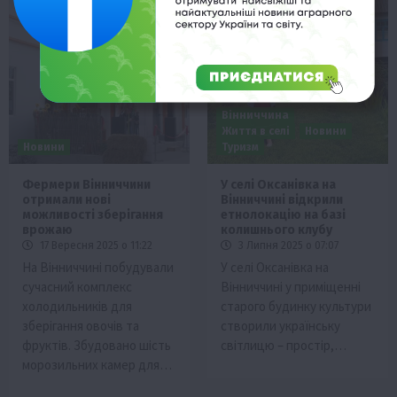
Вінниччина
Життя в селі
Новини
Новини
Туризм
Фермери Вінниччини
У селі Оксанівка на
отримали нові
Вінниччині відкрили
можливості зберігання
етнолокацію на базі
врожаю
колишнього клубу
17 Вересня 2025 о 11:22
3 Липня 2025 о 07:07
На Вінниччині побудували
У селі Оксанівка на
сучасний комплекс
Вінниччині у приміщенні
холодильників для
старого будинку культури
зберігання овочів та
створили українську
фруктів. Збудовано шість
світлицю – простір,…
морозильних камер для…