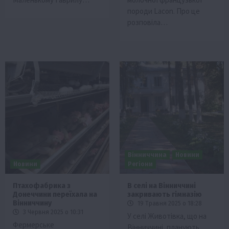
породи Lacon. Про це
розповіла…
Вінниччина
Новини
Новини
Регіони
Птахофабрика з
В селі на Вінниччині
Донеччини переїхала на
закривають гімназію
Вінниччину
19 Травня 2025 о 18:28
3 Червня 2025 о 10:31
У селі Животівка, що на
Фермерське
Вінниччині, планують