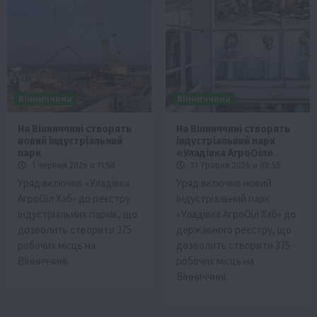
Вінниччина
Вінниччина
На Вінниччині створять
На Вінниччині створять
новий індустріальний
індустріальний парк
парк
«Уладівка АгроОіл»
1 Червня 2026 о 11:58
31 Травня 2026 о 08:58
Уряд включив «Уладівка
Уряд включив новий
АгроОіл Хаб» до реєстру
індустріальний парк
індустріальних парків, що
«Уладівка АгроОіл Хаб» до
дозволить створити 375
державного реєстру, що
робочих місць на
дозволить створити 375
Вінниччині.
робочих місць на
Вінниччині.