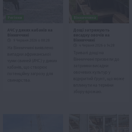
Регіони
Вінниччина
АЧС у диких кабанів на
Дощі затримують
Вінниччині
висадку овочів на
Вінниччині
9 Червня 2026 о 08:28
4 Червня 2026 о 14:28
На Вінниччині виявлено
Тривалі дощі на
випадки африканської
Вінниччині призвели до
чуми свиней (АЧС) у диких
затримки висадки
кабанів, що створює
овочевих культур у
потенційну загрозу для
відкритий ґрунт, що може
свинарства.
вплинути на терміни
збору врожаю.