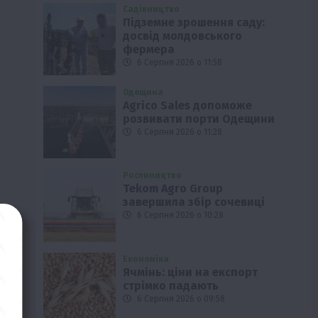
Садівництво
Підземне зрошення саду:
досвід молдовського
фермера
6 Серпня 2026 о 11:58
Одещина
Agrico Sales допоможе
розвивати порти Одещини
6 Серпня 2026 о 11:28
Рослиництво
Tekom Agro Group
завершила збір сочевиці
6 Серпня 2026 о 10:28
Економіка
Ячмінь: ціни на експорт
стрімко падають
6 Серпня 2026 о 09:58