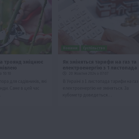
Новини
Суспільство
ка троянд зміцнює
Як зміняться тарифи на газ та
имівлею
електроенергію з 1 листопада
о 10:10
20 Жовтня 2024 о 07:07
пора для садівників, які
В Україні з 1 листопада тарифи на газ
ди. Саме в цей час
електроенергію не зміняться. За
…
кубометр доведеться…