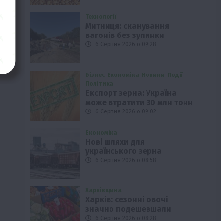
Технології
Митниця: сканування
вагонів без зупинки
6 Серпня 2026 о 09:28
Бізнес
Економіка
Новини
Події
Політика
Експорт зерна: Україна
може втратити 30 млн тонн
6 Серпня 2026 о 09:02
Економіка
Нові шляхи для
українського зерна
6 Серпня 2026 о 08:58
Харківщина
Харків: сезонні овочі
значно подешевшали
6 Серпня 2026 о 08:28