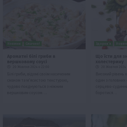
Новини
Смачно!
Здоров’я
Нови
Ароматні білі гриби в
Що їсти для 
вершковому соусі
холестерину
и
Події
Бізнес
Новини
Офіційно
Події
Суспільс
20 Жовтня 2024 о 22:00
20 Жовтня 2024 
мерство
ТОП1
Фермерство
Білі гриби, відомі своїм насиченим
Високий рівень х
смаком та м’ясистою текстурою,
один з головних
у врожаю за
Оренда садової ділянки: як усе офор
чудово поєднуються з ніжним
серцево-судинн
легально та без проблем
вершковим соусом….
боротися…
5 Серпня 2026 о 20:14