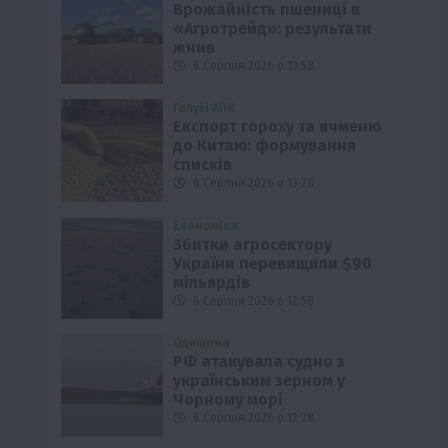
Врожайність пшениці в
«Агротрейд»: результати
жнив
6 Серпня 2026 о 13:58
Галузі АПК
Експорт гороху та ячменю
до Китаю: формування
списків
6 Серпня 2026 о 13:28
Економіка
Збитки агросектору
України перевищили $90
мільярдів
6 Серпня 2026 о 12:58
Одещина
РФ атакувала судно з
українським зерном у
Чорному морі
6 Серпня 2026 о 12:28