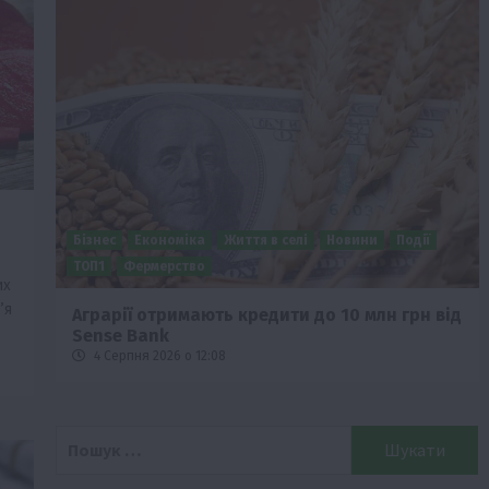
Бізнес
Економіка
Життя в селі
Новини
Події
о
ТОП1
Фермерство
их
’я
Аграрії отримають кредити до 10 млн грн від
Sense Bank
4 Серпня 2026 о 12:08
Пошук: