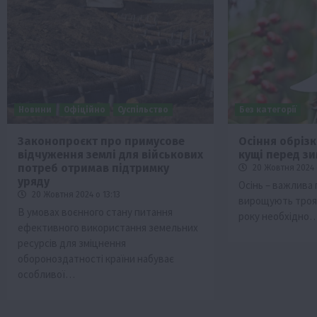
Новини
Офіційно
Суспільство
Без категорії
Законопроєкт про примусове
Осіння обріз
відчуження землі для військових
кущі перед з
потреб отримав підтримку
20 Жовтня 2024 
уряду
Осінь – важлива 
20 Жовтня 2024 о 13:13
вирощують троян
В умовах воєнного стану питання
року необхідно
ефективного використання земельних
ресурсів для зміцнення
обороноздатності країни набуває
особливої…