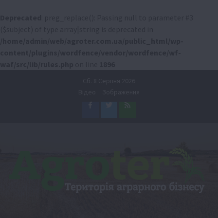
Deprecated
: preg_replace(): Passing null to parameter #3
($subject) of type array|string is deprecated in
/home/admin/web/agroter.com.ua/public_html/wp-
content/plugins/wordfence/vendor/wordfence/wf-
waf/src/lib/rules.php
on line
1896
Перейти
Сб. 8 Серпня 2026
до
Відео
Зображення
вмісту
Facebook
Twitter
Feed