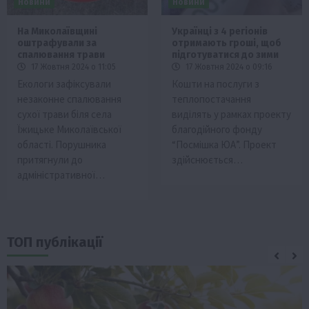
Новини
Новини
На Миколаївщині
Українці з 4 регіонів
оштрафували за
отримають гроші, щоб
спалювання трави
підготуватися до зими
17 Жовтня 2024 о 11:05
17 Жовтня 2024 о 09:16
Екологи зафіксували
Кошти на послуги з
незаконне спалювання
теплопостачання
сухої трави біля села
виділять у рамках проекту
Їжицьке Миколаївської
благодійного фонду
області. Порушника
“Посмішка ЮА”. Проект
притягнули до
здійснюється…
адміністративної…
ТОП публікації