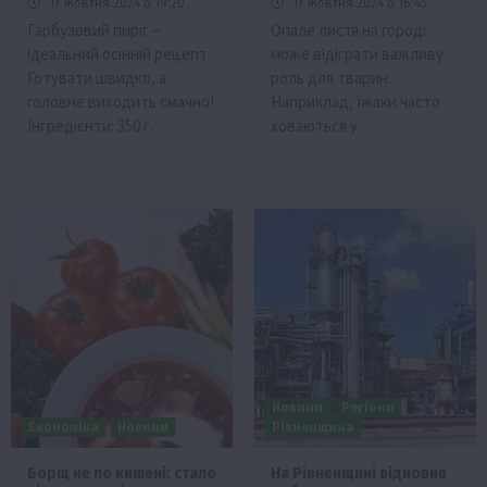
17 Жовтня 2024 о 19:20
17 Жовтня 2024 о 16:45
Гарбузовий пиріг –
Опале листя на городі
ідеальний осінній рецепт.
може відіграти важливу
Готувати швидко, а
роль для тварин.
головне виходить смачно!
Наприклад, їжаки часто
Інгредієнти: 350 г…
ховаються у…
Новини
Регіони
Економіка
Новини
Рівненщина
Борщ не по кишені: стало
На Рівненщині відновив