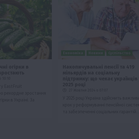
Економіка
Новини
Суспільство
чні огірки в
Накопичувальні пенсії та 419
 зростають
мільярдів на соціальну
підтримку: що чекає українців 
 10:10
2025 році
у EastFruit
27 Жовтня 2024 о 07:07
ро рекордне зростання
У 2025 році Україна здійснить важлив
гірки в Україні. За
крок у реформуванні пенсійної систе
та забезпеченні соціальних гарантій