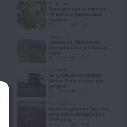
Вінниччина
Вирощування артишоків:
чи вигідно фермерам в
Україні
6 Серпня 2026 о 17:28
Закарпаття
Лохина на Закарпатті:
врожайність 3 кг з куща у
горах
6 Серпня 2026 о 16:58
Технології
Як Cropwise допомагає
Alebor Group економити
ресурси
6 Серпня 2026 о 16:28
Рослиництво
Врожай цукрових буряків у
Німеччині: антирекорд з
1990 року
6 Серпня 2026 о 15:58