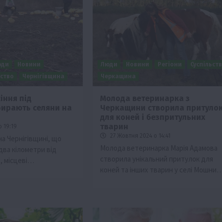
юди
Новини
Люди
Новини
Регіони
Суспільст
ьство
Чернігівщина
Черкащина
іння під
Молода ветеринарка з
бирають селяни на
Черкащини створила притуло
ії
Бізнес
Новини
Офіційно
Події
Суспільство
для коней і безпритульних
во
ТОП1
Фермерство
тварин
 19:19
27 Жовтня 2024 о 14:41
 на Чернігівщині, що
жаю за
Оренда садової ділянки: як усе оформити
Молода ветеринарка Марія Адамова
два кілометри від
легально та без проблем
створила унікальний притулок для
ю, місцеві…
5 Серпня 2026 о 20:14
коней та інших тварин у селі Мошни