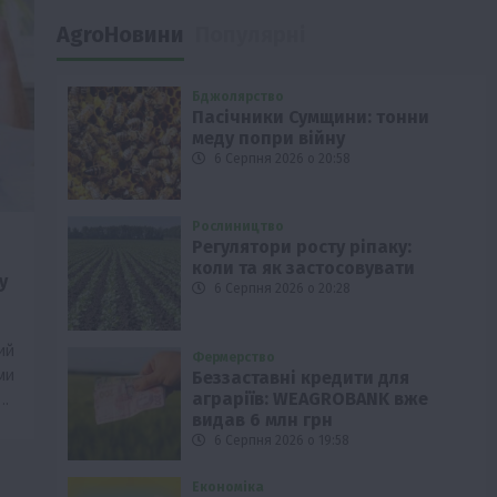
AgroНовини
Популярні
Бджолярство
Пасічники Сумщини: тонни
меду попри війну
6 Серпня 2026 о 20:58
Рослиництво
Регулятори росту ріпаку:
коли та як застосовувати
у
6 Серпня 2026 о 20:28
ий
Фермерство
ми
Беззаставні кредити для
аграріїв: WEAGROBANK вже
….
видав 6 млн грн
6 Серпня 2026 о 19:58
Економіка