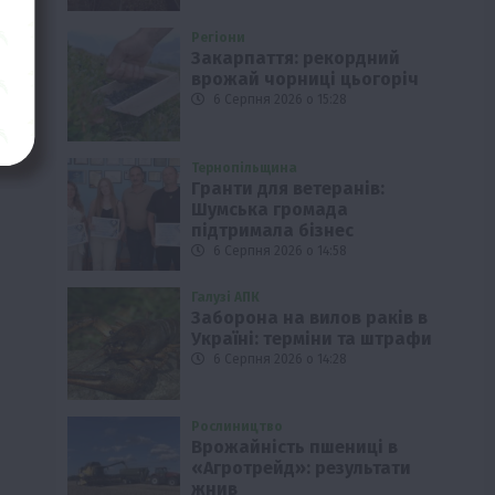
Регіони
Закарпаття: рекордний
врожай чорниці цьогоріч
6 Серпня 2026 о 15:28
Тернопільщина
Гранти для ветеранів:
Шумська громада
підтримала бізнес
6 Серпня 2026 о 14:58
Галузі АПК
Заборона на вилов раків в
Україні: терміни та штрафи
6 Серпня 2026 о 14:28
Рослиництво
Врожайність пшениці в
«Агротрейд»: результати
жнив