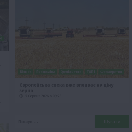
во
к
Бізнес
Економіка
Суспільство
ТОП1
Фермерство
Європейська спека вже впливає на ціну
зерна
5 Серпня 2026 о 09:28
…
Пошук: