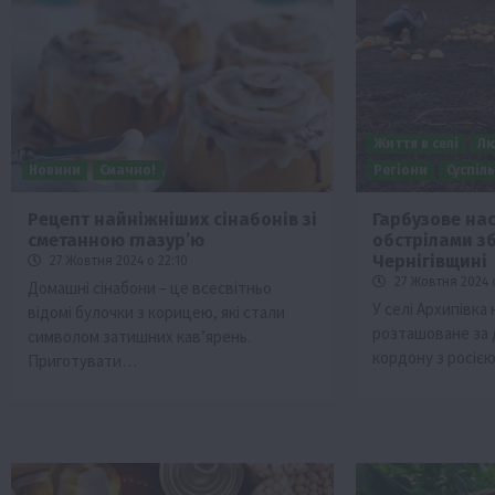
Життя в селі
Л
Новини
Смачно!
Регіони
Суспіл
Рецепт найніжніших сінабонів зі
Гарбузове нас
сметанною глазур’ю
обстрілами з
Бізнес
Галузі АПК
Економіка
Новини
Под
Чернігівщині
27 Жовтня 2024 о 22:10
Рослиництво
Суспільство
ТОП1
Фермерст
27 Жовтня 2024 о
Домашні сінабони – це всесвітньо
У селі Архипівка
відомі булочки з корицею, які стали
Кредити для аграріїв під заставу вро
розташоване за 
символом затишних кав’ярень.
новою програмою від Уряду
кордону з росіє
Приготувати…
1 Серпня 2026 о 11:58