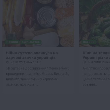
Новини
Суспільство
Новини
Війна суттєво вплинула на
Ціни на тепли
харчові звички українців
Україні різко
27 Жовтня 2024 о 13:01
27 Жовтня 2024 о
Масштабне дослідження “Меню війни”,
Аналітики проєкт
проведене компанією Gradus Research,
повідомляють п
виявило значні зміни у харчових
цін на тепличні о
звичках українців…
останні…