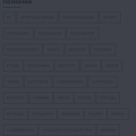
Позначки
ЄС
АГРАРНИЙ РИНОК
АГРАРНІ НОВИНИ
АГРАРІЇ
АГРОБІЗНЕС
АГРОРИНОК
АГРОСЕКТОР
АГРОТЕХНОЛОГІЇ
БІЗНЕС
ВРОЖАЙ
ГОЛОВНЕ
ГРОШІ
ЕКОНОМІКА
ЕКСПОРТ
ЗАКОН
ЗЕМЛЯ
ЗЕРНО
КАРТОПЛЯ
КОРОНАВІРУС
КУКУРУДЗА
МОЛОКО
НОВИНИ
ОВОЧІ
ПЕНСІЯ
ПОГОДА
ПОЛЬЩА
ПРОДУКТИ
ПШЕНИЦЯ
РЕЦЕПТ
РИНОК
САДІВНИЦТВО
СІЛЬСЬКЕ ГОСПОДАРСТВО
УКРАЇНА