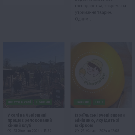
господарства, зокрема на
утримання тварин.
Одним…
Життя в селі
Новини
Новини
ТОП1
У селі на Львівщині
Ізраїльські вчені вивели
працює релокований
мінідиню, яку їдять зі
кінний клуб
шкіркою
23 Жовтня 2024 о 15:39
23 Жовтня 2024 о 12:08