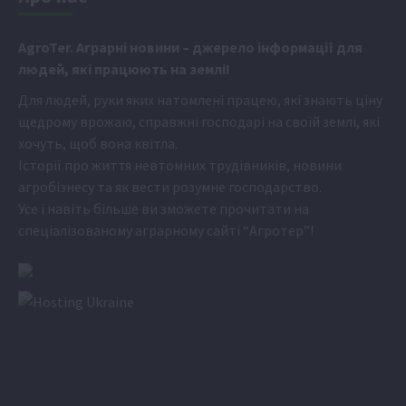
Аgr
oTer. Аграрні новини
– джерело інформації для
людей, які працюють на землі!
Для людей, руки яких натомлені працею, які знають ціну
щедрому врожаю, справжні господарі на своїй землі, які
хочуть, щоб вона квітла.
Історії про життя невтомних трудівників, новини
агробізнесу та як вести розумне господарство.
Усе і навіть більше ви зможете прочитати на
спеціалізованому аграрному сайті
“Агротер”
!