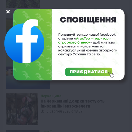
Фермерство
Беззаставні кредити для аграріїв:
WEAGROBANK вже видав 6 млн грн
6 Серпня 2026 о 19:58
Економіка
Аграрії України: загроза експорту
6 Серпня 2026 о 19:28
Черкащина
На Черкащині доярки тестують
інноваційні екзоскелети
6 Серпня 2026 о 18:59