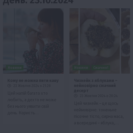
Новини
Новини
Смачно!
Кому не можна пити каву
Чизкейк з яблуками –
неймовірно смачний
23 Жовтня 2024 о 21:28
десерт
Цей напій багато хто
23 Жовтня 2024 о 20:24
любить, а дехто не може
Цей чизкейк – це щось
без нього уявити свій
неймовірне: тоненьке
день. Користь…
пісочне тісто, сирна маса,
а всередині – яблука,…