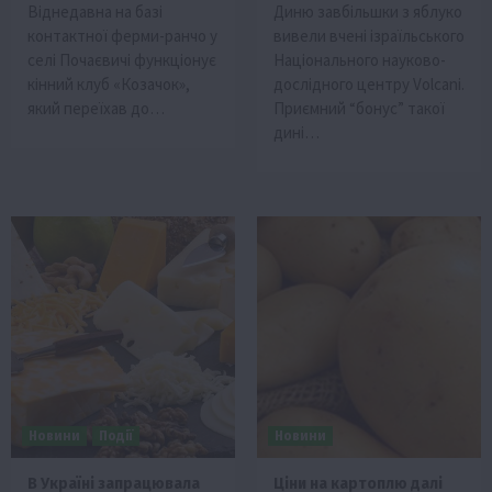
Віднедавна на базі
Диню завбільшки з яблуко
контактної ферми-ранчо у
вивели вчені ізраїльського
селі Почаєвичі функціонує
Національного науково-
кінний клуб «Козачок»,
дослідного центру Volcani.
який переїхав до…
Приємний “бонус” такої
дині…
Новини
Події
Новини
В Україні запрацювала
Ціни на картоплю далі