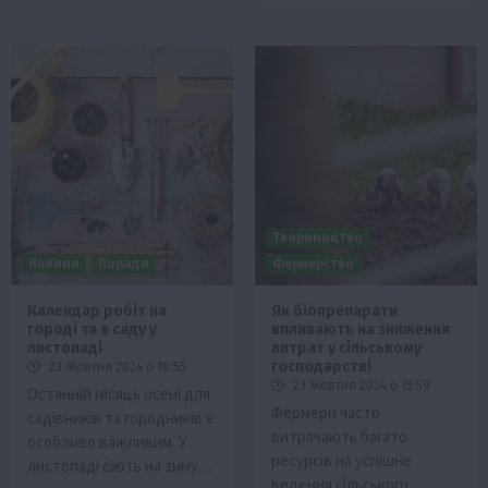
Твариництво
Новини
Поради
Фермерство
Календар робіт на
Як біопрепарати
городі та в саду у
впливають на зниження
листопаді
витрат у сільському
господарстві
23 Жовтня 2024 о 16:55
23 Жовтня 2024 о 15:59
Останній місяць осені для
Фермери часто
садівників та городників є
витрачають багато
особливо важливим. У
ресурсів на успішне
листопаді сіють на зиму…
ведення сільського