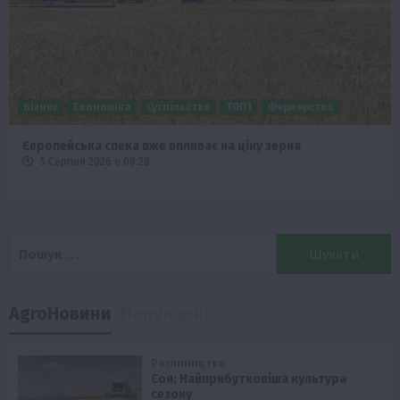
Бізнес
Економіка
Суспільство
ТОП1
Фермерство
Європейська спека вже впливає на ціну зерна
5 Серпня 2026 о 09:28
Пошук:
AgroНовини
Популярні
Рослиництво
Соя: Найприбутковіша культура
сезону