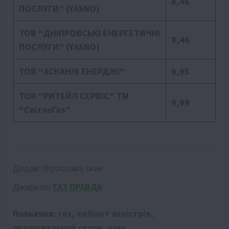
8,46
ПОСЛУГИ”
(YASNO)
ТОВ “ДНІПРОВСЬКІ ЕНЕРГЕТИЧНІ
8,46
ПОСЛУГИ”
(YASNO)
ТОВ “АСКАНІЯ ЕНЕРДЖІ”
9,95
ТОВ “РИТЕЙЛ СЕРВІС”
ТМ
9,99
“СвітлоГаз”
Додав:
Вірослава Їжак
Джерело:
ГАЗ ПРАВДА
Позначки:
газ
,
кабінет міністрів
,
опалювальний сезон
,
ціни