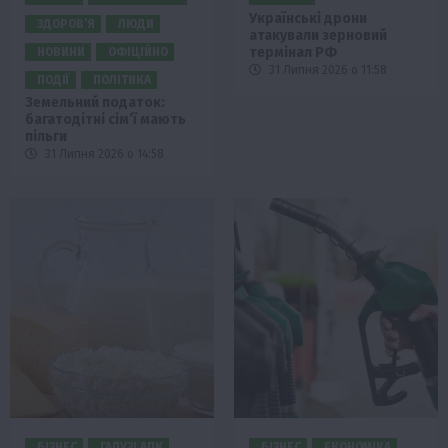
Українські дрони
ЗДОРОВ’Я
ЛЮДИ
атакували зерновий
термінал РФ
НОВИНИ
ОФІЦІЙНО
31 Липня 2026 о 11:58
ПОДІЇ
ПОЛІТИКА
Земельний податок:
багатодітні сім’ї мають
пільги
31 Липня 2026 о 14:58
БІЗНЕС
ГАЛУЗІ АПК
БІЗНЕС
ЕКОНОМІКА