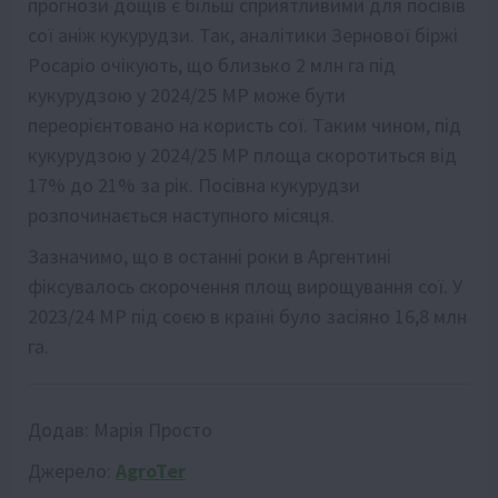
прогнози дощів є більш сприятливими для посівів
сої аніж кукурудзи. Так, аналітики Зернової біржі
Росаріо очікують, що близько 2 млн га під
кукурудзою у 2024/25 МР може бути
переорієнтовано на користь сої. Таким чином, під
кукурудзою у 2024/25 МР площа скоротиться від
17% до 21% за рік. Посівна кукурудзи
розпочинається наступного місяця.
Зазначимо, що в останні роки в Аргентині
фіксувалось скорочення площ вирощування сої. У
2023/24 МР під соєю в країні було засіяно 16,8 млн
га.
Додав:
Марія Просто
Джерело:
AgroTer