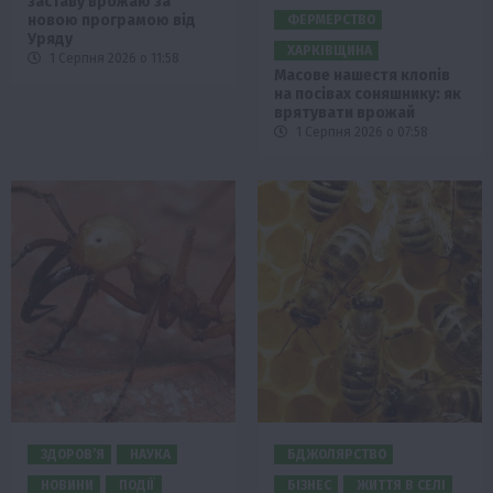
заставу врожаю за
новою програмою від
ФЕРМЕРСТВО
Уряду
ХАРКІВЩИНА
1 Серпня 2026 о 11:58
Масове нашестя клопів
на посівах соняшнику: як
врятувати врожай
1 Серпня 2026 о 07:58
ЗДОРОВ’Я
НАУКА
БДЖОЛЯРСТВО
НОВИНИ
ПОДІЇ
БІЗНЕС
ЖИТТЯ В СЕЛІ