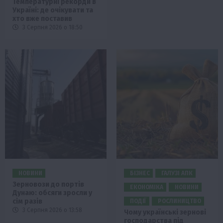
Температурні рекорди в
Україні: де очікувати та
хто вже поставив
3 Серпня 2026 о 18:50
НОВИНИ
БІЗНЕС
ГАЛУЗІ АПК
Зерновози до портів
ЕКОНОМІКА
НОВИНИ
Дунаю: обсяги зросли у
сім разів
ПОДІЇ
РОСЛИНИЦТВО
3 Серпня 2026 о 13:58
Чому українські зернові
господарства під