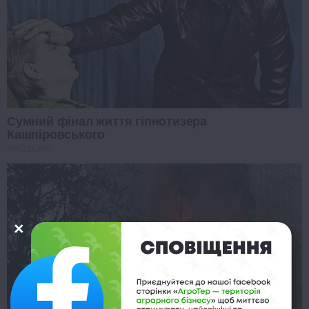
Сумний фінал життя гіпнотизера
Кашпіровського
PROZORO