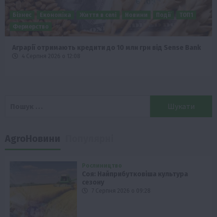
Бізнес
Економіка
Життя в селі
Новини
Події
ТОП1
Фермерство
Аграрії отримають кредити до 10 млн грн від Sense Bank
4 Серпня 2026 о 12:08
Пошук:
AgroНовини
Популярні
Рослиництво
Соя: Найприбутковіша культура
сезону
7 Серпня 2026 о 09:28