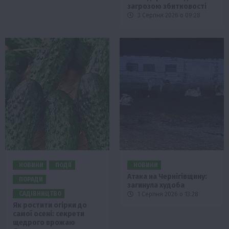
загрозою збитковості
3 Серпня 2026 о 09:28
НОВИНИ
ПОДІЇ
НОВИНИ
Атака на Чернігівщину:
ПОРАДИ
загинула худоба
САДІВНИЦТВО
1 Серпня 2026 о 13:28
Як ростити огірки до
самої осені: секрети
щедрого врожаю