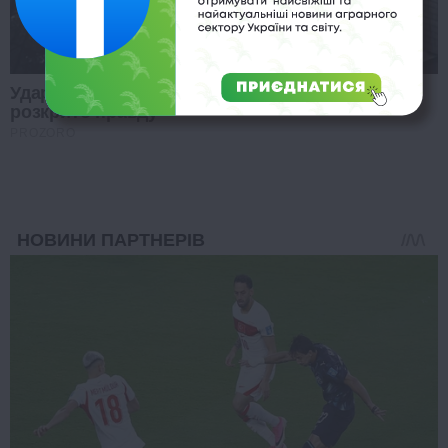
Удар РФ по заходу України був не випадковим:
розкрито правду
PROZORO