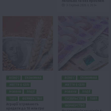
легально та без проблем
5 Серпня 2026 о 20:14
БІЗНЕС
ЕКОНОМІКА
БІЗНЕС
ЕКОНОМІКА
ЖИТТЯ В СЕЛІ
ЖИТТЯ В СЕЛІ
НОВИНИ
ПОДІЇ
НОВИНИ
ПОДІЇ
ТОП1
ФЕРМЕРСТВО
СУСПІЛЬСТВО
ТОП1
Аграрії отримають
ФЕРМЕРСТВО
кредити до 10 млн грн