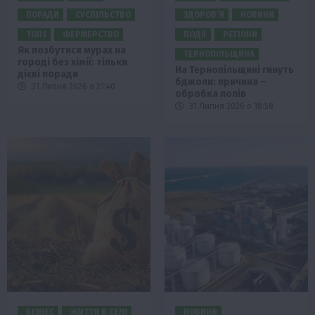
ПОРАДИ
СУСПІЛЬСТВО
ЗДОРОВ’Я
НОВИНИ
ТОП1
ФЕРМЕРСТВО
ПОДІЇ
РЕГІОНИ
Як позбутися мурах на
ТЕРНОПІЛЬЩИНА
городі без хімії: тільки
На Тернопільщині гинуть
дієві поради
бджоли: причина –
31 Липня 2026 о 21:40
обробка полів
31 Липня 2026 о 18:58
БІЗНЕС
ЖИТТЯ В СЕЛІ
НОВИНИ