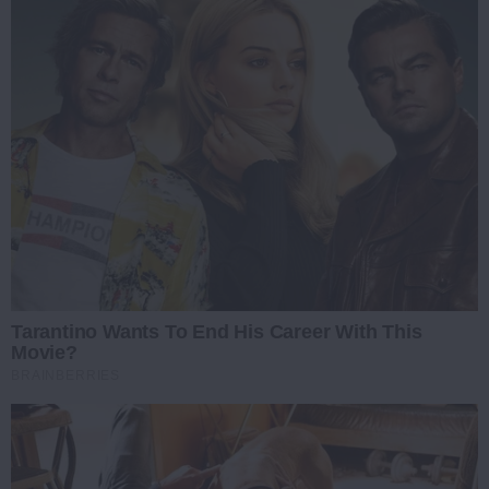
Tarantino Wants To End His Career With This
Movie?
BRAINBERRIES