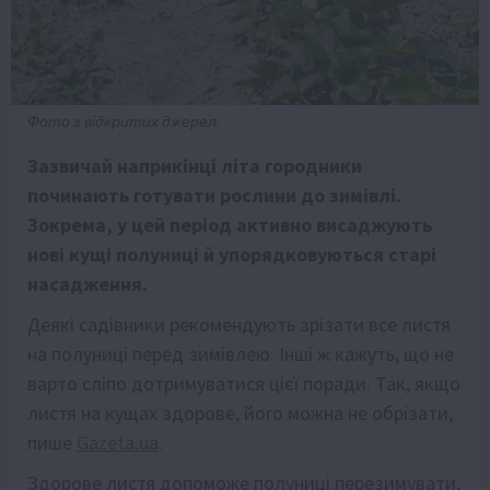
Фото з відкритих джерел.
Зазвичай наприкінці літа городники
починають готувати рослини до зимівлі.
Зокрема, у цей період активно висаджують
нові кущі полуниці й упорядковуються старі
насадження.
Деякі садівники рекомендують зрізати все листя
на полуниці перед зимівлею. Інші ж кажуть, що не
варто сліпо дотримуватися цієї поради. Так, якщо
листя на кущах здорове, його можна не обрізати,
пише
Gazeta.ua
.
Здорове листя допоможе полуниці перезимувати,