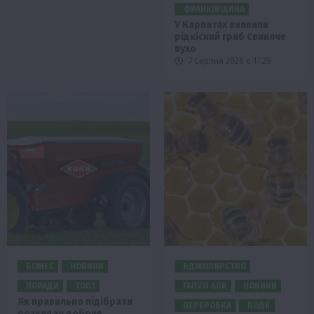
ФРАНКІВЩИНА
У Карпатах виявили
рідкісний гриб Свиняче
вухо
7 Серпня 2026 о 17:28
БІЗНЕС
НОВИНИ
БДЖОЛЯРСТВО
ПОРАДИ
ТОП1
ГАЛУЗІ АПК
НОВИНИ
Як правильно підібрати
ПЕРЕРОБКА
ПОДІЇ
розкидач добрив