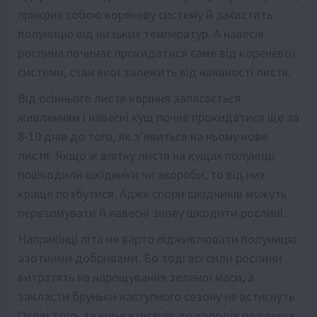
прикриє собою кореневу систему й захистить
полуницю від низьких температур. А навесні
рослина починає прокидатися саме від кореневої
системи, стан якої залежить від наявності листя.
Від осіннього листя коріння запасається
живленням і навесні кущ почне прокидатися ще за
8-10 днів до того, як з’явиться на ньому нове
листя. Якщо ж влітку листя на кущах полуниці
пошкодили шкідники чи хвороби, то від них
краще позбутися. Адже спори шкідників можуть
перезимувати й навесні знову шкодити рослині.
Наприкінці літа не варто підживлювати полуницю
азотними добривами. Бо тоді всі сили рослини
витратять на нарощування зеленої маси, а
закласти бруньки наступного сезону не встигнуть.
Окрім того, за кілька місяців до холодів полуниця