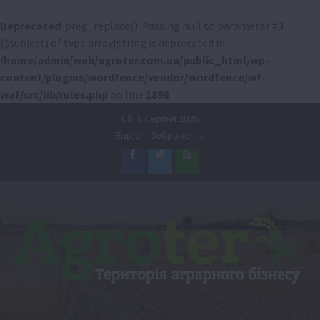
Deprecated
: preg_replace(): Passing null to parameter #3
($subject) of type array|string is deprecated in
/home/admin/web/agroter.com.ua/public_html/wp-
content/plugins/wordfence/vendor/wordfence/wf-
waf/src/lib/rules.php
on line
1896
Перейти
Сб. 8 Серпня 2026
до
Відео
Зображення
вмісту
Facebook
Twitter
Feed