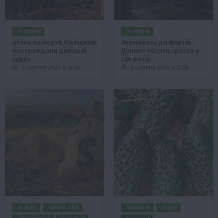
НОВИНИ
НОВИНИ
Атака на порти Одещини:
Зерновози до портів
постраждали цивільні
Дунаю: обсяги зросли у
судна
сім разів
3 Серпня 2026 о 15:58
3 Серпня 2026 о 13:58
БІЗНЕС
ГАЛУЗІ АПК
НОВИНИ
ПОДІЇ