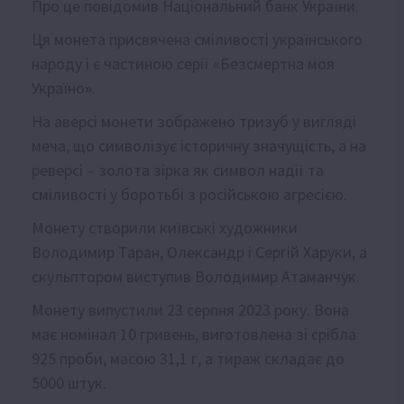
Про це
повідомив
Національний банк України.
Ця монета присвячена сміливості українського
народу і є частиною серії «Безсмертна моя
Україно
»
.
На аверсі монети зображено тризуб у вигляді
меча, що символізує історичну значущість, а на
реверсі – золота зірка як символ надії та
сміливості у боротьбі з російською агресією.
Монету створили київські художники
Володимир Таран, Олександр і Сергій Харуки, а
скульптором виступив Володимир Атаманчук.
Монету випустили 23 серпня 2023 року. Вона
має номінал 10 гривень, виготовлена зі срібла
925 проби, масою 31,1 г, а тираж складає до
5000 штук.