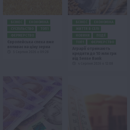
БІЗНЕС
ЕКОНОМІКА
БІЗНЕС
ЕКОНОМІКА
СУСПІЛЬСТВО
ТОП1
ЖИТТЯ В СЕЛІ
ФЕРМЕРСТВО
НОВИНИ
ПОДІЇ
Європейська спека вже
ТОП1
ФЕРМЕРСТВО
впливає на ціну зерна
Аграрії отримають
5 Серпня 2026 о 09:28
кредити до 10 млн грн
від Sense Bank
4 Серпня 2026 о 12:08