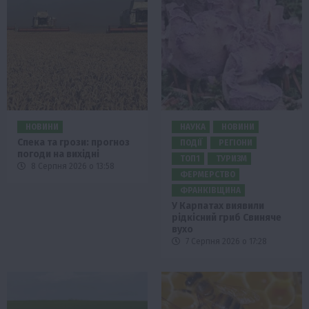
НОВИНИ
НАУКА
НОВИНИ
Спека та грози: прогноз
ПОДІЇ
РЕГІОНИ
погоди на вихідні
ТОП1
ТУРИЗМ
8 Серпня 2026 о 13:58
ФЕРМЕРСТВО
ФРАНКІВЩИНА
У Карпатах виявили
рідкісний гриб Свиняче
вухо
7 Серпня 2026 о 17:28