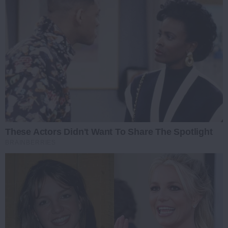
These Actors Didn't Want To Share The Spotlight
BRAINBERRIES