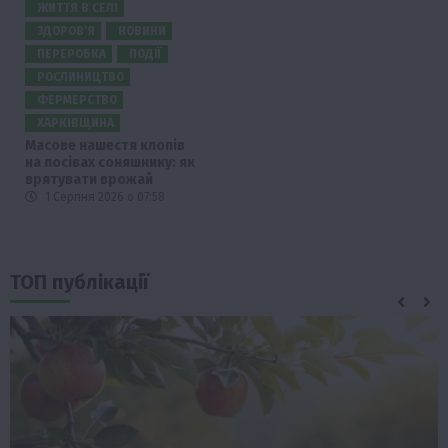
ЖИТТЯ В СЕЛІ
ЗДОРОВ’Я
НОВИНИ
ПЕРЕРОБКА
ПОДІЇ
РОСЛИНИЦТВО
ФЕРМЕРСТВО
ХАРКІВЩИНА
Масове нашестя клопів
на посівах соняшнику: як
врятувати врожай
1 Серпня 2026 о 07:58
ТОП публікації