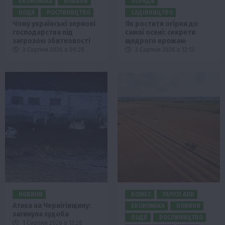
ЕКОНОМІКА
НОВИНИ
ПОРАДИ
ПОДІЇ
РОСЛИНИЦТВО
САДІВНИЦТВО
Чому українські зернові
Як ростити огірки до
господарства під
самої осені: секрети
загрозою збитковості
щедрого врожаю
3 Серпня 2026 о 09:28
2 Серпня 2026 о 12:13
НОВИНИ
БІЗНЕС
ГАЛУЗІ АПК
Атака на Чернігівщину:
ЕКОНОМІКА
НОВИНИ
загинула худоба
ПОДІЇ
РОСЛИНИЦТВО
1 Серпня 2026 о 13:28