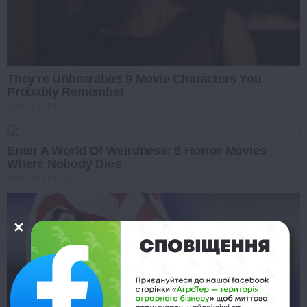
They're Unbearable! 9 Movie Characters You
Probably Remember
BRAINBERRIES
Enter A World Of Weirdness: 8 Horror Movies
Where Nobody Dies
BRAINBERRIES