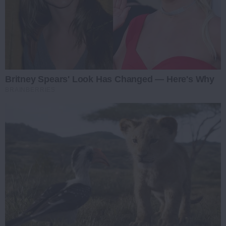
Britney Spears' Look Has Changed — Here's Why
BRAINBERRIES