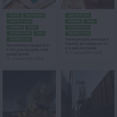
БІЗНЕС
ЕКОНОМІКА
ЖИТТЯ В СЕЛІ
ЖИТТЯ В СЕЛІ
НОВИНИ
ПОДІЇ
НОВИНИ
ПОДІЇ
СУСПІЛЬСТВО
СУСПІЛЬСТВО
ТОП1
ФЕРМЕРСТВО
Температурні рекорди в
ФЕРМЕРСТВО
Україні: де очікувати та
Пролонгація кредитів 5-
хто вже поставив
7-9% для аграріїв: нові
3 Серпня 2026 о 18:50
кращі умови
4 Серпня 2026 о 08:58