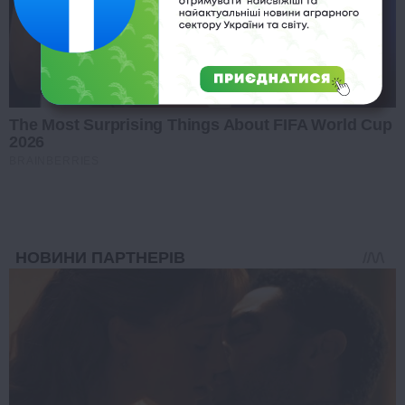
The Most Surprising Things About FIFA World Cup
2026
BRAINBERRIES