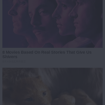
8 Movies Based On Real Stories That Give Us
Shivers
BRAINBERRIES