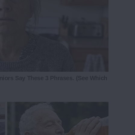
niors Say These 3 Phrases. (See Which