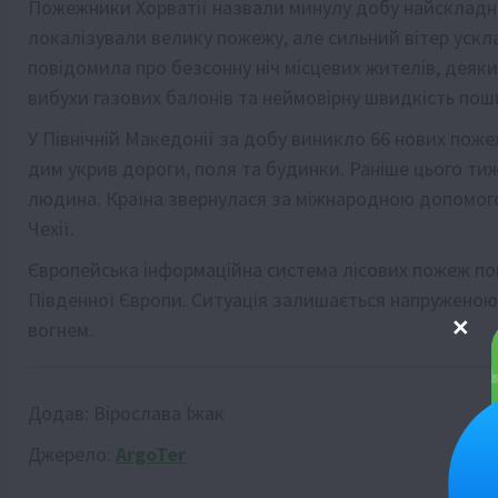
Пожежники Хорватії назвали минулу добу найскладніш
локалізували велику пожежу, але сильний вітер уск
повідомила про безсонну ніч місцевих жителів, деяк
вибухи газових балонів та неймовірну швидкість пош
У Північній Македонії за добу виникло 66 нових поже
дим укрив дороги, поля та будинки. Раніше цього ти
людина. Країна звернулася за міжнародною допомогою
Чехії.
Європейська інформаційна система лісових пожеж по
Південної Європи. Ситуація залишається напруженою
вогнем.
Додав:
Вірослава Їжак
Джерело:
ArgoTer