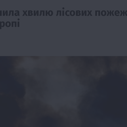
нила хвилю лісових пожеж
ропі
ії
Бізнес
Новини
Офіційно
Події
Суспільство
во
ТОП1
Фермерство
жаю за
Оренда садової ділянки: як усе оформити
легально та без проблем
5 Серпня 2026 о 20:14