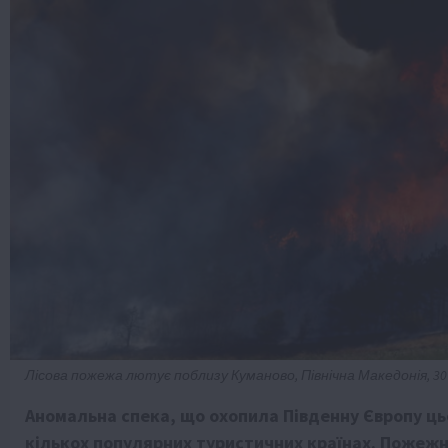
Лісова пожежа лютує поблизу Куманово, Північна Македонія, 30 л
Аномальна спека, що охопила Південну Європу ць
кількох популярних туристичних країнах. Пожежники