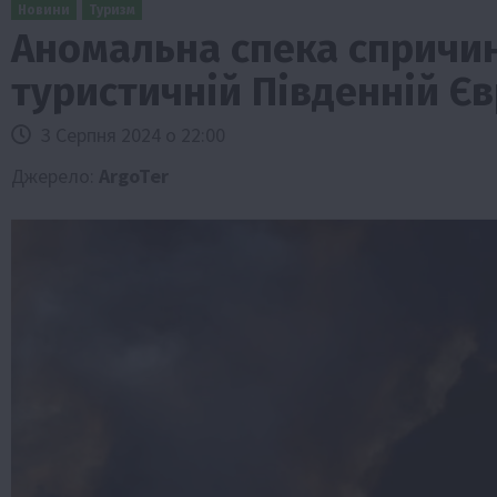
Новини
Туризм
Аномальна спека спричи
туристичній Південній Єв
3 Серпня 2024 о 22:00
Джерело:
ArgoTer
Бізнес
Галузі АПК
Економіка
Новини
Под
Рослиництво
Суспільство
ТОП1
Фермерст
Кредити для аграріїв під заставу вро
новою програмою від Уряду
1 Серпня 2026 о 11:58