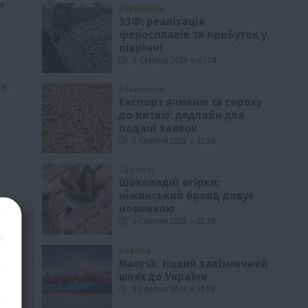
и
Економіка
ЗЗФ: реалізація
феросплавів та прибуток у
півріччі
6 Серпня 2026 о 07:28
де
Економіка
Експорт ячменю та гороху
до Китаю: дедлайн для
подачі заявок
5 Серпня 2026 о 22:58
Смачно!
Шоколадні огірки:
ніжинський бренд дивує
новинкою
5 Серпня 2026 о 22:28
Новини
Maersk: Новий залізничний
шлях до України
5 Серпня 2026 о 21:58