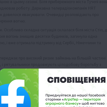
ою в цьому сезоні. Біля прибережного міста Тучепі вон
ладнював роботу. Державна телерадіокомпанія HRT
их довелося евакуювати. Очевидці розповідають про
ирення вогню.
ж. Особливо складна ситуація склалася біля міста Стіп, 
жня вогонь знищив десятки будинків, загинула одна
, і вже отримала підтримку від Сербії, Німеччини та
переджає про високий ризик займань на більшій частині
, і рятувальники продовжують цілодобову боротьбу з