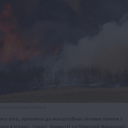
ипня 2024 року (Reuters)
ого літа, призвела до масштабних лісових пожеж у
 в Іспанії, Греції, Хорватії та Північній Македонії