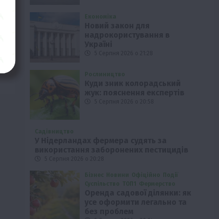
Економіка
Новий закон для
надрокористування в
Україні
5 Серпня 2026 о 21:28
Рослиництво
Куди зник колорадський
жук: пояснення експертів
5 Серпня 2026 о 20:58
Садівництво
У Нідерландах фермера судять за
використання заборонених пестицидів
5 Серпня 2026 о 20:28
Бізнес
Новини
Офіційно
Події
Суспільство
ТОП1
Фермерство
Оренда садової ділянки: як
усе оформити легально та
без проблем