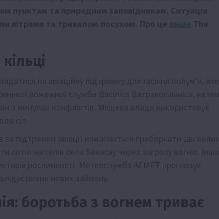
ним пунктам та природним заповідникам. Ситуація
и вітрами та тривалою посухою. Про це
пише
The
 кільці
ладатися на авіаційну підтримку для гасіння полум’я, яке
рецької пожежної служби Васіліса Ватракогіанніса, назем
мін з минулих конфліктів. Місцева влада використовує
ло сіл.
в за підтримки авіації намагаються приборкати дві велик
ати сотні жителів села Бенасау через загрозу вогню. Інша
гектарів рослинності. Метеослужба AEMET прогнозує
двищує ризик нових займань.
ія: боротьба з вогнем триває