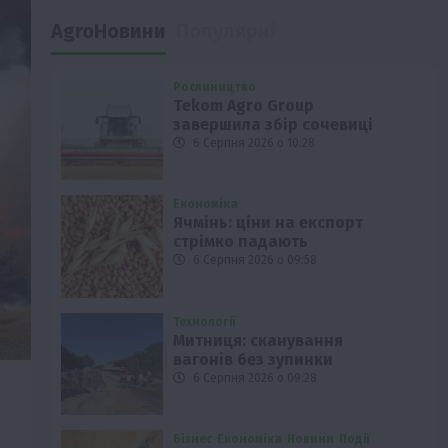
AgroНовини
Популярні
Рослиництво
Tekom Agro Group
завершила збір сочевиці
6 Серпня 2026 о 10:28
Економіка
Ячмінь: ціни на експорт
стрімко падають
6 Серпня 2026 о 09:58
Технології
Митниця: сканування
вагонів без зупинки
6 Серпня 2026 о 09:28
Бізнес
Економіка
Новини
Події