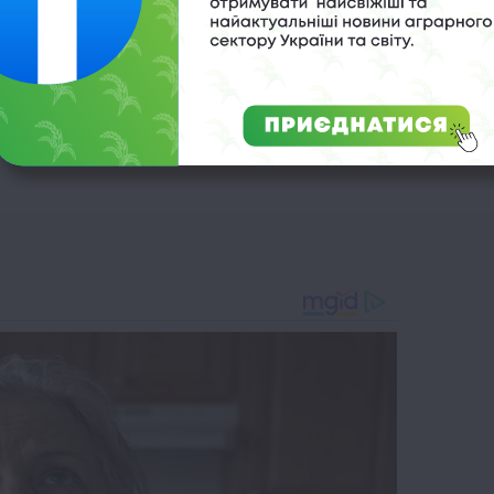
Північна Македонія
,
спека
,
Хорватія