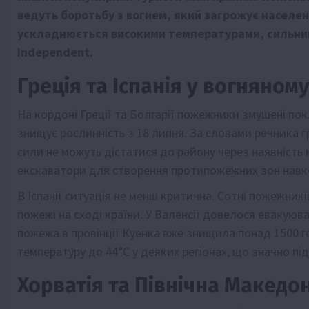
ведуть боротьбу з вогнем, який загрожує населе
ускладнюється високими температурами, сильним
Independent.
Греція та Іспанія у вогняному
На кордоні Греції та Болгарії пожежники змушені пок
знищує рослинність з 18 липня. За словами речника г
сили не можуть дістатися до району через наявність 
екскаватори для створення протипожежних зон навко
В Іспанії ситуація не менш критична. Сотні пожежникі
пожежі на сході країни. У Валенсії довелося евакуюв
пожежа в провінції Куенка вже знищила понад 1500 
температуру до 44°C у деяких регіонах, що значно пі
Хорватія та Північна Македон