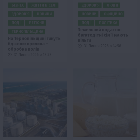
БІЗНЕС
ЖИТТЯ В СЕЛІ
ЗДОРОВ’Я
ЛЮДИ
ЗДОРОВ’Я
НОВИНИ
НОВИНИ
ОФІЦІЙНО
ПОДІЇ
РЕГІОНИ
ПОДІЇ
ПОЛІТИКА
Земельний податок:
ТЕРНОПІЛЬЩИНА
багатодітні сім’ї мають
На Тернопільщині гинуть
пільги
бджоли: причина –
31 Липня 2026 о 14:58
обробка полів
31 Липня 2026 о 18:58