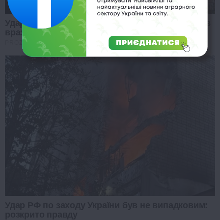
Удар РФ по виставці зброї під Києвом: Буданов
вразив заявою
PROZORO
Удар РФ по заходу України був не випадковим:
розкрито правду