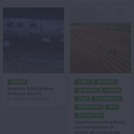
НОВИНИ
БІЗНЕС
ГАЛУЗІ АПК
Атака на Чернігівщину:
ЕКОНОМІКА
НОВИНИ
загинула худоба
ПОДІЇ
РОСЛИНИЦТВО
1 Серпня 2026 о 13:28
СУСПІЛЬСТВО
ТОП1
ФЕРМЕРСТВО
Кредити для аграріїв під
заставу врожаю за
новою програмою від