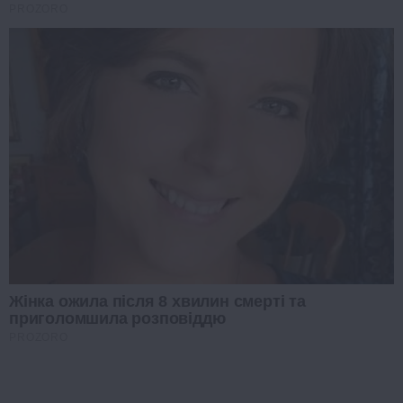
PROZORO
Жінка ожила після 8 хвилин смерті та
приголомшила розповіддю
PROZORO