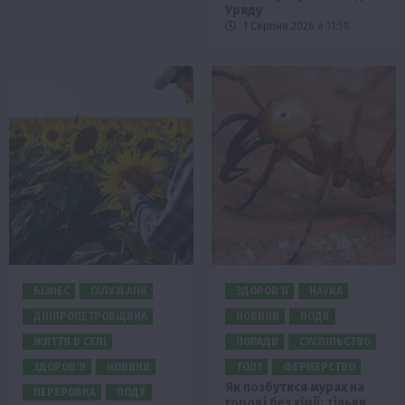
Уряду
1 Серпня 2026 о 11:58
БІЗНЕС
ГАЛУЗІ АПК
ЗДОРОВ’Я
НАУКА
ДНІПРОПЕТРОВЩИНА
НОВИНИ
ПОДІЇ
ЖИТТЯ В СЕЛІ
ПОРАДИ
СУСПІЛЬСТВО
ЗДОРОВ’Я
НОВИНИ
ТОП1
ФЕРМЕРСТВО
Як позбутися мурах на
ПЕРЕРОБКА
ПОДІЇ
городі без хімії: тільки