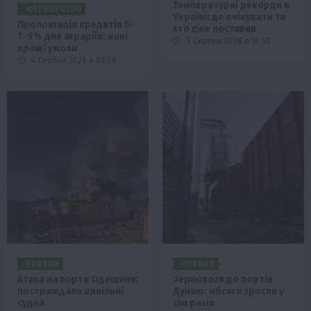
Температурні рекорди в
ФЕРМЕРСТВО
Україні: де очікувати та
Пролонгація кредитів 5-
хто вже поставив
7-9% для аграріїв: нові
3 Серпня 2026 о 18:50
кращі умови
4 Серпня 2026 о 08:58
НОВИНИ
НОВИНИ
Атака на порти Одещини:
Зерновози до портів
постраждали цивільні
Дунаю: обсяги зросли у
судна
сім разів