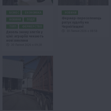
БІЗНЕС
ЕКОНОМІКА
НОВИНИ
Фермер-переселенець
НОВИНИ
ПОДІЇ
рятує худобу на
Чернігівщині
ТОП1
ФЕРМЕРСТВО
30 Липня 2026 о 08:58
Дизель знову злетів у
ціні: аграріїв чекають
нові виклики
30 Липня 2026 о 09:28