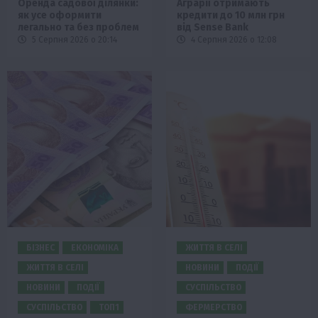
Оренда садової ділянки:
Аграрії отримають
як усе оформити
кредити до 10 млн грн
легально та без проблем
від Sense Bank
5 Серпня 2026 о 20:14
4 Серпня 2026 о 12:08
БІЗНЕС
ЕКОНОМІКА
ЖИТТЯ В СЕЛІ
ЖИТТЯ В СЕЛІ
НОВИНИ
ПОДІЇ
НОВИНИ
ПОДІЇ
СУСПІЛЬСТВО
СУСПІЛЬСТВО
ТОП1
ФЕРМЕРСТВО