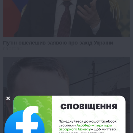
Путін ошелешив заявою про захід України
PROZORO