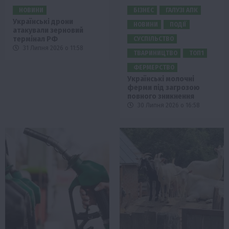
НОВИНИ
БІЗНЕС
ГАЛУЗІ АПК
Українські дрони
НОВИНИ
ПОДІЇ
атакували зерновий
термінал РФ
СУСПІЛЬСТВО
31 Липня 2026 о 11:58
ТВАРИНИЦТВО
ТОП1
ФЕРМЕРСТВО
Українські молочні
ферми під загрозою
повного зникнення
30 Липня 2026 о 16:58