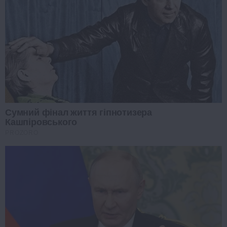
Сумний фінал життя гіпнотизера
Кашпіровського
PROZORO