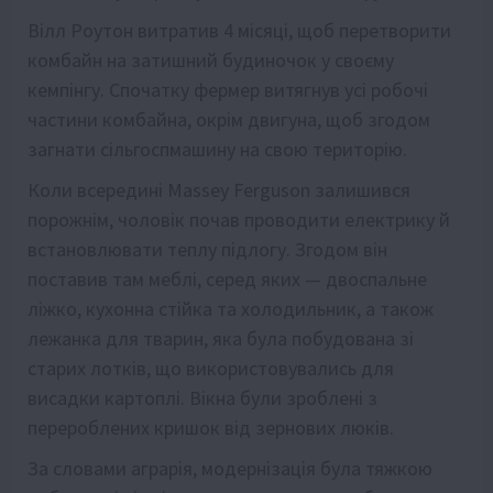
Вілл Роутон витратив 4 місяці, щоб перетворити
комбайн на затишний будиночок у своєму
кемпінгу. Спочатку фермер витягнув усі робочі
частини комбайна, окрім двигуна, щоб згодом
загнати сільгоспмашину на свою територію.
Коли всередині Massey Ferguson залишився
порожнім, чоловік почав проводити електрику й
встановлювати теплу підлогу. Згодом він
поставив там меблі, серед яких — двоспальне
ліжко, кухонна стійка та холодильник, а також
лежанка для тварин, яка була побудована зі
старих лотків, що використовувались для
висадки картоплі. Вікна були зроблені з
перероблених кришок від зернових люків.
За словами аграрія, модернізація була тяжкою