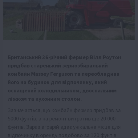
Британський 36-річний фермер Вілл Роутон
придбав старенький зернозбиральний
комбайн Massey Ferguson та переобладнав
його на будинок для відпочинку, який
оснащений холодильником, двоспальним
ліжком та кухонним столом.
Зазначається, що комбайн фермер придбав за
5000 фунтів, а на ремонт витратив ще 20 000
фунтів. Зараз аграрій здає унікальне місце для
відпочинку в оренду подобово за 120 фунтів.