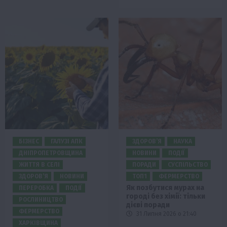
БІЗНЕС
ГАЛУЗІ АПК
ЗДОРОВ’Я
НАУКА
ДНІПРОПЕТРОВЩИНА
НОВИНИ
ПОДІЇ
ЖИТТЯ В СЕЛІ
ПОРАДИ
СУСПІЛЬСТВО
ЗДОРОВ’Я
НОВИНИ
ТОП1
ФЕРМЕРСТВО
Як позбутися мурах на
ПЕРЕРОБКА
ПОДІЇ
городі без хімії: тільки
РОСЛИНИЦТВО
дієві поради
ФЕРМЕРСТВО
31 Липня 2026 о 21:40
ХАРКІВЩИНА