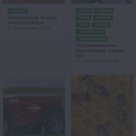
НОВИНИ
НАУКА
НОВИНИ
Спека та грози: прогноз
ПОДІЇ
РЕГІОНИ
погоди на вихідні
ТОП1
ТУРИЗМ
8 Серпня 2026 о 13:58
ФЕРМЕРСТВО
ФРАНКІВЩИНА
У Карпатах виявили
рідкісний гриб Свиняче
вухо
7 Серпня 2026 о 17:28