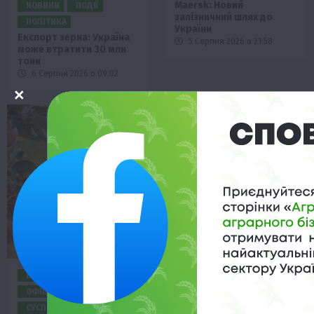
Maersk: Новий
НОВИНИ
ПОДІЇ
залізничний шлях до
ПОЛІТИКА
України
Експорт зерна: Україна
5 Серпня 2026 о 21:58
може втратити 30 млн
тонн
6 Серпня 2026 о 09:02
БІЗНЕС
НОВИНИ
БІЗНЕС
ЕКОНОМІКА
ОФІЦІЙНО
ПОДІЇ
ЖИТТЯ В СЕЛІ
СУСПІЛЬСТВО
ТОП1
НОВИНИ
ПОДІЇ