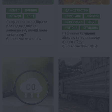
БІЗНЕС
НОВИНИ
БДЖОЛЯРСТВО
ПОРАДИ
ТОП1
ГАЛУЗІ АПК
НОВИНИ
Як правильно підібрати
ПЕРЕРОБКА
ПОДІЇ
розкидач добрив
РЕГІОНИ
СУМЩИНА
залежно від площі поля
Пасічники Сумщини
та культур?
збирають тонни меду
7 Серпня 2026 о 10:14
попри війну
7 Серпня 2026 о 08:58