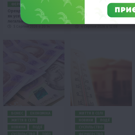
ФЕРМЕРСТВО
ТОП1
ФЕРМЕРСТВО
Оренда садової ділянки:
Аграрії отримають
як усе оформити
кредити до 10 млн грн
легально та без проблем
від Sense Bank
5 Серпня 2026 о 20:14
4 Серпня 2026 о 12:08
БІЗНЕС
ЕКОНОМІКА
ЖИТТЯ В СЕЛІ
ЖИТТЯ В СЕЛІ
НОВИНИ
ПОДІЇ
НОВИНИ
ПОДІЇ
СУСПІЛЬСТВО
СУСПІЛЬСТВО
ТОП1
ФЕРМЕРСТВО