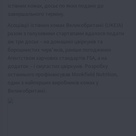
їстівних комах, досьє по яких подано до
завершального терміну.
Асоціації їстівних комах Великобританії (UKEIA)
разом з галузевими стартапами вдалося подати
аж три досьє – на домашніх цвіркунів та
борошнистих черв’яків, раніше погоджених
Агентством харчових стандартів FSA, а на
додаток – і смугастих цвіркунів. Розробку
останнього профінансував Monkfield Nutrition,
один з найперших виробників комах у
Великобританії.