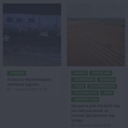
НОВИНИ
БІЗНЕС
ГАЛУЗІ АПК
Атака на Чернігівщину:
ЕКОНОМІКА
НОВИНИ
загинула худоба
ПОДІЇ
РОСЛИНИЦТВО
1 Серпня 2026 о 13:28
СУСПІЛЬСТВО
ТОП1
ФЕРМЕРСТВО
Кредити для аграріїв під
заставу врожаю за
новою програмою від
Уряду
1 Серпня 2026 о 11:58