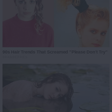
90s Hair Trends That Screamed "Please Don't Try"
BRAINBERRIES