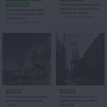
Температурні рекорди в
ФЕРМЕРСТВО
Україні: де очікувати та
Пролонгація кредитів 5-
хто вже поставив
7-9% для аграріїв: нові
3 Серпня 2026 о 18:50
кращі умови
4 Серпня 2026 о 08:58
НОВИНИ
НОВИНИ
Атака на порти Одещини:
Зерновози до портів
постраждали цивільні
Дунаю: обсяги зросли у
судна
сім разів