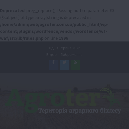
Deprecated
: preg_replace(): Passing null to parameter #3
($subject) of type array|string is deprecated in
/home/admin/web/agroter.com.ua/public_html/wp-
content/plugins/wordfence/vendor/wordfence/wf-
waf/src/lib/rules.php
on line
1896
Перейти
Нд. 9 Серпня 2026
до
Відео
Зображення
вмісту
Facebook
Twitter
Feed