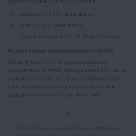
державну допомогу в такому розмірі:
дорослим – 2 000 грн на місяць,
дітям – 3 000 грн на місяць
людям з інвалідністю – 3 000 грн на місяць.
На який термін продовжили виплати ВПО
Однак Мінсоцполітики ухвалило рішення
пролонгувати виплати держдопомоги ВПО ще на
один місяць, тобто до 1 березня. Про це в ефірі
національного телемарафону оголосила міністр
соціальної політики Оксана Жолнович.
“З огляду на деякі труднощі внутрішньо
переміщених осіб, особливо в зимовий