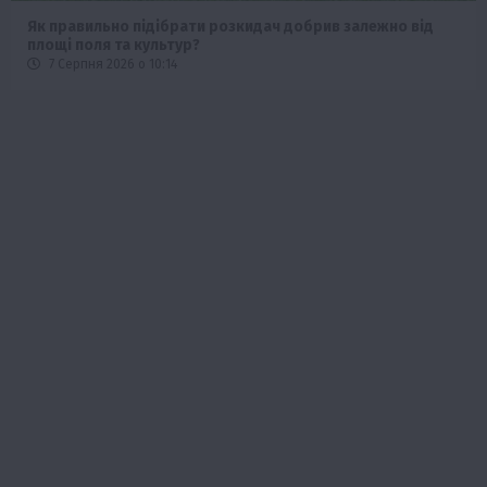
Оренда садової ділянки: як усе оформити легально та
без проблем
5 Серпня 2026 о 20:14