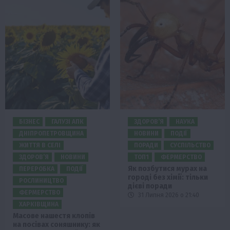
БІЗНЕС
ГАЛУЗІ АПК
ЗДОРОВ’Я
НАУКА
ДНІПРОПЕТРОВЩИНА
НОВИНИ
ПОДІЇ
ЖИТТЯ В СЕЛІ
ПОРАДИ
СУСПІЛЬСТВО
ЗДОРОВ’Я
НОВИНИ
ТОП1
ФЕРМЕРСТВО
Як позбутися мурах на
ПЕРЕРОБКА
ПОДІЇ
городі без хімії: тільки
РОСЛИНИЦТВО
дієві поради
ФЕРМЕРСТВО
31 Липня 2026 о 21:40
ХАРКІВЩИНА
Масове нашестя клопів
на посівах соняшнику: як