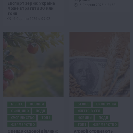
Експорт зерна: Україна
5 Серпня 2026 о 21:58
може втратити 30 млн
тонн
6 Серпня 2026 о 09:02
БІЗНЕС
НОВИНИ
БІЗНЕС
ЕКОНОМІКА
ОФІЦІЙНО
ПОДІЇ
ЖИТТЯ В СЕЛІ
СУСПІЛЬСТВО
ТОП1
НОВИНИ
ПОДІЇ
ФЕРМЕРСТВО
ТОП1
ФЕРМЕРСТВО
Оренда садової ділянки:
Аграрії отримають