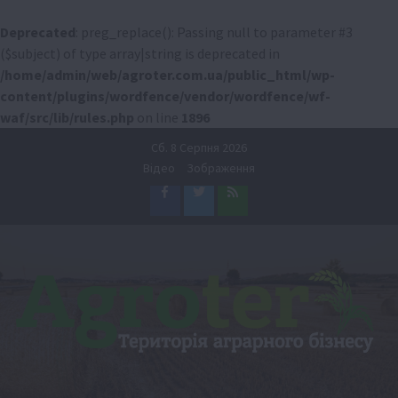
Deprecated
: preg_replace(): Passing null to parameter #3
($subject) of type array|string is deprecated in
/home/admin/web/agroter.com.ua/public_html/wp-
content/plugins/wordfence/vendor/wordfence/wf-
waf/src/lib/rules.php
on line
1896
Перейти
Сб. 8 Серпня 2026
до
Відео
Зображення
вмісту
Facebook
Twitter
Feed