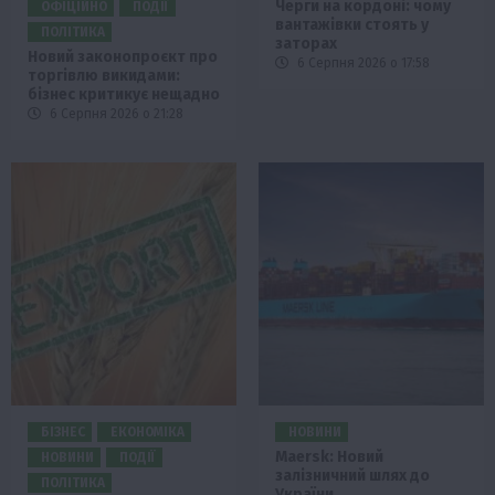
Черги на кордоні: чому
ОФІЦІЙНО
ПОДІЇ
вантажівки стоять у
ПОЛІТИКА
заторах
Новий законопроєкт про
6 Серпня 2026 о 17:58
торгівлю викидами:
бізнес критикує нещадно
6 Серпня 2026 о 21:28
БІЗНЕС
ЕКОНОМІКА
НОВИНИ
Maersk: Новий
НОВИНИ
ПОДІЇ
залізничний шлях до
ПОЛІТИКА
України