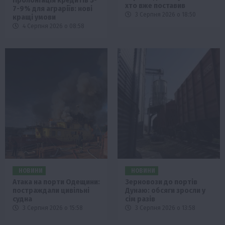
Пролонгація кредитів 5-
хто вже поставив
7-9% для аграріїв: нові
3 Серпня 2026 о 18:50
кращі умови
4 Серпня 2026 о 08:58
НОВИНИ
НОВИНИ
Атака на порти Одещини:
Зерновози до портів
постраждали цивільні
Дунаю: обсяги зросли у
судна
сім разів
3 Серпня 2026 о 15:58
3 Серпня 2026 о 13:58