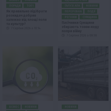
БІЗНЕС
НОВИНИ
БДЖОЛЯРСТВО
ПОРАДИ
ТОП1
ГАЛУЗІ АПК
НОВИНИ
Як правильно підібрати
ПЕРЕРОБКА
ПОДІЇ
розкидач добрив
РЕГІОНИ
СУМЩИНА
залежно від площі поля
Пасічники Сумщини
та культур?
збирають тонни меду
7 Серпня 2026 о 10:14
попри війну
7 Серпня 2026 о 08:58
БІЗНЕС
НОВИНИ
НОВИНИ