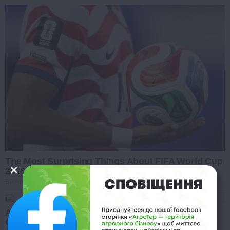
The Most Surprising Things About FIFA World Cup
2026
BRAINBERRIES
Are You The Same Alone And With Others? Find
Out