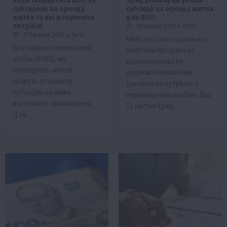
Куди звернутися ВПО за
Уряд розширив умови
субсидією на оренду
субсидії на оренду житла
житла та які документи
для ВПО
потрібні
13 Квітня 2025 о 07:07
17 Травня 2025 о 14:14
Міністерство соціальної
Внутрішньо переміщені
політики продовжує
особи (ВПО), які
вдосконалювати
орендують житло,
державні механізми
можуть отримати
допомоги внутрішньо
субсидію на найм
переміщеним особам. Від
житлового приміщення.
11 квітня Уряд…
Для…