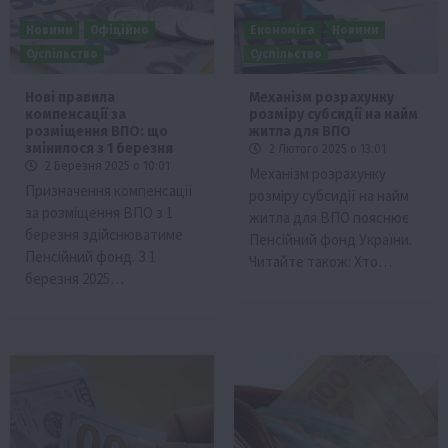
Новини
Офіційно
Економіка
Новини
Суспільство
Суспільство
Нові правила
Механізм розрахунку
компенсації за
розміру субсидії на найм
розміщення ВПО: що
житла для ВПО
змінилося з 1 березня
2 Лютого 2025 о 13:01
2 Березня 2025 о 10:01
Механізм розрахунку
Призначення компенсації
розміру субсидії на найм
за розміщення ВПО з 1
житла для ВПО пояснює
березня здійснюватиме
Пенсійний фонд України.
Пенсійний фонд. З 1
Читайте також: Хто…
березня 2025…