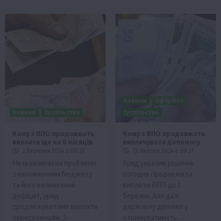
Новини
Офіційно
Новини
Суспільство
Суспільство
Кому з ВПО продовжать
Кому з ВПО продовжать
виплати ще на 6 місяців
виплачувати допомогу
3 Березня 2024 о 08:31
13 Лютого 2024 о 09:31
Незважаючи на проблеми
Уряд ухвалив рішення
з наповненням бюджету
погодив продовжити
та його величезний
виплати ВПО до 1
дефіцит, уряд
березня. Але далі
продовжуватиме виплати
державну допомогу
переселенцям. З…
отримуватимуть…