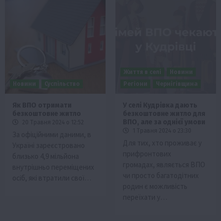
Життя в селі
Новини
Новини
Суспільство
Регіони
Чернігівщина
Як ВПО отримати
У селі Кудрівка дають
безкоштовне житло
безкоштовне житло для
ВПО, але за однієї умови
20 Травня 2024 о 12:52
1 Травня 2024 о 23:30
За офіційними даними, в
Для тих, хто проживає у
Україні зареєстровано
прифронтових
близько 4,9 мільйона
громадах, являється ВПО
внутрішньо переміщених
чи просто багатодітних
осіб, які втратили свої…
родин є можливість
переїхати у…