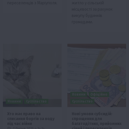
переселенців з Маріуполя.
житло у сільській
місцевості за рахунок
викупу будинків
громадами.
Новини
Офіційно
Новини
Суспільство
Суспільство
Хто має право на
Нові умови субсидій:
списання боргів за воду
спрощення для
під час війни
багатодітних, прийомних
сімей і переселенців
7 Липня 2025 о 14:14