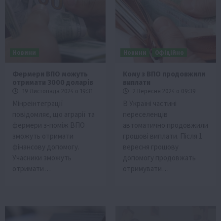
Новини
Новини
Офіційно
Фермери ВПО можуть
Кому з ВПО продовжили
отримати 3000 доларів
виплати
19 Листопада 2024 о 19:31
2 Вересня 2024 о 09:39
Мінреінтеграції
В Україні частині
повідомляє, що аграрії та
переселенців
фермери з-поміж ВПО
автоматично продовжили
зможуть отримати
грошові виплати. Після 1
фінансову допомогу.
вересня грошову
Учасники зможуть
допомогу продовжать
отримати…
отримувати…