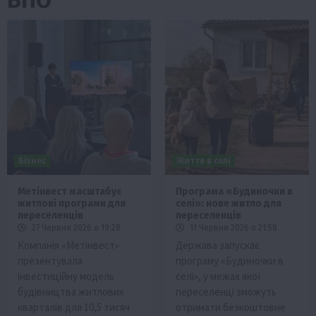
Бізнес
Життя в селі
Метінвест масштабує
Програма «Будиночки в
житлові програми для
селі»: нове житло для
переселенців
переселенців
27 Червня 2026 о 19:28
11 Червня 2026 о 21:58
Компанія «Метінвест»
Держава запускає
презентувала
програму «Будиночки в
інвестиційну модель
селі», у межах якої
будівництва житлових
переселенці зможуть
кварталів для 10,5 тисяч
отримати безкоштовне