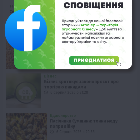
Тернопільщина
Система HARDI Twin Force: ефективний захист посівів у
вітер
6 Серпня 2026 о 22:28
Економіка
Чому в Туреччині стрімко дорожчає
кукурудза
6 Серпня 2026 о 21:58
Бізнес
Бізнес критикує законопроєкт про
торгівлю викидами
6 Серпня 2026 о 21:28
Бджолярство
Пасічники Сумщини: тонни меду
попри війну
6 Серпня 2026 о 20:58