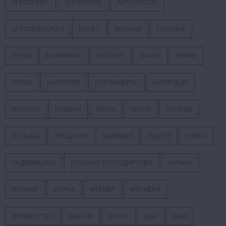
АГРОБІЗНЕС
АГРОРИНОК
АГРОСЕКТОР
АГРОТЕХНОЛОГІЇ
БІЗНЕС
ВРОЖАЙ
ГОЛОВНЕ
ГРОШІ
ЕКОНОМІКА
ЕКСПОРТ
ЗАКОН
ЗЕМЛЯ
ЗЕРНО
КАРТОПЛЯ
КОРОНАВІРУС
КУКУРУДЗА
МОЛОКО
НОВИНИ
ОВОЧІ
ПЕНСІЯ
ПОГОДА
ПОЛЬЩА
ПРОДУКТИ
ПШЕНИЦЯ
РЕЦЕПТ
РИНОК
САДІВНИЦТВО
СІЛЬСЬКЕ ГОСПОДАРСТВО
УКРАЇНА
УРОЖАЙ
ФЕРМА
ФЕРМЕР
ФЕРМЕРИ
ФЕРМЕРСТВО
ЦИБУЛЯ
ЦУКОР
ЦІНА
ЦІНИ