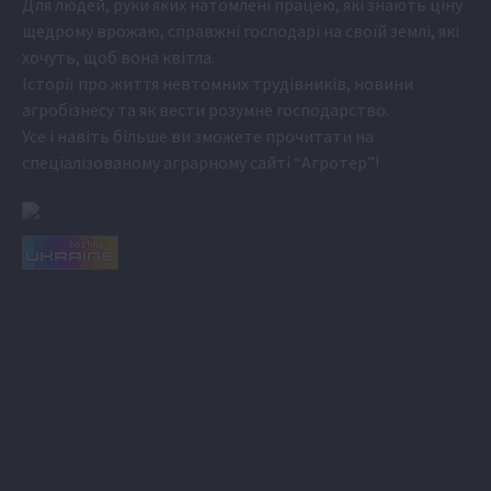
Для людей, руки яких натомлені працею, які знають ціну
щедрому врожаю, справжні господарі на своїй землі, які
хочуть, щоб вона квітла.
Історії про життя невтомних трудівників, новини
агробізнесу та як вести розумне господарство.
Усе і навіть більше ви зможете прочитати на
спеціалізованому аграрному сайті
“Агротер”
!