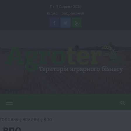
Перейти
Пт. 7 Серпня 2026
до
Відео
Зображення
вмісту
Facebook
Twitter
Feed
Головне
меню
ГОЛОВНА
НОВИНИ
ВПО
ВПО