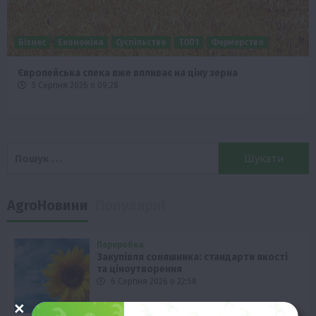
Бізнес
Економіка
Суспільство
ТОП1
Фермерство
Європейська спека вже впливає на ціну зерна
5 Серпня 2026 о 09:28
Пошук:
AgroНовини
Популярні
Переробка
Закупівля соняшника: стандарти якості
та ціноутворення
6 Серпня 2026 о 22:58