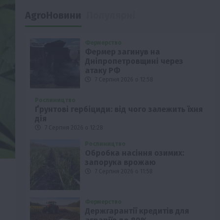
AgroНовини
Популярні
Фермерство
Фермер загинув на
Дніпропетровщині через
атаку РФ
7 Серпня 2026 о 12:58
Рослиництво
Ґрунтові гербіциди: від чого залежить їхня
дія
7 Серпня 2026 о 12:28
Рослиництво
Обробка насіння озимих:
запорука врожаю
7 Серпня 2026 о 11:58
Фермерство
Держгарантії кредитів для