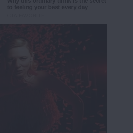
Why this ordinary drink is the secret
to feeling your best every day
CTA FAVORITE