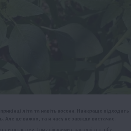
априкінці літа та навіть восени. Найкраще підходить
. Але це важко, та й часу не завжди вистачає.
оди організму. Тому цікавими є народні способи