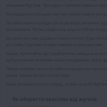
знищення бур’янів. Про один з найефективніших пи
Усі інгредієнти для цього методу можна знайти на кухн
Потрібно налити у відро 10 літрів води, висипати туд
розчинилася. Потім у відро слід додати 500 мл 9-від
До цього розчину додають також склянку будь-якого
до стебел бур’янів та ефективніше їх знищуватиме.
Однак, пам’ятайте, що такий розчин знищує всю росли
щоб розчин не потрапив на інші насадження: овочі, ф
Перед поливом також потрібно поцікавитись прогно
дощів. Інакше результату не буде.
Якщо дотриматися усіх порад, то вже за добу бур’яни