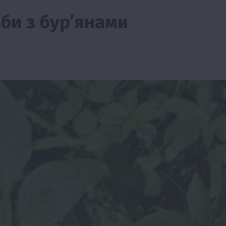
би з бурʼянами
Події
Бізнес
Новини
Поради
ТОП1
ріїв:
Як правильно підібрати розкидач добрив
залежно від площі поля та культур?
7 Серпня 2026 о 10:14