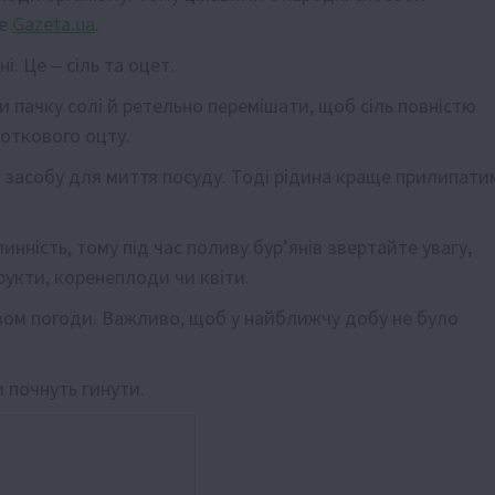
ше
Gazeta.ua
.
і. Це ‒ сіль та оцет.
и пачку солі й ретельно перемішати, щоб сіль повністю
соткового оцту.
 засобу для миття посуду. Тоді рідина краще прилипати
нність, тому під час поливу бур’янів звертайте увагу,
рукти, коренеплоди чи квіти.
зом погоди. Важливо, щоб у найближчу добу не було
 почнуть гинути.