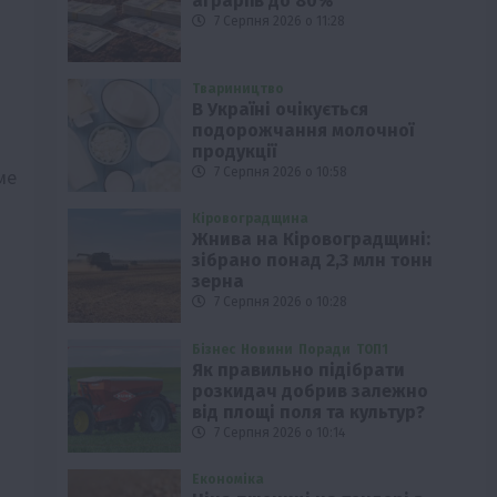
аграріїв до 80%
7 Серпня 2026 о 11:28
Твариництво
В Україні очікується
подорожчання молочної
продукції
ме
7 Серпня 2026 о 10:58
Кіровоградщина
Жнива на Кіровоградщині:
зібрано понад 2,3 млн тонн
зерна
7 Серпня 2026 о 10:28
Бізнес
Новини
Поради
ТОП1
Як правильно підібрати
розкидач добрив залежно
від площі поля та культур?
7 Серпня 2026 о 10:14
Економіка