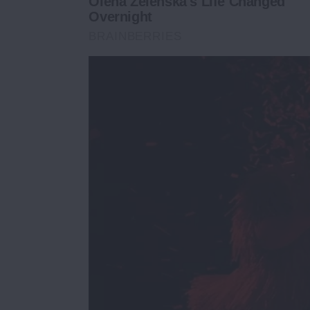
Olena Zelenska's Life Changed
Overnight
BRAINBERRIES