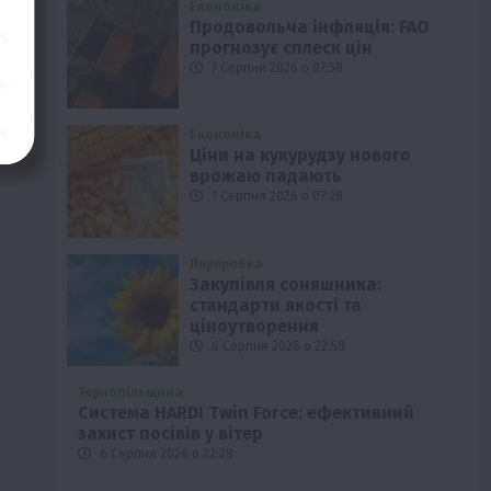
Економіка
Продовольча інфляція: FAO
прогнозує сплеск цін
7 Серпня 2026 о 07:58
Економіка
Ціни на кукурудзу нового
врожаю падають
7 Серпня 2026 о 07:28
Переробка
Закупівля соняшника:
стандарти якості та
ціноутворення
6 Серпня 2026 о 22:58
Тернопільщина
Система HARDI Twin Force: ефективний
захист посівів у вітер
6 Серпня 2026 о 22:28