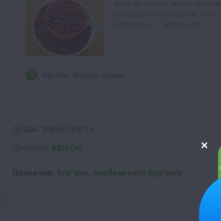
Додав:
Марія Просто
Джерело:
AgroTer
Позначки:
бурʼяни
,
позбавитися бурʼянів