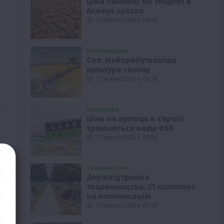
Ціна пшениці на тендері в
Алжирі зросла
7 Серпня 2026 о 09:58
Рослиництво
Соя: Найприбутковіша
культура сезону
7 Серпня 2026 о 09:28
Економіка
Ціни на вуглець в Європі
тримаються вище €80
7 Серпня 2026 о 08:58
Твариництво
Держпідтримка
тваринництва: 31 комплекс
на компенсацію
7 Серпня 2026 о 08:28