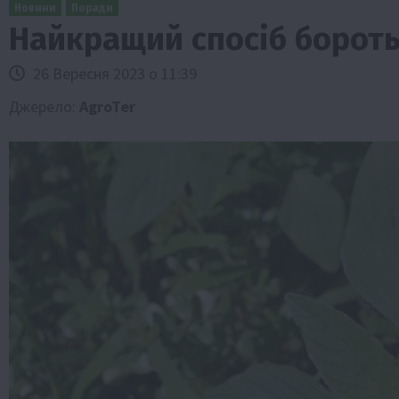
Новини
Поради
Найкращий спосіб бороть
26 Вересня 2023 о 11:39
Джерело:
AgroTer
Бізнес
Економіка
Життя в селі
Новини
Суспільство
ТОП1
Фермерство
Пролонгація кредитів 5-7-9% для агра
нові кращі умови
4 Серпня 2026 о 08:58