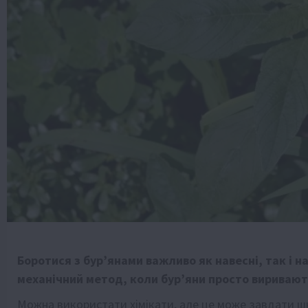
Боротися з бур’янами важливо як навесні, так і н
механічний метод, коли бур’яни просто виривають
Можна використати хімікати, але це може завдати шк