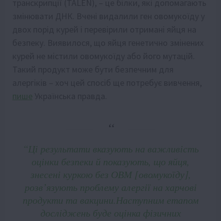
транскрипції (TALEN), – це білки, які допомагають
змінювати ДНК. Вчені видалили ген овомукоїду у
двох порід курей і перевірили отримані яйця на
безпеку. Виявилося, що яйця генетично змінених
курей не містили овомукоїду або його мутацій.
Такий продукт може бути безпечним для
алергіків – хоч цей спосіб ще потребує вивчення,
пише
Українська правда.
“Ці результати вказують на важливість
оцінки безпеки й показують, що яйця,
знесені куркою без
ОВМ
[овомукоїду],
розв’язують проблему алергії на харчові
продукти та вакцини.Наступним етапом
досліджень буде оцінка фізичних