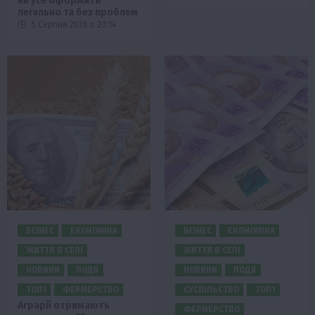
як усе оформити
легально та без проблем
5 Серпня 2026 о 20:14
БІЗНЕС
ЕКОНОМІКА
БІЗНЕС
ЕКОНОМІКА
ЖИТТЯ В СЕЛІ
ЖИТТЯ В СЕЛІ
НОВИНИ
ПОДІЇ
НОВИНИ
ПОДІЇ
ТОП1
ФЕРМЕРСТВО
СУСПІЛЬСТВО
ТОП1
Аграрії отримають
ФЕРМЕРСТВО