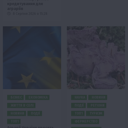
кредитування для
аграріїв
8 Серпня 2026 о 15:28
БІЗНЕС
ЕКОНОМІКА
НАУКА
НОВИНИ
ЖИТТЯ В СЕЛІ
ПОДІЇ
РЕГІОНИ
НОВИНИ
ПОДІЇ
ТОП1
ТУРИЗМ
ТОП1
ФЕРМЕРСТВО
Аграрії України просять