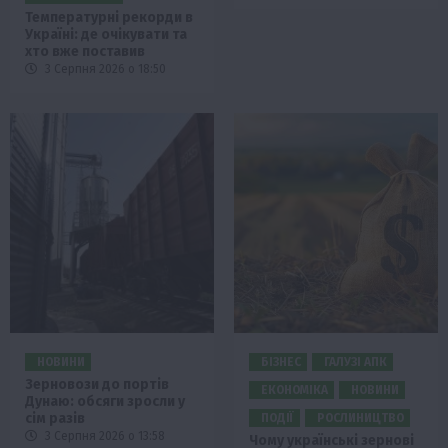
Температурні рекорди в
Україні: де очікувати та
хто вже поставив
3 Серпня 2026 о 18:50
НОВИНИ
БІЗНЕС
ГАЛУЗІ АПК
Зерновози до портів
ЕКОНОМІКА
НОВИНИ
Дунаю: обсяги зросли у
сім разів
ПОДІЇ
РОСЛИНИЦТВО
3 Серпня 2026 о 13:58
Чому українські зернові