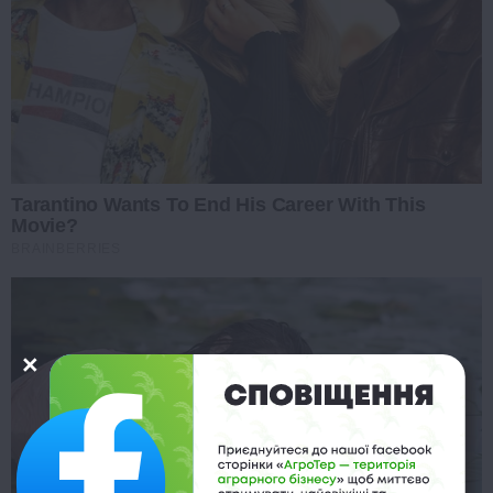
Tarantino Wants To End His Career With This
Movie?
BRAINBERRIES