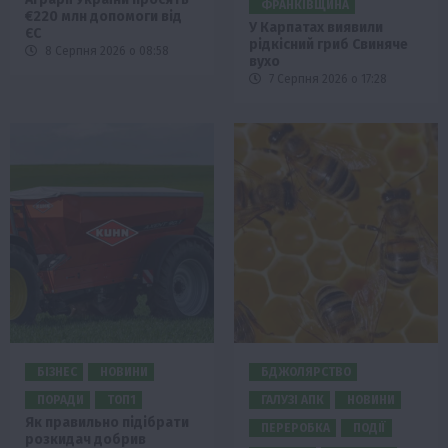
ФРАНКІВЩИНА
€220 млн допомоги від
У Карпатах виявили
ЄС
рідкісний гриб Свиняче
8 Серпня 2026 о 08:58
вухо
7 Серпня 2026 о 17:28
БІЗНЕС
НОВИНИ
БДЖОЛЯРСТВО
ПОРАДИ
ТОП1
ГАЛУЗІ АПК
НОВИНИ
Як правильно підібрати
ПЕРЕРОБКА
ПОДІЇ
розкидач добрив