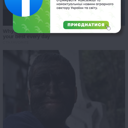
Why this ordinary drink is the secret to feeling
your best every day
CTA FAVORITE