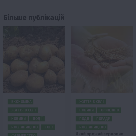
Більше публікацій
ЕКОНОМІКА
ЖИТТЯ В СЕЛІ
ЖИТТЯ В СЕЛІ
НОВИНИ
ОФІЦІЙНО
НОВИНИ
ПОДІЇ
ПОДІЇ
ПОРАДИ
РОСЛИНИЦТВО
ТОП1
РОСЛИНИЦТВО
Який врожай зернових
ФЕРМЕРСТВО