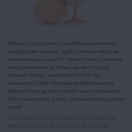
Японські дослідники спробували генетично
модифікувати курей, щоб отримати яйця, які
не викликають алергії. Найчастіше алергічна
реакція виникає на білки, що містяться в
яєчному білку – овальбумін (OVA) або
овомукоїд (OVM). Науковцям Хіросімського
університету вдалось позбутись алергенного
білка овомукоїду з яєць, змінивши гени деяких
курей.
У дослідженні використовувалися активаторні
ефекторні нуклеази, подібні до активаторів