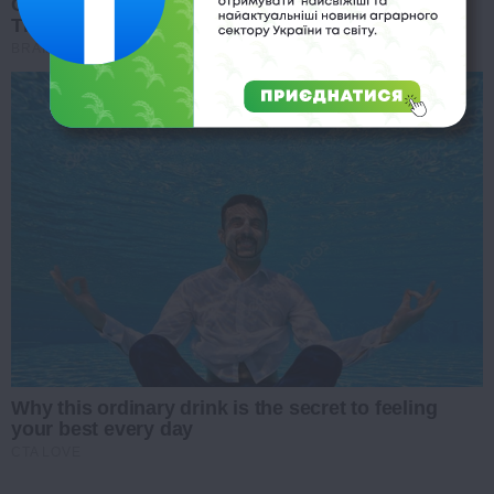
Clothes And Shoes Are The Real Challenges For
This Family!
BRAINBERRIES
Why this ordinary drink is the secret to feeling
your best every day
CTA LOVE