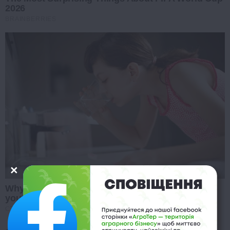
2026
BRAINBERRIES
Why this ordinary drink is the secret to feeling
your best every day
CTA FAVORITE