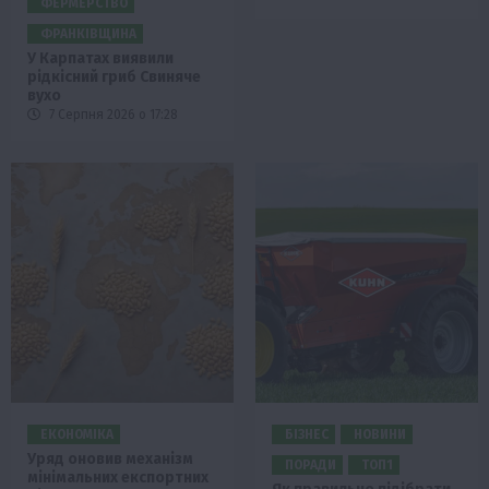
ФЕРМЕРСТВО
ФРАНКІВЩИНА
У Карпатах виявили
рідкісний гриб Свиняче
вухо
7 Серпня 2026 о 17:28
ЕКОНОМІКА
БІЗНЕС
НОВИНИ
Уряд оновив механізм
ПОРАДИ
ТОП1
мінімальних експортних