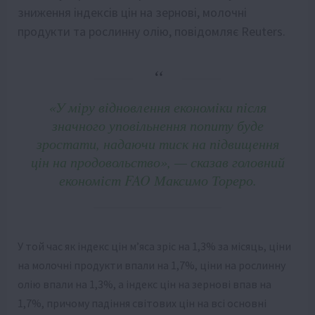
зниження індексів цін на зернові, молочні
продукти та рослинну олію, повідомляє Reuters.
«У міру відновлення економіки після
значного уповільнення попиту буде
зростати, надаючи тиск на підвищення
цін на продовольство», — сказав головний
економіст FAO Максимо Тореро.
У той час як індекс цін м’яса зріс на 1,3% за місяць, ціни
на молочні продукти впали на 1,7%, ціни на рослинну
олію впали на 1,3%, а індекс цін на зернові впав на
1,7%, причому падіння світових цін на всі основні