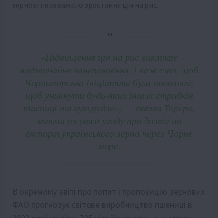
зернові переважило зростання цін на рис.
«Підвищення цін на рис викликає
надзвичайне занепокоєння, і важливо, щоб
Чорноморська ініціатива була оновлена,
щоб уникнути будь-яких інших стрибків
пшениці та кукурудзи», — сказав Тореро,
маючи на увазі угоду про дозвіл на
експорт українського зерна через Чорне
море.
В окремому звіті про попит і пропозицію зернових
ФАО прогнозує світове виробництво пшениці в
2023 році на рівні 785 мільйонів тонн, що трохи