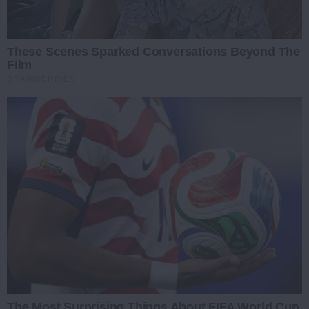
These Scenes Sparked Conversations Beyond The
Film
BRAINBERRIES
The Most Surprising Things About FIFA World Cup