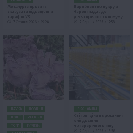
ЕКОНОМІКА
ЕКОНОМІКА
Металурги просять
Виробництво цукру в
скасувати підвищення
Європі падає до
тарифів УЗ
десятирічного мінімуму
7 Серпня 2026 о 19:28
7 Серпня 2026 о 17:58
НАУКА
НОВИНИ
ЕКОНОМІКА
Світові ціни на рослинні
ПОДІЇ
РЕГІОНИ
олії досягли
чотирирічного піку
ТОП1
ТУРИЗМ
7 Серпня 2026 о 15:58