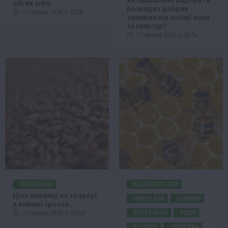
Як правильно підібрати
цін на агро
розкидач добрив
7 Серпня 2026 о 15:28
залежно від площі поля
та культур?
7 Серпня 2026 о 10:14
ЕКОНОМІКА
БДЖОЛЯРСТВО
Ціна пшениці на тендері
ГАЛУЗІ АПК
НОВИНИ
в Алжирі зросла
ПЕРЕРОБКА
ПОДІЇ
7 Серпня 2026 о 09:58
РЕГІОНИ
СУМЩИНА