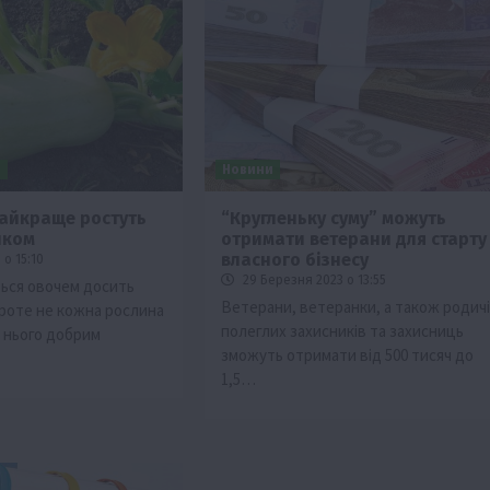
и
Новини
найкраще ростуть
“Кругленьку суму” можуть
чком
отримати ветерани для старту
власного бізнесу
о 15:10
29 Березня 2023 о 13:55
ься овочем досить
Ветерани, ветеранки, а також родичі
роте не кожна рослина
полеглих захисників та захисниць
 нього добрим
зможуть отримати від 500 тисяч до
1,5…