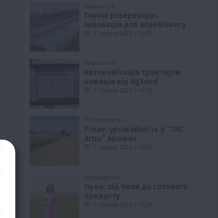
Технології
Гнучкі резервуари:
інновація для агробізнесу
7 Серпня 2026 о 14:58
Технології
Автономізація тракторів:
новація від AgXeed
7 Серпня 2026 о 14:28
Рослиництво
Ріпак: урожайність у “ТАС
Агро” вражає
7 Серпня 2026 о 13:58
Фермерство
Льон: від поля до готового
продукту
7 Серпня 2026 о 13:28