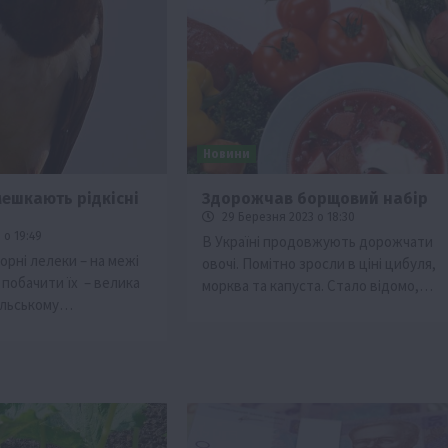
Новини
мешкають рідкісні
Здорожчав борщовий набір
29 Березня 2023 о 18:30
Події
 о 19:49
В Україні продовжують дорожчати
Бізнес
Новини
Поради
ТОП1
орні лелеки – на межі
овочі. Помітно зросли в ціні цибуля,
 побачити їх – велика
морква та капуста. Стало відомо,…
ріїв:
Як правильно підібрати розкидач добрив
ильському…
залежно від площі поля та культур?
7 Серпня 2026 о 10:14