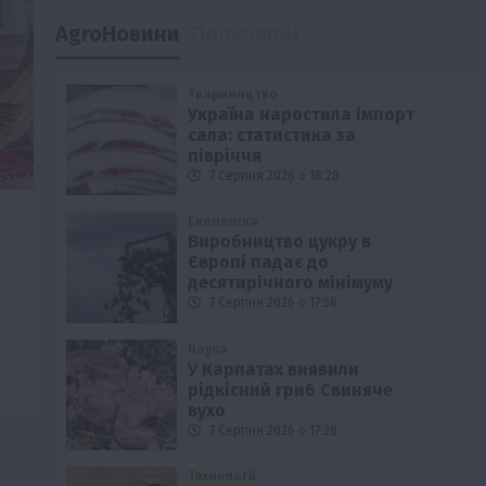
AgroНовини
Популярні
Твариництво
Україна наростила імпорт
сала: статистика за
півріччя
7 Серпня 2026 о 18:28
Економіка
Виробництво цукру в
Європі падає до
десятирічного мінімуму
7 Серпня 2026 о 17:58
Наука
У Карпатах виявили
рідкісний гриб Свиняче
вухо
7 Серпня 2026 о 17:28
Технології