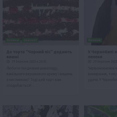
Новини
Смачно!
Новини
До торта “Чорний ліс” додають
У Чорнобилі 
вишні
лелеки
Бізнес
Економіка
Життя в селі
Новини
29 Березня 2023 о 20:35
29 Березня 2023
Суспільство
ТОП1
Фермерство
Любите поєднання шоколаду,
Червонокнижні ч
ванільного вершкового крему і вишень
вимирання, тому
Пролонгація кредитів 5-7-9% для агра
з кислинкою? Тоді цей торт вам
удача. У Чорноб
нові кращі умови
сподобається!…
4 Серпня 2026 о 08:58