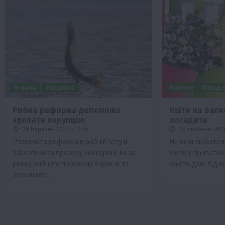
Новини
Офіційно
Новини
Порад
Рибна реформа допоможе
Квіти на балк
здолати корупцію
посадити
29 Березня 2023 о 12:45
29 Березня 2023 
Розпочата реформа в рибній галузі
Не всім любител
забезпечила прозору конкуренцію на
жити у приватном
ринку рибного промислу України та
мають дачі. Одн
зменшила…