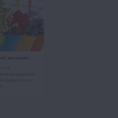
и
оні: що краще
о 12:10
ям квітів пощастило
у будинку і не всі
ак…