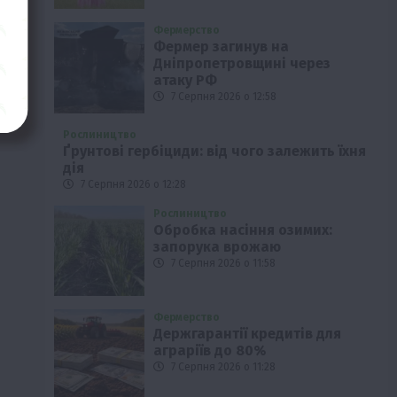
Фермерство
Фермер загинув на
Дніпропетровщині через
атаку РФ
7 Серпня 2026 о 12:58
Рослиництво
Ґрунтові гербіциди: від чого залежить їхня
дія
7 Серпня 2026 о 12:28
Рослиництво
Обробка насіння озимих:
запорука врожаю
7 Серпня 2026 о 11:58
Фермерство
Держгарантії кредитів для
аграріїв до 80%
7 Серпня 2026 о 11:28