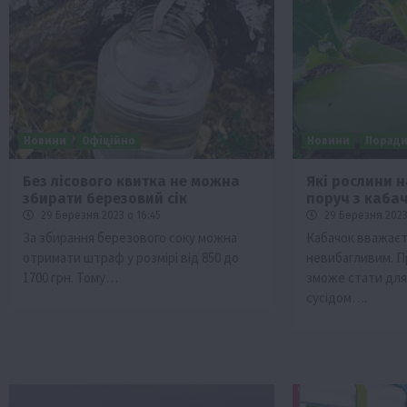
Новини
Офіційно
Новини
Порад
Без лісового квитка не можна
Які рослини 
збирати березовий сік
поруч з каба
29 Березня 2023 о 16:45
29 Березня 2023 
За збирання березового соку можна
Кабачок вважаєт
отримати штраф у розмірі від 850 до
невибагливим. П
1700 грн. Тому…
зможе стати для
сусідом….