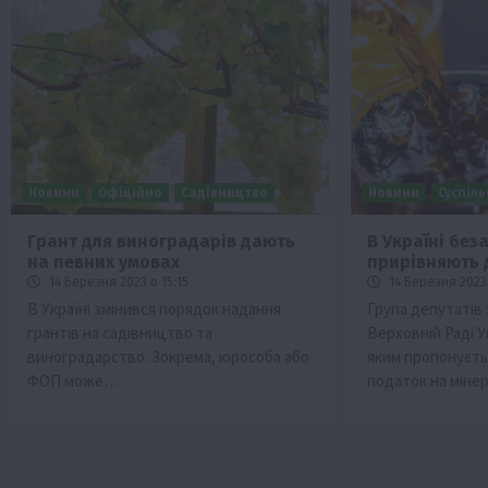
Новини
Офіційно
Садівництво
Новини
Суспіл
Грант для виноградарів дають
В Україні без
на певних умовах
прирівняють 
14 Березня 2023 о 15:15
14 Березня 2023 
В Україні змінився порядок надання
Група депутатів
грантів на садівництво та
Верховній Раді У
виноградарство. Зокрема, юрособа або
яким пропонуєть
ФОП може…
податок на міне