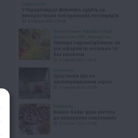
Садівництво
У Нідерландах фермера судять за
використання заборонених пестицидів
5 Серпня 2026 о 20:28
Бізнес
Новини
Офіційно
Події
Суспільство
ТОП1
Фермерство
Оренда садової ділянки: як
усе оформити легально та
без проблем
5 Серпня 2026 о 20:14
Економіка
Зростання цін на
автоперевезення зерна
5 Серпня 2026 о 19:58
Економіка
Какао-боби: ціна злетіла
до рекордних показників
5 Серпня 2026 о 19:28