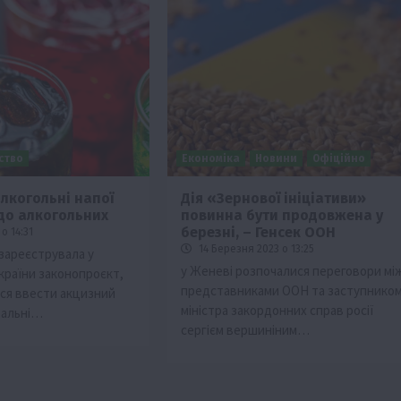
ьство
Економіка
Новини
Офіційно
алкогольні напої
Дія «Зернової ініціативи»
до алкогольних
повинна бути продовжена у
березні, – Генсек ООН
о 14:31
14 Березня 2023 о 13:25
 зареєструвала у
у Женеві розпочалися переговори мі
країни законопроєкт,
представниками ООН та заступнико
ся ввести акцизний
міністра закордонних справ росії
ральні…
сергієм вершиніним…