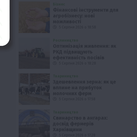
Бізнес
Фінансові інструменти для
агробізнесу: нові
можливості
5 Серпня 2026 о 18:58
Рослиництво
Оптимізація живлення: як
РКД підвищують
ефективність посівів
5 Серпня 2026 о 18:28
Твариництво
Здешевлення зерна: як це
вплине на прибуток
молочних ферм
5 Серпня 2026 о 17:58
Твариництво
Свинарство в ангарах:
досвід фермерів
Харківщини
5 Серпня 2026 о 17:28