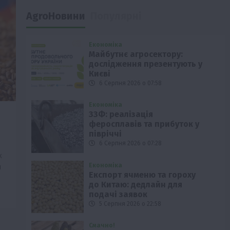
AgroНовини
Популярні
Економіка
Майбутнє агросектору:
дослідження презентують у
Києві
6 Серпня 2026 о 07:58
Економіка
ЗЗФ: реалізація
феросплавів та прибуток у
півріччі
6 Серпня 2026 о 07:28
ж
Економіка
м
Експорт ячменю та гороху
до Китаю: дедлайн для
подачі заявок
5 Серпня 2026 о 22:58
Смачно!