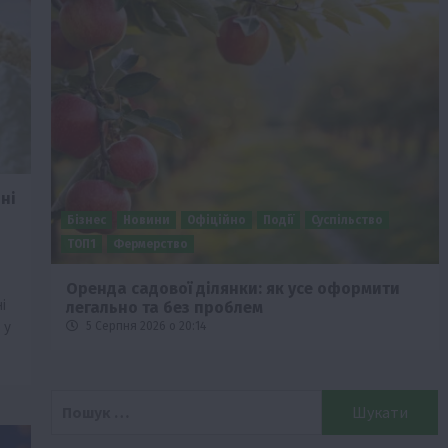
ні
Бізнес
Економіка
Суспільство
ТОП1
Фермерство
Європейська спека вже впливає на ціну
і
зерна
 у
5 Серпня 2026 о 09:28
Пошук: