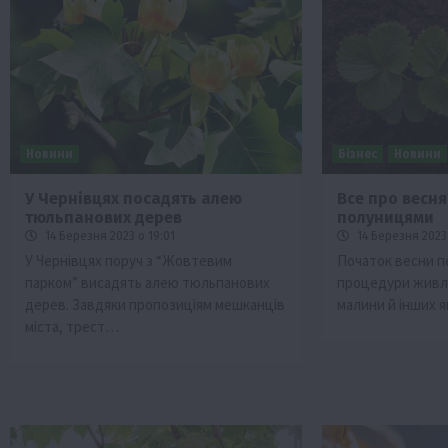
Новини
Бізнес
Новини
У Чернівцях посадять алею
Все про весня
тюльпанових дерев
полуницями
Бізнес
Галузі АПК
Економіка
Новини
Под
14 Березня 2023 о 19:01
14 Березня 2023 
Рослиництво
Суспільство
ТОП1
Фермерст
У Чернівцях поруч з “Жовтевим
Початок весни п
парком” висадять алею тюльпанових
процедури живле
Кредити для аграріїв під заставу вро
дерев. Завдяки пропозиціям мешканців
малини й інших я
новою програмою від Уряду
міста, трест…
1 Серпня 2026 о 11:58