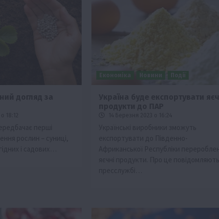
Економіка
Новини
Події
ний догляд за
Україна буде експортувати яєч
продукти до ПАР
ії
Бізнес
Новини
Офіційно
Події
Суспільство
о 18:12
14 Березня 2023 о 16:24
во
ТОП1
Фермерство
ередбачає перші
Українські виробники зможуть
ння рослин – суниці,
експортувати до Південно-
жаю за
Оренда садової ділянки: як усе оформити
гідних і садових…
Африканської Республіки перероблен
легально та без проблем
яєчні продукти. Про це повідомляють
5 Серпня 2026 о 20:14
пресслужбі…