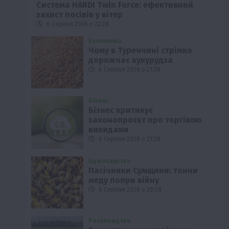
Система HARDI Twin Force: ефективний
захист посівів у вітер
6 Серпня 2026 о 22:28
Економіка
Чому в Туреччині стрімко
дорожчає кукурудза
6 Серпня 2026 о 21:58
Бізнес
Бізнес критикує
законопроєкт про торгівлю
викидами
6 Серпня 2026 о 21:28
Бджолярство
Пасічники Сумщини: тонни
меду попри війну
6 Серпня 2026 о 20:58
Рослиництво