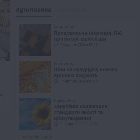
AgroНовини
Популярні
Економіка
Продовольча інфляція: FAO
прогнозує сплеск цін
7 Серпня 2026 о 07:58
Економіка
Ціни на кукурудзу нового
врожаю падають
7 Серпня 2026 о 07:28
я
Переробка
Закупівля соняшника:
стандарти якості та
ціноутворення
6 Серпня 2026 о 22:58
Тернопільщина