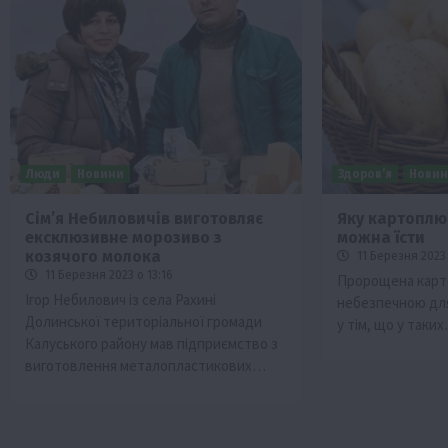
Люди
Новини
Здоров’я
Нови
Сімʼя Небиловичів виготовляє
Яку картоплю
ексклюзивне морозиво з
можна їсти
козячого молока
11 Березня 2023 
11 Березня 2023 о 13:16
Пророщена карт
Ігор Небилович із села Рахині
небезпечною для
Долинської територіальної громади
у тім, що у таки
Калуського району мав підприємство з
виготовлення металопластикових…