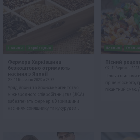
Новини
Харківщина
Новини
Смачно
Фермери Харківщини
Пісний рецеп
безкоштовно отримають
11 Березня 2023 
Бізнес
Галузі АПК
Економіка
Новини
Под
насіння з Японії
Плов з овочами 
Рослиництво
Суспільство
ТОП1
Фермерст
11 Березня 2023 о 23:32
гірше м’ясного,
Уряд Японії та Японське агентство
пікантний смак.
Кредити для аграріїв під заставу вро
міжнародного співробітництва (JICA)
новою програмою від Уряду
забезпечать фермерів Харківщини
1 Серпня 2026 о 11:58
насінням соняшнику та кукурудзи…