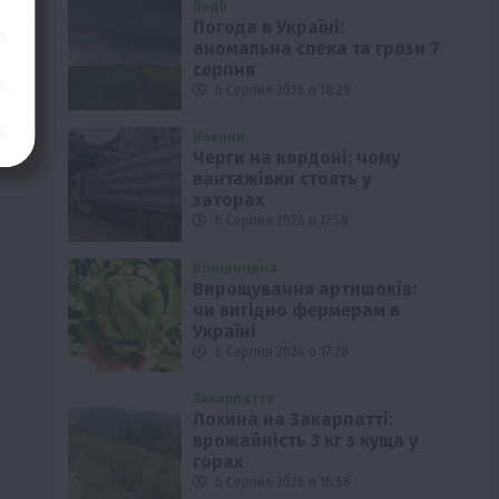
Події
Погода в Україні:
аномальна спека та грози 7
серпня
6 Серпня 2026 о 18:29
Новини
Черги на кордоні: чому
вантажівки стоять у
заторах
6 Серпня 2026 о 17:58
Вінниччина
Вирощування артишоків:
чи вигідно фермерам в
Україні
6 Серпня 2026 о 17:28
Закарпаття
Лохина на Закарпатті:
врожайність 3 кг з куща у
горах
6 Серпня 2026 о 16:58