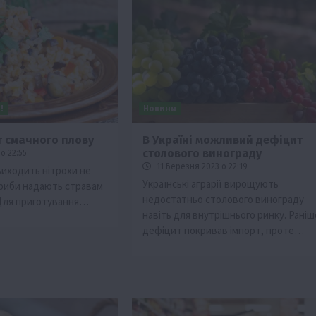
!
Новини
т смачного плову
В Україні можливий дефіцит
столового винограду
о 22:55
ії
Бізнес
Новини
Офіційно
Події
Суспільство
11 Березня 2023 о 22:19
виходить нітрохи не
во
ТОП1
Фермерство
Українські аграрії вирощують
 гриби надають стравам
недостатньо столового винограду
 Для приготування…
жаю за
Оренда садової ділянки: як усе оформити
навіть для внутрішнього ринку. Раніш
легально та без проблем
дефіцит покривав імпорт, проте…
5 Серпня 2026 о 20:14