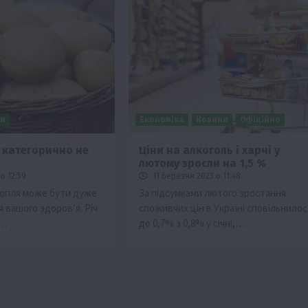
ни
Економіка
Новини
Офіційно
 категорично не
Ціни на алкоголь і харчі у
лютому зросли на 1,5 %
о 12:59
11 Березня 2023 о 11:48
опля може бути дуже
За підсумками лютого зростання
 вашого здоров’я. Річ
споживчих цін в Україні сповільнилос
х…
до 0,7% з 0,8% у січні,…