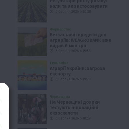
Регулятори росту ріпаку:
коли та як застосовувати
6 Серпня 2026 о 20:28
Фермерство
Беззаставні кредити для
аграріїв: WEAGROBANK вже
видав 6 млн грн
6 Серпня 2026 о 19:58
Економіка
Аграрії України: загроза
експорту
6 Серпня 2026 о 19:28
Черкащина
На Черкащині доярки
тестують інноваційні
екзоскелети
6 Серпня 2026 о 18:59