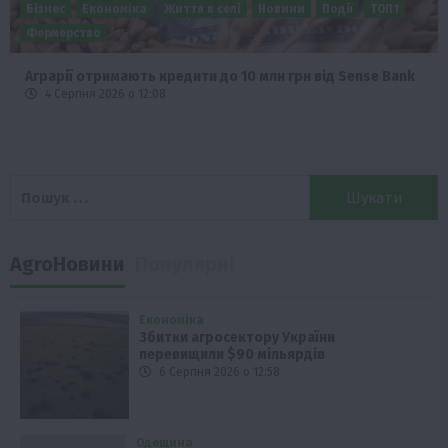
Бізнес
Економіка
Життя в селі
Новини
Події
ТОП1
Фермерство
Аграрії отримають кредити до 10 млн грн від Sense Bank
4 Серпня 2026 о 12:08
Пошук:
AgroНовини
Популярні
Економіка
Збитки агросектору України
перевищили $90 мільярдів
6 Серпня 2026 о 12:58
Одещина