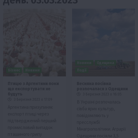
Новини
Одещина
Бізнес
Новини
Події
Птицю з Аргентини поки
Весняна посівна
що експортувати не
розпочалася з Одещини
будуть
3 Березня 2023 о 16:05
3 Березня 2023 о 17:09
В Україні розпочалась
Аргентина призупиняє
сівба ярих культур,
експорт птиці через
повідомляють у
підтверджений перший
пресслужбі
промисловий випадок
Мінагрополітики. Аграрії
пташиного грипу
Одещини посіяли 3,5