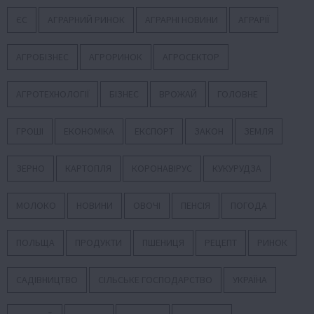
ЄС
АГРАРНИЙ РИНОК
АГРАРНІ НОВИНИ
АГРАРІЇ
АГРОБІЗНЕС
АГРОРИНОК
АГРОСЕКТОР
АГРОТЕХНОЛОГІЇ
БІЗНЕС
ВРОЖАЙ
ГОЛОВНЕ
ГРОШІ
ЕКОНОМІКА
ЕКСПОРТ
ЗАКОН
ЗЕМЛЯ
ЗЕРНО
КАРТОПЛЯ
КОРОНАВІРУС
КУКУРУДЗА
МОЛОКО
НОВИНИ
ОВОЧІ
ПЕНСІЯ
ПОГОДА
ПОЛЬЩА
ПРОДУКТИ
ПШЕНИЦЯ
РЕЦЕПТ
РИНОК
САДІВНИЦТВО
СІЛЬСЬКЕ ГОСПОДАРСТВО
УКРАЇНА