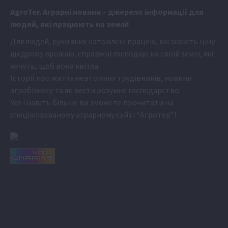
Аgr
oTer. Аграрні новини
– джерело інформації для
людей, які працюють на землі!
Для людей, руки яких натомлені працею, які знають ціну
щедрому врожаю, справжні господарі на своїй землі, які
хочуть, щоб вона квітла.
Історії про життя невтомних трудівників, новини
агробізнесу та як вести розумне господарство.
Усе і навіть більше ви зможете прочитати на
спеціалізованому аграрному сайті
“Агротер”
!