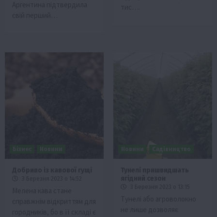
Аргентина підтвердила
тис….
свій перший…
Бізнес
Новини
Новини
Садівництво
Добриво із кавової гущі
Тунелі пришвидшать
ягідний сезон
3 Березня 2023 о 14:52
3 Березня 2023 о 13:15
Мелена кава стане
Тунелі або агроволокно
справжнім відкриттям для
не лише дозволяє
городників, бо в її складі є