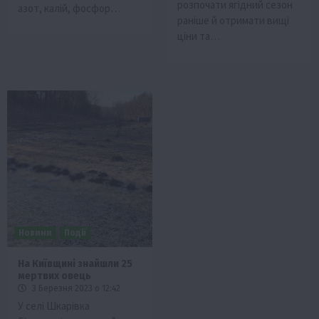
розпочати ягідний сезон
азот, калій, фосфор…
раніше й отримати вищі
ціни та…
Новини
Події
На Київщині знайшли 25
мертвих овець
3 Березня 2023 о 12:42
У селі Шкарівка