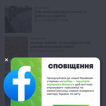
Економіка
ЗЗФ: реалізація феросплавів та
прибуток у півріччі
6 Серпня 2026 о 07:28
Економіка
Експорт ячменю та гороху до Китаю:
дедлайн для подачі заявок
5 Серпня 2026 о 22:58
Смачно!
Шоколадні огірки: ніжинський бренд
дивує новинкою
5 Серпня 2026 о 22:28
Новини
Maersk: Новий залізничний шлях до
України