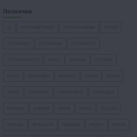
Позначки
ЄС
АГРАРНИЙ РИНОК
АГРАРНІ НОВИНИ
АГРАРІЇ
АГРОБІЗНЕС
АГРОРИНОК
АГРОСЕКТОР
АГРОТЕХНОЛОГІЇ
БІЗНЕС
ВРОЖАЙ
ГОЛОВНЕ
ГРОШІ
ЕКОНОМІКА
ЕКСПОРТ
ЗАКОН
ЗЕМЛЯ
ЗЕРНО
КАРТОПЛЯ
КОРОНАВІРУС
КУКУРУДЗА
МОЛОКО
НОВИНИ
ОВОЧІ
ПЕНСІЯ
ПОГОДА
ПОЛЬЩА
ПРОДУКТИ
ПШЕНИЦЯ
РЕЦЕПТ
РИНОК