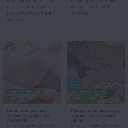
відмовитися від сала, то
основних видів олійних
більшість не зрозуміла б,
культур зросте на 21%.
навіщо жертвувати цим
Зокрема,…
смачним…
Новини
Офіційно
Дніпропетровщина
Події
Новини
Події
Корея зацікавлена у
Рекорд: найбільшу карту
закупівлі українських
з зерна презентували у
продуктів
Дніпрі
29 Листопада 2021 о 15:45
29 Листопада 2021 о 13:43