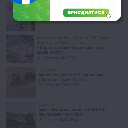
Економіка
Виробництво цукру в Європі падає до
десятирічного мінімуму
7 Серпня 2026 о 17:58
Наука
Новини
Події
Регіони
ТОП1
Туризм
Фермерство
Франківщина
У Карпатах виявили рідкісний гриб
Свиняче вухо
7 Серпня 2026 о 17:28
Технології
Väderstad Carrier 925: ефективна
обробка важких ґрунтів
7 Серпня 2026 о 16:58
Технології
Алюмінієвий напівпричіп KRONE SX:
перевезення без втрат
7 Серпня 2026 о 16:28