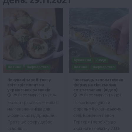
Буковина
Люди
Новини
Фермерство
Новини
Фермерство
Нечувані заробітки: у
Іноземець започаткував
світі зріс попит на
ферму на сільському
українських равликів
сміттєзвалищі (відео)
29 Листопада 2021 о 23:34
29 Листопада 2021 о 21:51
Експорт равликів — нова і
Почав вирощувати
маловивчена ніша для
форель у буковинському
українських підприємців.
селі. Вірменин Левон
Проте цю сферу добре
Тертерян переїхав до
освоїло…
України на початку 2000-