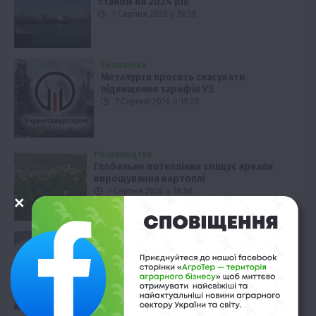
станом на 2024 рік
7 Серпня 2026 о 19:58
Економіка
Металурги просять скасувати
підвищення тарифів УЗ
7 Серпня 2026 о 19:28
Рослиництво
Глобальне потепління зміщує ареали
вирощування картоплі
7 Серпня 2026 о 18:58
Твариництво
Україна наростила імпорт сала:
статистика за півріччя
7 Серпня 2026 о 18:28