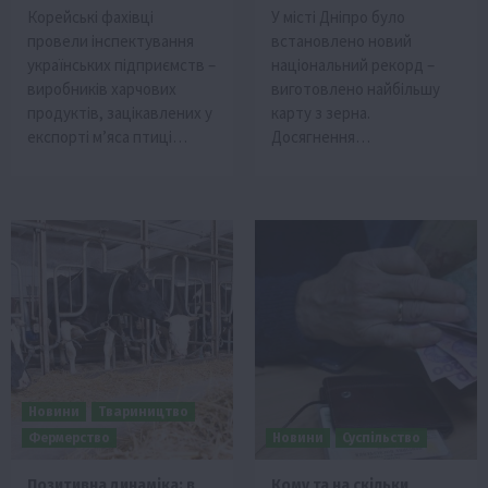
Корейські фахівці
У місті Дніпро було
провели інспектування
встановлено новий
українських підприємств –
національний рекорд –
виробників харчових
виготовлено найбільшу
продуктів, зацікавлених у
карту з зерна.
експорті м’яса птиці…
Досягнення…
Новини
Твариництво
Фермерство
Новини
Суспільство
Позитивна динаміка: в
Кому та на скільки