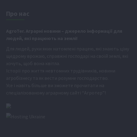
Про нас
Аgr
oTer. Аграрні новини
– джерело інформації для
людей, які працюють на землі!
Для людей, руки яких натомлені працею, які знають ціну
щедрому врожаю, справжні господарі на своїй землі, які
хочуть, щоб вона квітла.
Історії про життя невтомних трудівників, новини
агробізнесу та як вести розумне господарство.
Усе і навіть більше ви зможете прочитати на
спеціалізованому аграрному сайті
“Агротер”
!