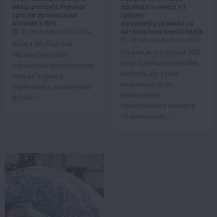
низці регіонів України
підвищать пенсії з 1
зросло промислове
грудня:
поголів’я ВРХ
«розшифрування» за
категоріями пенсіонерів
29 Листопада 2021 о 11:34
29 Листопада 2021 о 09:33
Вісім з 24 областей
Українцям з 1 грудня 2021
України показали
року підвищать пенсійні
нарощення промислового
виплати, це стало
поголів’я корів у
можливим після
порівнянні з аналогічною
підвищення
датою…
прожиткового мінімуму
та мінімальної…