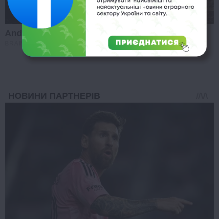
And They Did Show This In Bohemian Rapsody!
BRAINBERRIES