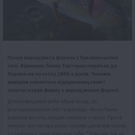
Почав вирощувати форель у буковинському
селі. Вірменин Левон Тертерян переїхав до
України на початку 2000-х років. Чоловік
вирішив зайнятися підприємництвом і
започаткував ферму з вирощування форелі.
Для розведення риби обрав місце, де
розташовувалося сміттєзвалище. Коли Левон
вивозив мотлох, місцеві сміялися з нього. Проте
минуло три-чотири роки, чоловік досягнув успіхів.
І односельці лише картали себе: “Чому ми так не