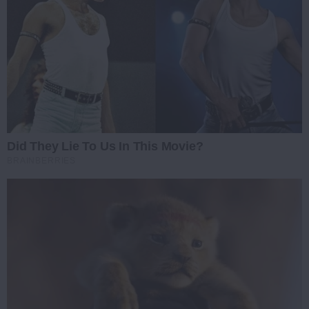
Did They Lie To Us In This Movie?
BRAINBERRIES