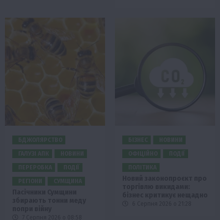
БДЖОЛЯРСТВО
БІЗНЕС
НОВИНИ
ГАЛУЗІ АПК
НОВИНИ
ОФІЦІЙНО
ПОДІЇ
ПЕРЕРОБКА
ПОДІЇ
ПОЛІТИКА
Новий законопроєкт про
РЕГІОНИ
СУМЩИНА
торгівлю викидами:
Пасічники Сумщини
бізнес критикує нещадно
збирають тонни меду
6 Серпня 2026 о 21:28
попри війну
7 Серпня 2026 о 08:58