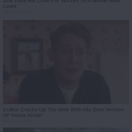
She Took Her Love For Horses To A Whole New
Level
BRAINBERRIES
Culkin Cracks Up The Web With His Own Version
Of ‘Home Alone’
BRAINBERRIES