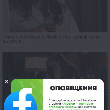
These 9 Actresses Will Make You Rethink Good
And Evil!
BRAINBERRIES