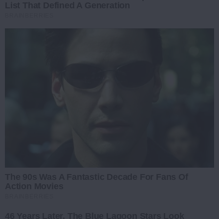
List That Defined A Generation
BRAINBERRIES
The 90s Was A Fantastic Decade For Fans Of
Action Movies
BRAINBERRIES
46 Years Later, The Blue Lagoon Stars Look