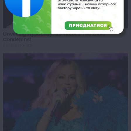
Unveiling Hypocrisy: 15 Taboos The Bible
Condemns!
BRAINBERRIES