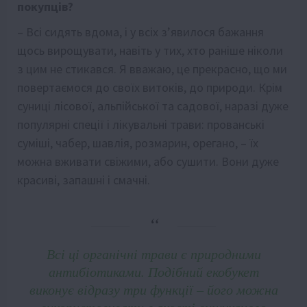
покупців?
– Всі сидять вдома, і у всіх з’явилося бажання
щось вирощувати, навіть у тих, хто раніше ніколи
з цим не стикався. Я вважаю, це прекрасно, що ми
повертаємося до своїх витоків, до природи. Крім
суниці лісової, альпійської та садової, наразі дуже
популярні спеції і лікувальні трави: прованські
суміші, чабер, шавлія, розмарин, орегано, – їх
можна вживати свіжими, або сушити. Вони дуже
красиві, запашні і смачні.
Всі ці органічні трави є природними
антибіотиками. Подібний екобукет
виконує відразу три функції – його можна
використовувати в якості вишуканого