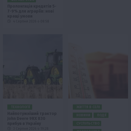
Пролонгація кредитів 5-
7-9% для аграріїв: нові
кращі умови
4 Серпня 2026 о 08:58
ТЕХНОЛОГІЇ
ЖИТТЯ В СЕЛІ
Найпотужніший трактор
НОВИНИ
ПОДІЇ
John Deere 9RX 830
прибув в Україну
СУСПІЛЬСТВО
3 Серпня 2026 о 19:28