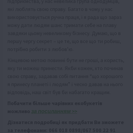
підприємства, у нас невелика група однодумців,
які люблять свою справу. Багато в чому у нас
використовується ручна праця, і я рада що зараз
можу дати людям шанс тримати себе на плаву
завдяки цьому невеликому бізнесу. Думаю, що в
першу чергу секрет – це те, що все що ти робиш,
потрібно робити з любов’ю.
Кінцевою метою повинні бути не гроші, а користь,
яку ти можеш принести. Якби кожен, хто починав
свою справу, задавав собі питання “що хорошого
я принесу планеті і людям” і чесно давав на нього
відповідь, наш світ був би набагато кращим.
Побачити більше чарівних екобукетів
можливо
за посиланням >>
Дізнатися подробиці як придбати Ви зможете
за телефонами: 066 018 0898/067 500 22 91