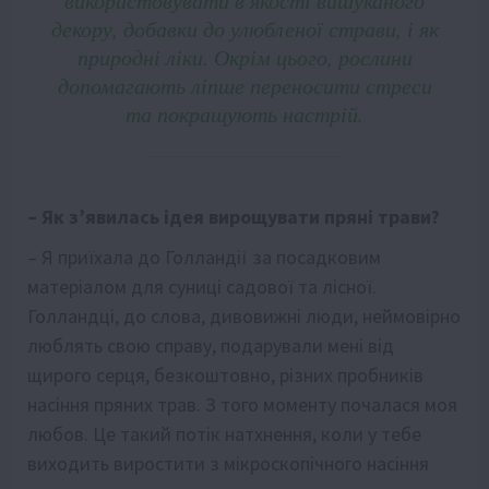
декору, добавки до улюбленої страви, і як
природні ліки. Окрім цього, рослини
допомагають ліпше переносити стреси
та покращують настрій.
– Як з’явилась ідея вирощувати пряні трави?
– Я приїхала до Голландії за посадковим
матеріалом для суниці садової та лісної.
Голландці, до слова, дивовижні люди, неймовірно
люблять свою справу, подарували мені від
щирого серця, безкоштовно, різних пробників
насіння пряних трав. З того моменту почалася моя
любов. Це такий потік натхнення, коли у тебе
виходить виростити з мікроскопічного насіння