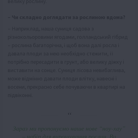
велику рослину.
– Чи складно доглядати за рослиною вдома?
– Наприклад, наша суниця садова з
різнокольоровими ягодами, голландський гібрид
– рослина багаторічна, і щоб вона далі росла і
давала плоди за нею необхідно стежити, її
потрібно пересадити в грунт, або велику діжку і
виставити на сонце. Суниця лісова невибаглива,
може відмінно давати плоди влітку, навесні і
восени, прекрасно себе почуваючи в квартирі на
підвіконні.
Зараз ми пропонуємо наше нове “ноу-хау”
– набір для вирощування рослин. Ви