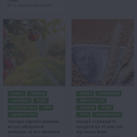
тонн
6 Серпня 2026 о 09:02
БІЗНЕС
НОВИНИ
БІЗНЕС
ЕКОНОМІКА
ОФІЦІЙНО
ПОДІЇ
ЖИТТЯ В СЕЛІ
СУСПІЛЬСТВО
ТОП1
НОВИНИ
ПОДІЇ
ФЕРМЕРСТВО
ТОП1
ФЕРМЕРСТВО
Оренда садової ділянки:
Аграрії отримають
як усе оформити
кредити до 10 млн грн
легально та без проблем
від Sense Bank