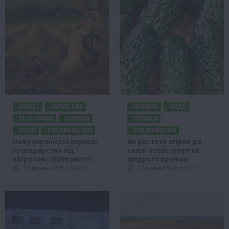
БІЗНЕС
ГАЛУЗІ АПК
НОВИНИ
ПОДІЇ
ЕКОНОМІКА
НОВИНИ
ПОРАДИ
ПОДІЇ
РОСЛИНИЦТВО
САДІВНИЦТВО
Чому українські зернові
Як ростити огірки до
господарства під
самої осені: секрети
загрозою збитковості
щедрого врожаю
3 Серпня 2026 о 09:28
2 Серпня 2026 о 12:13