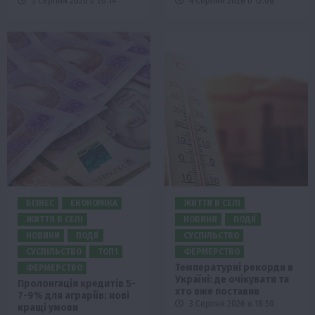
5 Серпня 2026 о 20:14
4 Серпня 2026 о 12:08
БІЗНЕС
ЕКОНОМІКА
ЖИТТЯ В СЕЛІ
ЖИТТЯ В СЕЛІ
НОВИНИ
ПОДІЇ
НОВИНИ
ПОДІЇ
СУСПІЛЬСТВО
СУСПІЛЬСТВО
ТОП1
ФЕРМЕРСТВО
Температурні рекорди в
ФЕРМЕРСТВО
Україні: де очікувати та
Пролонгація кредитів 5-
хто вже поставив
7-9% для аграріїв: нові
3 Серпня 2026 о 18:50
кращі умови