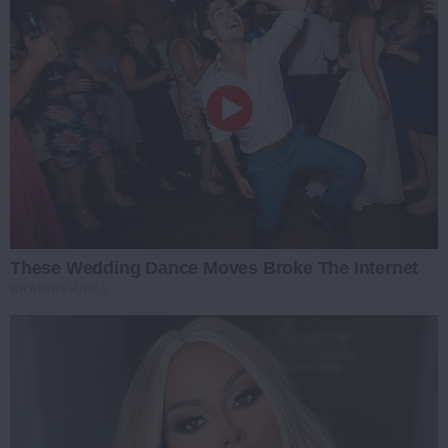
These Wedding Dance Moves Broke The Internet
BRAINBERRIES