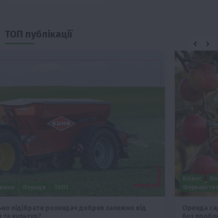
ТОП публікації
Бізнес
Новини
Офіційно
Події
Суспільство
ТОП1
Фермерство
Оренда садової ділянки: як усе оформити легально та
без проблем