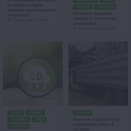
Як правильно підібрати
ПЕРЕРОБКА
ПОДІЇ
розкидач добрив
РЕГІОНИ
СУМЩИНА
залежно від площі поля
Пасічники Сумщини
та культур?
збирають тонни меду
7 Серпня 2026 о 10:14
попри війну
7 Серпня 2026 о 08:58
БІЗНЕС
НОВИНИ
НОВИНИ
Черги на кордоні: чому
ОФІЦІЙНО
ПОДІЇ
вантажівки стоять у
ПОЛІТИКА
заторах