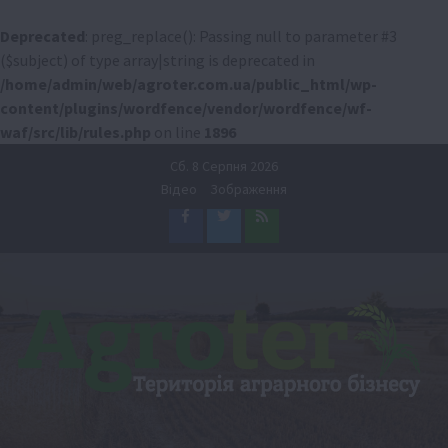
Deprecated
: preg_replace(): Passing null to parameter #3
($subject) of type array|string is deprecated in
/home/admin/web/agroter.com.ua/public_html/wp-
content/plugins/wordfence/vendor/wordfence/wf-
waf/src/lib/rules.php
on line
1896
Перейти
Сб. 8 Серпня 2026
до
Відео
Зображення
вмісту
Facebook
Twitter
Feed