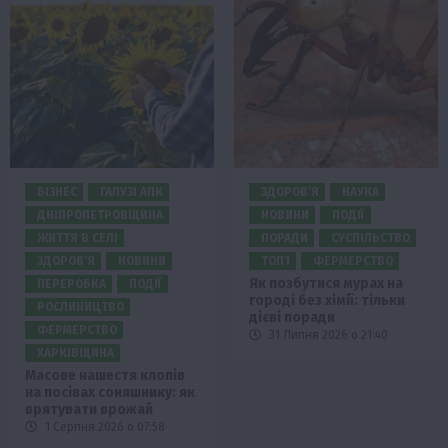
БІЗНЕС
ГАЛУЗІ АПК
ЗДОРОВ’Я
НАУКА
ДНІПРОПЕТРОВЩИНА
НОВИНИ
ПОДІЇ
ЖИТТЯ В СЕЛІ
ПОРАДИ
СУСПІЛЬСТВО
ЗДОРОВ’Я
НОВИНИ
ТОП1
ФЕРМЕРСТВО
Як позбутися мурах на
ПЕРЕРОБКА
ПОДІЇ
городі без хімії: тільки
РОСЛИНИЦТВО
дієві поради
ФЕРМЕРСТВО
31 Липня 2026 о 21:40
ХАРКІВЩИНА
Масове нашестя клопів
на посівах соняшнику: як
врятувати врожай
1 Серпня 2026 о 07:58