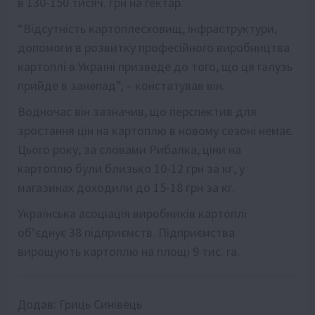
в 130-150 тисяч. грн на гектар.
“Відсутність картоплесховищ, інфраструктури,
допомоги в розвитку професійного виробництва
картоплі в Україні призведе до того, що ця галузь
прийде в занепад”, – констатував він.
Водночас він зазначив, що перспектив для
зростання цін на картоплю в новому сезоні немає.
Цього року, за словами Рибалка, ціни на
картоплю були близько 10-12 грн за кг, у
магазинах доходили до 15-18 грн за кг.
Українська асоціація виробників картоплі
об’єднує 38 підприємств. Підприємства
вирощують картоплю на площі 9 тис. га.
Додав:
Гриць Синівець