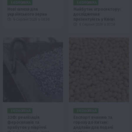
ЕКОНОМІКА
ЕКОНОМІКА
Нові шляхи для
Майбутнє агросектору:
українського зерна
дослідження
презентують у Києві
6 Серпня 2026 о 08:58
6 Серпня 2026 о 07:58
ЕКОНОМІКА
ЕКОНОМІКА
ЗЗФ: реалізація
Експорт ячменю та
феросплавів та
гороху до Китаю:
прибуток у півріччі
дедлайн для подачі