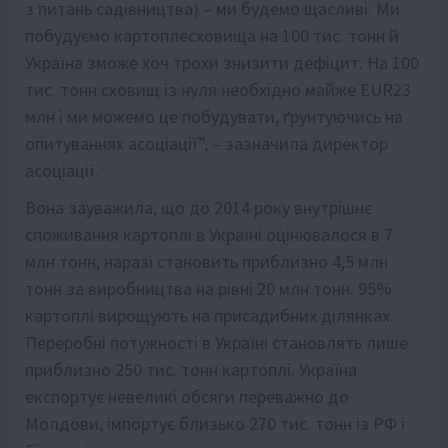
з питань садівництва) – ми будемо щасливі. Ми
побудуємо картоплесховища на 100 тис. тонн й
Україна зможе хоч трохи знизити дефіцит. На 100
тис. тонн сховищ із нуля необхідно майже EUR23
млн і ми можемо це побудувати, ґрунтуючись на
опитуваннях асоціації”, – зазначила директор
асоціації.
Вона зауважила, що до 2014 року внутрішнє
споживання картоплі в Україні оцінювалося в 7
млн тонн, наразі становить приблизно 4,5 млн
тонн за виробництва на рівні 20 млн тонн. 95%
картоплі вирощують на присадибних ділянках.
Переробні потужності в Україні становлять лише
приблизно 250 тис. тонн картоплі. Україна
експортує невеликі обсяги переважно до
Молдови, імпортує близько 270 тис. тонн із РФ і