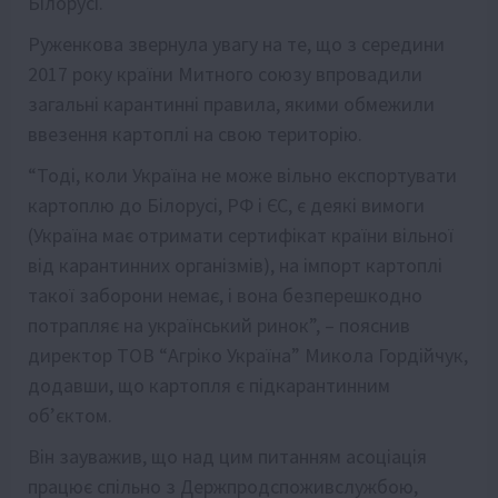
Білорусі.
Руженкова звернула увагу на те, що з середини
2017 року країни Митного союзу впровадили
загальні карантинні правила, якими обмежили
ввезення картоплі на свою територію.
“Тоді, коли Україна не може вільно експортувати
картоплю до Білорусі, РФ і ЄС, є деякі вимоги
(Україна має отримати сертифікат країни вільної
від карантинних організмів), на імпорт картоплі
такої заборони немає, і вона безперешкодно
потрапляє на український ринок”, – пояснив
директор ТОВ “Агріко Україна” Микола Гордійчук,
додавши, що картопля є підкарантинним
об’єктом.
Він зауважив, що над цим питанням асоціація
працює спільно з Держпродспоживслужбою,