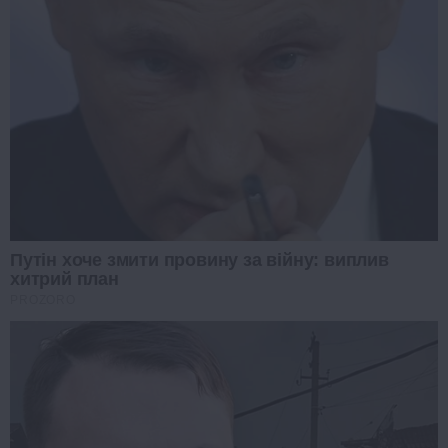
Путін хоче змити провину за війну: виплив
хитрий план
PROZORO