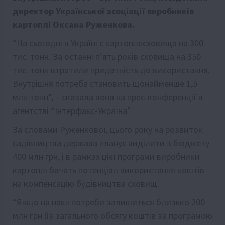
директор Української асоціації виробників
картоплі Оксана Руженкова.
“На сьогодні в Україні є картоплесховища на 300
тис. тонн. За останні п’ять років сховища на 350
тис. тонн втратили придатність до використання.
Внутрішня потреба становить щонайменше 1,5
млн тонн”, – сказала вона на прес-конференції в
агентстві “Інтерфакс-Україна”.
За словами Руженкової, цього року на розвиток
садівництва держава планує виділити з бюджету
400 млн грн, і в рамках цієї програми виробники
картоплі бачать потенціал використання коштів
на компенсацію будівництва сховищ.
“Якщо на наші потреби залишиться близько 200
млн грн (із загального обсягу коштів за програмою