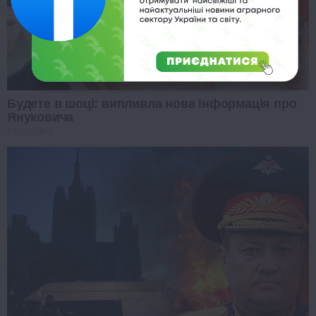
Будете в шоці: випливла нова інформація про
Януковича
PROZORO