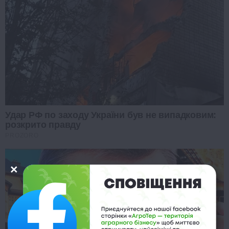
Удар РФ по заходу України був не випадковим:
розкрито правду
PROZORO