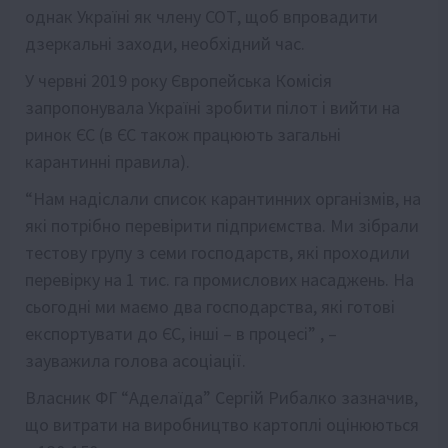
однак Україні як члену СОТ, щоб впровадити
дзеркальні заходи, необхідний час.
У червні 2019 року Європейська Комісія
запропонувала Україні зробити пілот і вийти на
ринок ЄС (в ЄС також працюють загальні
карантинні правила).
“Нам надіслали список карантинних організмів, на
які потрібно перевірити підприємства. Ми зібрали
тестову групу з семи господарств, які проходили
перевірку на 1 тис. га промислових насаджень. На
сьогодні ми маємо два господарства, які готові
експортувати до ЄС, інші – в процесі” , –
зауважила голова асоціації.
Власник ФГ “Аделаїда” Сергій Рибалко зазначив,
що витрати на виробництво картоплі оцінюються