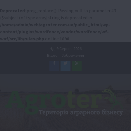
Deprecated
: preg_replace(): Passing null to parameter #3
($subject) of type array|string is deprecated in
/home/admin/web/agroter.com.ua/public_html/wp-
content/plugins/wordfence/vendor/wordfence/wf-
waf/src/lib/rules.php
on line
1896
Перейти
Нд. 9 Серпня 2026
до
Відео
Зображення
вмісту
Facebook
Twitter
Feed