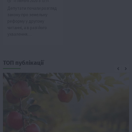
11 Лютого 2020 о 13:11
Депутати почали розгляд
закону про земельну
реформу у другому
читанні, а в разі його
ухвалення…
ТОП публікації