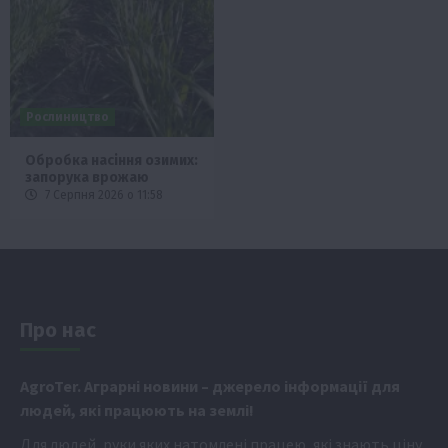
Рослиництво
Обробка насіння озимих:
запорука врожаю
7 Серпня 2026 о 11:58
Про нас
Аgr
oTer. Аграрні новини
– джерело інформації для
людей, які працюють на землі!
Для людей, руки яких натомлені працею, які знають ціну