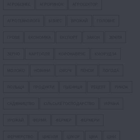
АГРОБІЗНЕС
АГРОРИНОК
АГРОСЕКТОР
АГРОТЕХНОЛОГІЇ
БІЗНЕС
ВРОЖАЙ
ГОЛОВНЕ
ГРОШІ
ЕКОНОМІКА
ЕКСПОРТ
ЗАКОН
ЗЕМЛЯ
ЗЕРНО
КАРТОПЛЯ
КОРОНАВІРУС
КУКУРУДЗА
МОЛОКО
НОВИНИ
ОВОЧІ
ПЕНСІЯ
ПОГОДА
ПОЛЬЩА
ПРОДУКТИ
ПШЕНИЦЯ
РЕЦЕПТ
РИНОК
САДІВНИЦТВО
СІЛЬСЬКЕ ГОСПОДАРСТВО
УКРАЇНА
УРОЖАЙ
ФЕРМА
ФЕРМЕР
ФЕРМЕРИ
ФЕРМЕРСТВО
ЦИБУЛЯ
ЦУКОР
ЦІНА
ЦІНИ