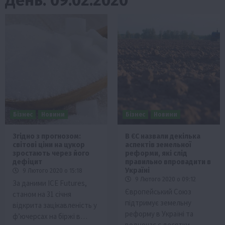
Бізнес
Новини
Бізнес
Новини
Згідно з прогнозом:
В ЄС назвали декілька
світові ціни на цукор
аспектів земельної
зростають через його
реформи, які слід
дефіцит
правильно впровадити в
Україні
9 Лютого 2020 о 15:18
9 Лютого 2020 о 09:12
За даними ICE Futures,
Європейський Союз
станом на 31 січня
підтримує земельну
відкрита зацікавленість у
реформу в Україні та
ф’ючерсах на біржі в…
водночас є десятки