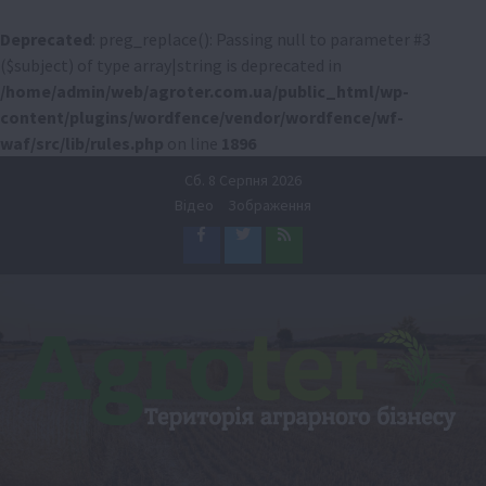
Deprecated
: preg_replace(): Passing null to parameter #3
($subject) of type array|string is deprecated in
/home/admin/web/agroter.com.ua/public_html/wp-
content/plugins/wordfence/vendor/wordfence/wf-
waf/src/lib/rules.php
on line
1896
Перейти
Сб. 8 Серпня 2026
до
Відео
Зображення
вмісту
Facebook
Twitter
Feed