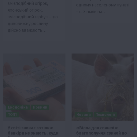
змієподібний огірок,
одному населеному пункті
японський огірок,
– с. Зіньків на…
змієподібний гарбуз – цю
дивовижну рослину
дійсно вважають…
Економіка
Новини
ТОП1
Новини
Технології
У світі зникає готівка:
«Вілла для свиней»:
банкіри не знають, куди
благополуччя свиней по-