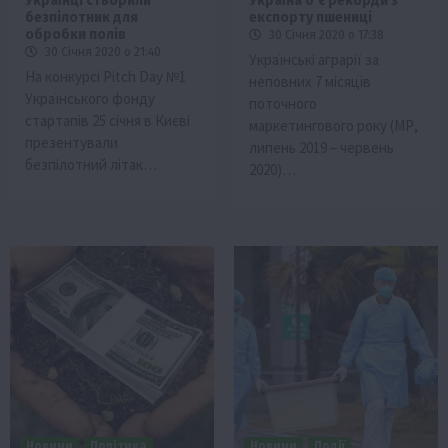
Українці створили
Україна б’є рекорди з
безпілотник для
експорту пшениці
обробки полів
30 Січня 2020 о 17:38
30 Січня 2020 о 21:40
Українські аграрії за
На конкурсі Pitch Day №1
неповних 7 місяців
Українського фонду
поточного
стартапів 25 січня в Києві
маркетингового року (МР,
презентували
липень 2019 – червень
безпілотний літак…
2020)…
Новини
Політика
Новини
Події