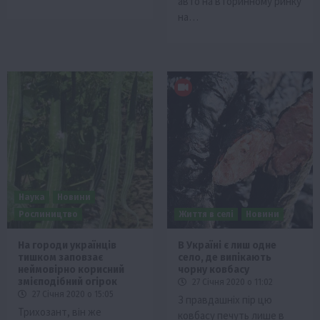
авто на вторинному ринку
на…
Наука
Новини
Рослиництво
Життя в селі
Новини
На городи українців
В Україні є лиш одне
тишком заповзає
село, де випікають
неймовірно корисний
чорну ковбасу
змієподібний огірок
27 Січня 2020 о 11:02
27 Січня 2020 о 15:05
З правдашніх пір цю
Трихозант, він же
ковбасу печуть лише в