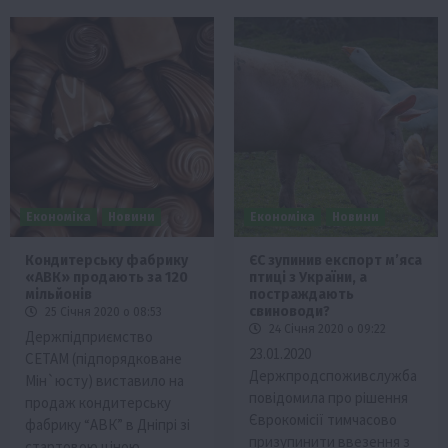
Економіка
Новини
Економіка
Новини
Кондитерську фабрику
ЄС зупинив експорт м’яса
«АВК» продають за 120
птиці з України, а
мільйонів
постраждають
свиноводи?
25 Січня 2020 о 08:53
24 Січня 2020 о 09:22
Держпідприємство
23.01.2020
СЕТАМ (підпорядковане
Держпродспоживслужба
Мін`юсту) виставило на
повідомила про рішення
продаж кондитерську
Єврокомісії тимчасово
фабрику “АВК” в Дніпрі зі
призупинити ввезення з
стартовою ціною…