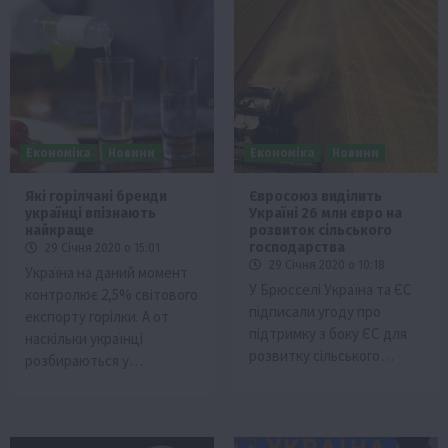
Економіка
Новини
Економіка
Новини
Які горілчані бренди
Євросоюз виділить
українці впізнають
Україні 26 млн євро на
найкраще
розвиток сільського
господарства
29 Січня 2020 о 15:01
29 Січня 2020 о 10:18
Україна на даний момент
У Брюсселі Україна та ЄС
контролює 2,5% світового
підписали угоду про
експорту горілки. А от
підтримку з боку ЄС для
наскільки українці
розвитку сільського…
розбираються у…