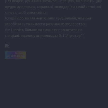
Для людей, руки яких натомлені працею, які знають ціну
щедрому врожаю, справжні господарі на своїй землі, які
хочуть, щоб вона квітла.
Історії про життя невтомних трудівників, новини
агробізнесу та як вести розумне господарство.
Усе і навіть більше ви зможете прочитати на
спеціалізованому аграрному сайті
“Агротер”
!