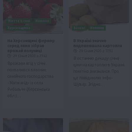
Життя в селі
Новини
Херсонщина
Бізнес
Новини
На Херсонщині фермер
В Україні значно
серед зими зібрав
подешевшала картопля
врожай полуниці
29 Січня 2020 о 17:53
29 Січня 2020 о 21:42
В останню декаду січня
Врожаєм ягід у січні
ціни на картоплю в Україні
похвалився власник
помітно знизилися. Про
сімейного господарства
це повідомляє Інфо-
«Магія ягід» із села
Шувар. Згідно…
Рибальче (Херсонська
обл.)…