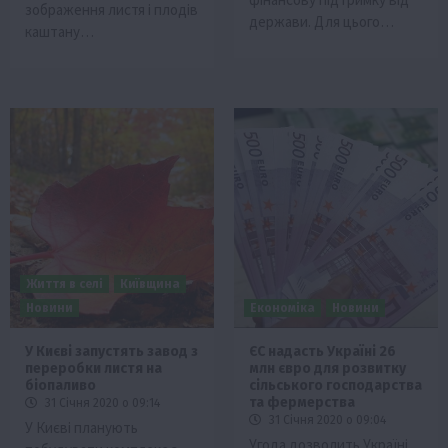
зображення листя і плодів
держави. Для цього…
каштану…
Життя в селі
Київщина
Новини
Економіка
Новини
У Києві запустять завод з
ЄС надасть Україні 26
переробки листя на
млн євро для розвитку
біопаливо
сільського господарства
та фермерства
31 Січня 2020 о 09:14
31 Січня 2020 о 09:04
У Києві планують
Угода дозволить Україні