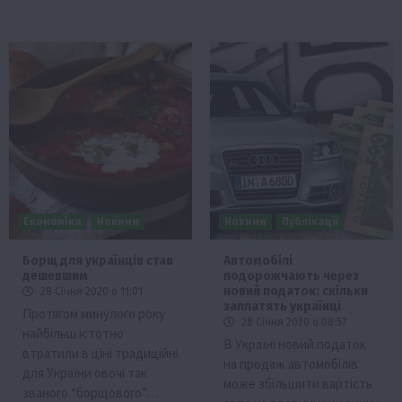
Економіка
Новини
Новини
Публікації
Борщ для українців став
Автомобілі
дешевшим
подорожчають через
новий податок: скільки
28 Січня 2020 о 11:01
заплатять українці
Протягом минулого року
28 Січня 2020 о 08:57
найбільш істотно
В Україні новий податок
втратили в ціні традиційні
на продаж автомобілів
для України овочі так
може збільшити вартість
званого “борщового”…