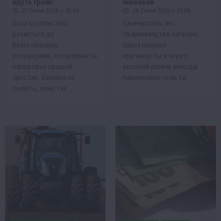
йдуть гроші
німецьки
27 Січня 2020 о 10:00
26 Січня 2020 о 21:08
Хоча суспільство
Свинарство, як і
рухається до
тваринництво загалом,
безготівкових
зараз широко
розрахунків, популярність
критикується через
паперових грошей
високий рівень викидів
зростає. Банкіри не
парникових газів та…
знають, чому так…