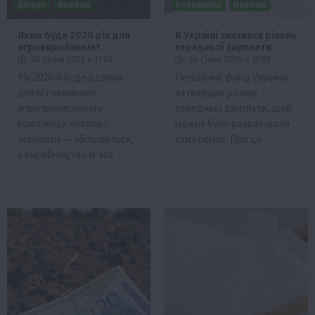
Бізнес
Новини
Економіка
Новини
Яким буде 2020 рік для
В Україні знизився рівень
агровиробників?
середньої зарплати
26 Січня 2020 о 17:05
26 Січня 2020 о 13:03
Рік 2020-й буде вдалим
Пенсійний фонд України
для вітчизняного
затвердив розмір
агропромислового
середньої зарплати, щоб
комплексу: експорт
можна було розрахувати
зернових — збільшиться,
суму пенсії. Про це…
а виробництво м’яса…