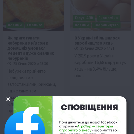
Галузі АПК
Економіка
Новини
Смачно!
Новини
Твариництво
Як приготувати
В Україні збільшилося
чебуреки з м’ясом в
виробництво яєць
домашніх умовах?
25 Січня 2020 о 17:21
Рецепти дуже смачних
У 2019 року в Україні
чебуреків
виробили 16,68 млрд штук
25 Січня 2020 о 18:30
яєць – на 3,4% більше,
Чебуреки прийнято
ніж…
асоціювати з
автостанціями, ринками,
адже саме там
знаходиться велика
кількість кіосків, що
продають…