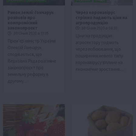
Ринок землі: Гончарук
Через коронавірус
розповів про
стрімко падають ціни на
компромісний
агропродукцію
законопроєкт
30 Січня 2020 о 08:33
30 Січня 2020 о 13:35
Ціни на продукцію
Прем’єр-міністр України
агросектору падають
Олексій Гончарук
через побоювання, що
сподівається, що
поширення нового типу
Верховна Рада розгляне
коронавірусу вплине на
законопроєкт про
економічне зростання….
земельну реформу в
другому…