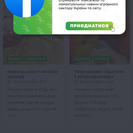
Новини
Технології
Здоров’я
Новини
Наука на захисті високих
Чому важливо з’їдати по
врожаїв
2 яблука щовечора
25 Січня 2020 о 15:37
25 Січня 2020 о 11:35
На врожайність будь-якої
Напевно кожен знає
культури впливають ряд
наскільки корисно їсти
чинників, такі як погодні
яблука. Та й мало
умови, родючість ґрунтів
знайдеться людей, які не
та їх…
люблять…