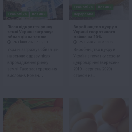
Економіка
Новини
Економіка
Новини
Переробка
Після відкриття ринку
Виробництво цукру в
землі Україні загрожує
Україні скоротилося
обвал цін на землю
майже на 20%
26 Січня 2020 о 09:01
25 Січня 2020 о 18:39
Україні загрожує обвал цін
Виробництво цукру в
на землю одразу після
Україні з початку сезону
впровадження ринку
цукроваріння (вересень
землі. Таке застереження
2019 – серпень 2020)
висловив Роман…
станом на…