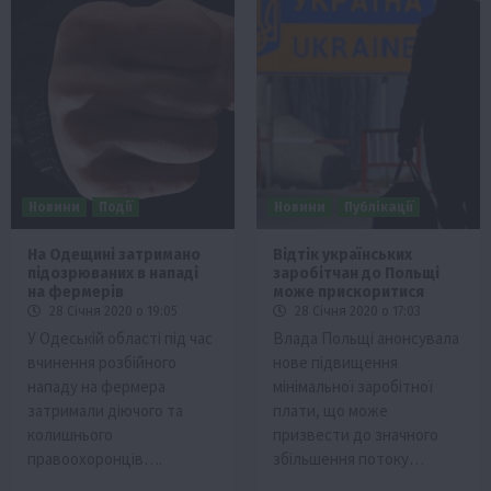
Новини
Події
Новини
Публікації
На Одещині затримано
Відтік українських
підозрюваних в нападі
заробітчан до Польщі
на фермерів
може прискоритися
28 Січня 2020 о 19:05
28 Січня 2020 о 17:03
У Одеській області під час
Влада Польщі анонсувала
вчинення розбійного
нове підвищення
нападу на фермера
мінімальної заробітної
затримали діючого та
плати, що може
колишнього
призвести до значного
правоохоронців….
збільшення потоку…