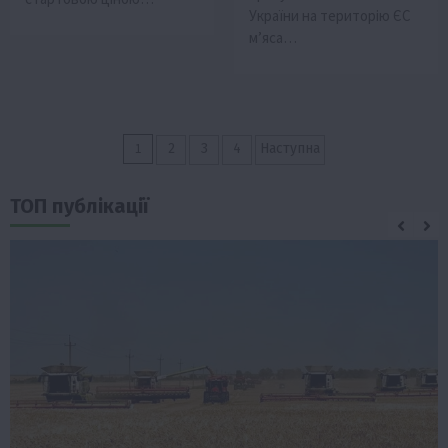
України на територію ЄС
м’яса…
Пагінація
1
2
3
4
Наступна
записів
ТОП публікації