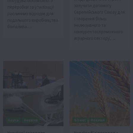
побудувати комплекс з
залучити допомогу
переробки та утилізації
Європейського Союзу для
рослинних відходів для
створення більш
подальшого виробництва
інклюзивного та
біопалива….
конкурентоспроможного
аграрного сектору,…
Наука
Новини
Бізнес
Новини