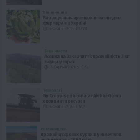
Вінниччина
Вирощування артишоків: чи вигідно
фермерам в Україні
6 Серпня 2026 о 17:28
Закарпаття
Лохина на Закарпатті: врожайність 3 кг
з куща у горах
6 Серпня 2026 о 16:58
Технології
Як Cropwise допомагає Alebor Group
економити ресурси
6 Серпня 2026 о 16:28
Рослиництво
Врожай цукрових буряків у Німеччині:
антирекорд з 1990 року