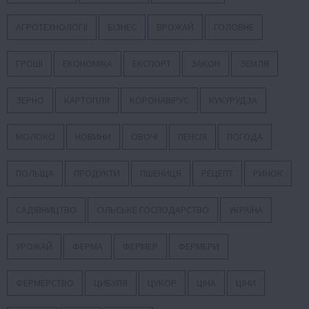
АГРОТЕХНОЛОГІЇ
БІЗНЕС
ВРОЖАЙ
ГОЛОВНЕ
ГРОШІ
ЕКОНОМІКА
ЕКСПОРТ
ЗАКОН
ЗЕМЛЯ
ЗЕРНО
КАРТОПЛЯ
КОРОНАВІРУС
КУКУРУДЗА
МОЛОКО
НОВИНИ
ОВОЧІ
ПЕНСІЯ
ПОГОДА
ПОЛЬЩА
ПРОДУКТИ
ПШЕНИЦЯ
РЕЦЕПТ
РИНОК
САДІВНИЦТВО
СІЛЬСЬКЕ ГОСПОДАРСТВО
УКРАЇНА
УРОЖАЙ
ФЕРМА
ФЕРМЕР
ФЕРМЕРИ
ФЕРМЕРСТВО
ЦИБУЛЯ
ЦУКОР
ЦІНА
ЦІНИ