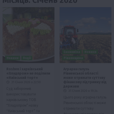
Економіка
Новини
Новини
Події
Рівненщина
Roshen і харківський
Аграрна галузь
«Хладпром» не поділили
Рівненської області
«Київський торт»
може отримати суттєву
фінансову підтримку від
31 Січня 2020 о 22:50
держави
Суд заборонив
31 Січня 2020 о 19:34
використовувати
Цього року аграрна галузь
харківському ТОВ
Рівненської області може
“Хладопром” назву
отримати суттєву
“Київський торт” та
фінансову підтримку від