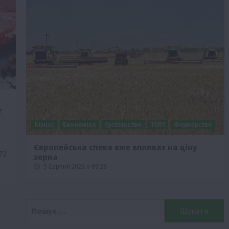
г
Бізнес
Економіка
Суспільство
ТОП1
Фермерство
Європейська спека вже впливає на ціну
72
зерна
5 Серпня 2026 о 09:28
Пошук: