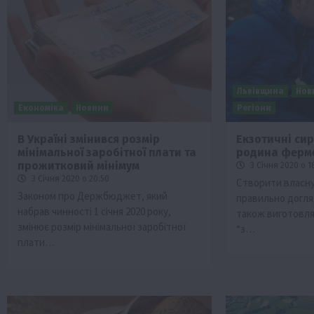
Львівщина
Нов
Економіка
Новини
Регіони
В Україні змінився розмір
Екзотичні си
мінімальної заробітної плати та
родина ферме
Бізнес
Галузі АПК
Економіка
Новини
Под
прожитковий мінімум
3 Січня 2020 о 1
Рослиництво
Суспільство
ТОП1
Фермерст
3 Січня 2020 о 20:50
Створити власну
Законом про Держбюджет, який
правильно догляд
Кредити для аграріїв під заставу вро
набрав чинності 1 січня 2020 року,
також виготовля
новою програмою від Уряду
змінює розмір мінімальної заробітної
“з…
1 Серпня 2026 о 11:58
плати…