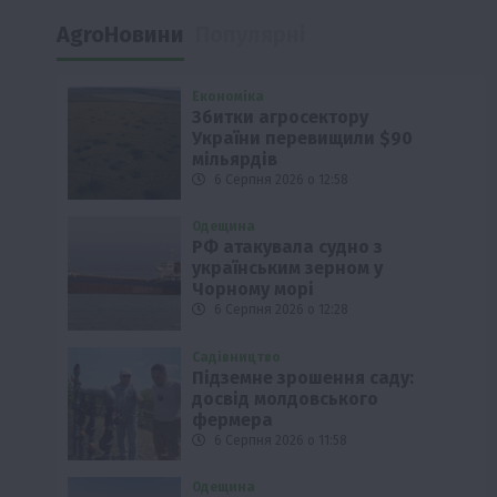
AgroНовини
Популярні
Економіка
Збитки агросектору
України перевищили $90
мільярдів
6 Серпня 2026 о 12:58
Одещина
РФ атакувала судно з
українським зерном у
Чорному морі
6 Серпня 2026 о 12:28
Садівництво
Підземне зрошення саду:
досвід молдовського
фермера
6 Серпня 2026 о 11:58
Одещина