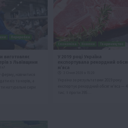
ини
Переробка
Економіка
Новини
Твариництво
ри виготовляє
У 2019 році Україна
рів з Львівщини
експортувала рекордний обся
ії
Бізнес
Новини
Офіційно
Події
Суспільство
м’яса
8:47
во
ТОП1
Фермерство
3 Січня 2020 о 15:20
 ферму, навчитися
Україна за результатами 2019 року
ати кіз та корів, а
жаю за
Оренда садової ділянки: як усе оформити
експортує рекордний обсяг м’яса — 4
ти натуральні сири
легально та без проблем
тис. т проти 395…
5 Серпня 2026 о 20:14