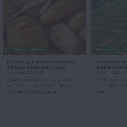
Економіка
Новини
Життя в селі
Но
Експерт дав прогноз вартості
За час незале
хліба до кінця цього року
України зникл
3 Січня 2020 о 11:18
3 Січня 2020 о 0
До кінця цього року вартість хліба в
З 1991 року з мап
Україні може зрости на 7%. Про це
сільський населе
журналісту УНН повідомив…
селищ і…