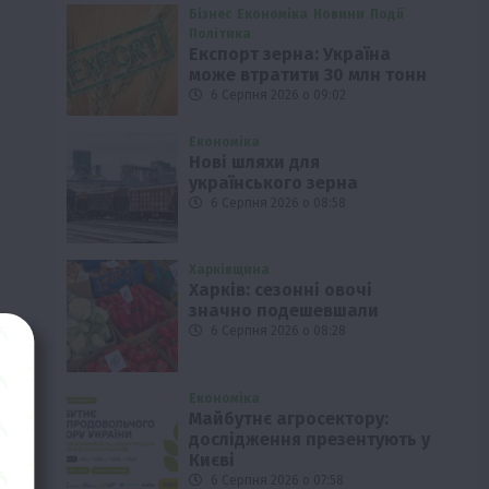
Бізнес
Економіка
Новини
Події
Політика
Експорт зерна: Україна
може втратити 30 млн тонн
6 Серпня 2026 о 09:02
Економіка
Нові шляхи для
українського зерна
6 Серпня 2026 о 08:58
Харківщина
Харків: сезонні овочі
значно подешевшали
6 Серпня 2026 о 08:28
Економіка
Майбутнє агросектору:
дослідження презентують у
Києві
6 Серпня 2026 о 07:58