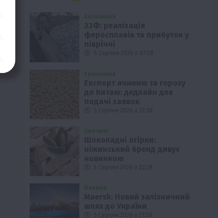
Економіка
ЗЗФ: реалізація
феросплавів та прибуток у
півріччі
6 Серпня 2026 о 07:28
Економіка
Експорт ячменю та гороху
до Китаю: дедлайн для
подачі заявок
5 Серпня 2026 о 22:58
Смачно!
Шоколадні огірки:
ніжинський бренд дивує
новинкою
5 Серпня 2026 о 22:28
Новини
Maersk: Новий залізничний
шлях до України
5 Серпня 2026 о 21:58