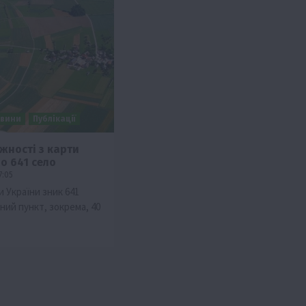
вини
Публікації
жності з карти
о 641 село
7:05
и України зник 641
ний пункт, зокрема, 40