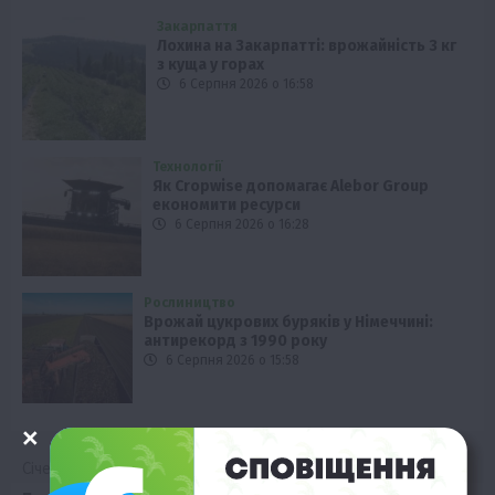
Закарпаття
Лохина на Закарпатті: врожайність 3 кг
з куща у горах
6 Серпня 2026 о 16:58
Технології
Як Cropwise допомагає Alebor Group
економити ресурси
6 Серпня 2026 о 16:28
Рослиництво
Врожай цукрових буряків у Німеччині:
антирекорд з 1990 року
6 Серпня 2026 о 15:58
Січень 2020