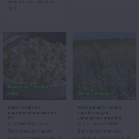
чинності в 21 листопада
2019…
Економіка
Новини
ТОП1
Бізнес
Новини
Салат «Олів’є»
Поля полину – новий
подорожчав майже на
заробіток для
8%
українських аграріїв
2 Січня 2020 о 09:31
2 Січня 2020 о 08:55
Підготовка до Нового
Для України полин не
року – справа недешева. У
екзотика – це бур’ян, який