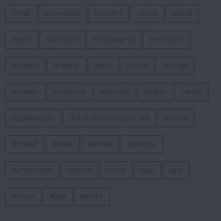
ГРОШІ
ЕКОНОМІКА
ЕКСПОРТ
ЗАКОН
ЗЕМЛЯ
ЗЕРНО
КАРТОПЛЯ
КОРОНАВІРУС
КУКУРУДЗА
МОЛОКО
НОВИНИ
ОВОЧІ
ПЕНСІЯ
ПОГОДА
ПОЛЬЩА
ПРОДУКТИ
ПШЕНИЦЯ
РЕЦЕПТ
РИНОК
САДІВНИЦТВО
СІЛЬСЬКЕ ГОСПОДАРСТВО
УКРАЇНА
УРОЖАЙ
ФЕРМА
ФЕРМЕР
ФЕРМЕРИ
ФЕРМЕРСТВО
ЦИБУЛЯ
ЦУКОР
ЦІНА
ЦІНИ
ЯБЛУКА
ЯЙЦЯ
ІМПОРТ