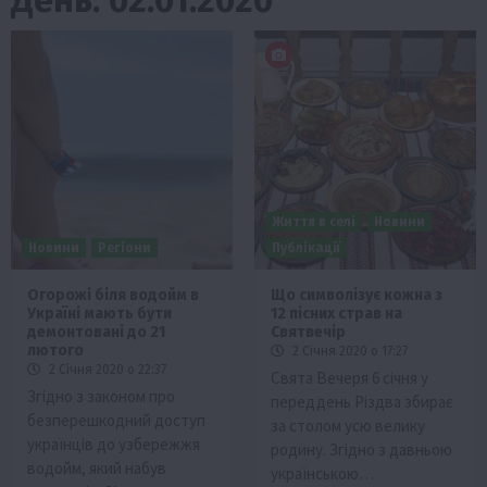
Життя в селі
Новини
Новини
Регіони
Публікації
Огорожі біля водойм в
Що символізує кожна з
Україні мають бути
12 пісних страв на
демонтовані до 21
Святвечір
лютого
2 Січня 2020 о 17:27
2 Січня 2020 о 22:37
Свята Вечеря 6 січня у
Згідно з законом про
переддень Різдва збирає
безперешкодний доступ
за столом усю велику
українців до узбережжя
родину. Згідно з давньою
водойм, який набув
українською…