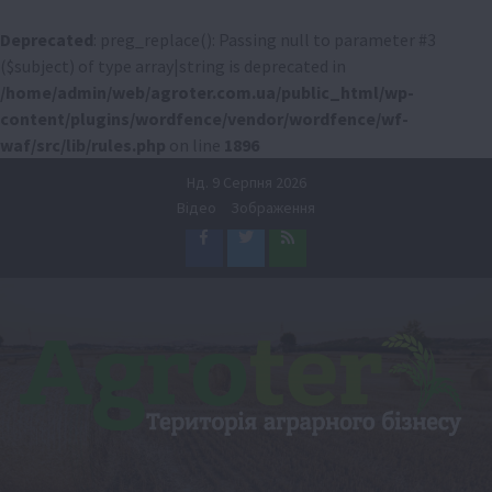
Deprecated
: preg_replace(): Passing null to parameter #3
($subject) of type array|string is deprecated in
/home/admin/web/agroter.com.ua/public_html/wp-
content/plugins/wordfence/vendor/wordfence/wf-
waf/src/lib/rules.php
on line
1896
Перейти
Нд. 9 Серпня 2026
до
Відео
Зображення
вмісту
Facebook
Twitter
Feed