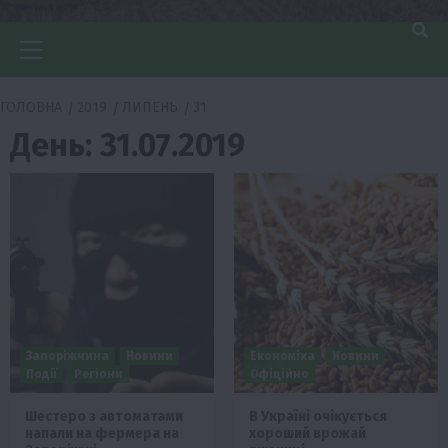
Головне
меню
ГОЛОВНА
2019
ЛИПЕНЬ
31
День:
31.07.2019
Запоріжчина
Новини
Економіка
Новини
Події
Регіони
Офіційно
Шестеро з автоматами
В Україні очікується
напали на фермера на
хороший врожай