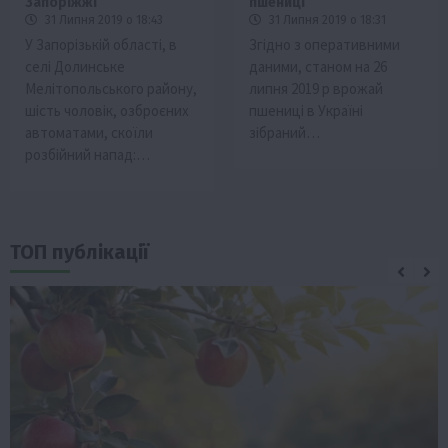
Запоріжжі
пшениці
31 Липня 2019 о 18:43
31 Липня 2019 о 18:31
У Запорізькій області, в
Згідно з оперативними
селі Долинське
даними, станом на 26
Мелітопольського району,
липня 2019 р врожай
шість чоловік, озброєних
пшениці в Україні
автоматами, скоїли
зібраний…
розбійний напад:…
ТОП публікації