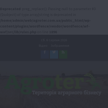
Deprecated
: preg_replace(): Passing null to parameter #3
($subject) of type array|string is deprecated in
/home/admin/web/agroter.com.ua/public_html/wp-
content/plugins/wordfence/vendor/wordfence/wf-
waf/src/lib/rules.php
on line
1896
Перейти
Сб. 8 Серпня 2026
до
Відео
Зображення
вмісту
Facebook
Twitter
Feed