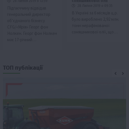
соняшникової олії
28 Липня 2019 о 13:59
28 Липня 2019 о 09:35
Підгаєччину відвідав
В Україні за 6 місяців ц.р.
генеральний директор
було вироблено 2,92 млн.
об’єднаного бізнесу
тонн нерафінованої
CFG/«Мрія» Георг фон
соняшникової олії, що…
Нолкен. Георг фон Нолкен
має 17-річний…
ТОП публікації